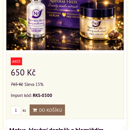
AKCE
650 Kč
765 Kč
Sleva 15%
Import kód:
RKS-0300
DO KOŠÍKU
ks