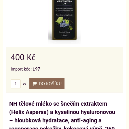
400 Kč
Import kód:
197
DO KOŠÍKU
ks
NH tělové mléko se šnečím extraktem
(Helix Aspersa) a kyselinou hyaluronovou
– hloubková hydratace, anti-aging a
regenerace pokožky, kokosová vůně, 250