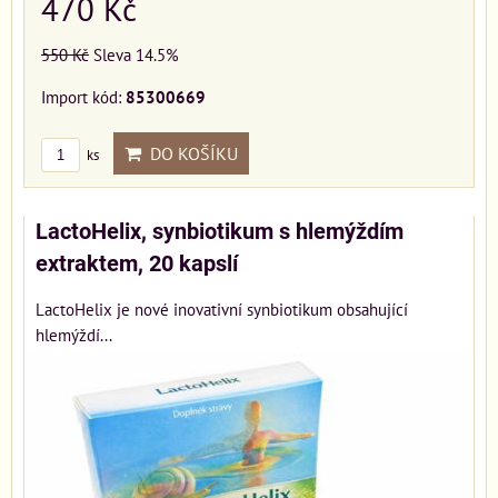
470 Kč
550 Kč
Sleva 14.5%
Import kód:
85300669
DO KOŠÍKU
ks
LactoHelix, synbiotikum s hlemýždím
extraktem, 20 kapslí
LactoHelix je nové inovativní synbiotikum obsahující
hlemýždí...