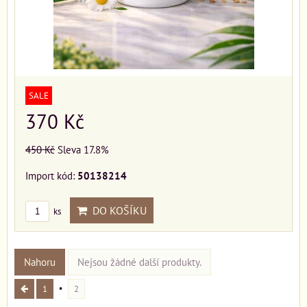
SALE
370 Kč
450 Kč
Sleva 17.8%
Import kód:
50138214
DO KOŠÍKU
ks
Nahoru
Nejsou žádné další produkty.
1
2