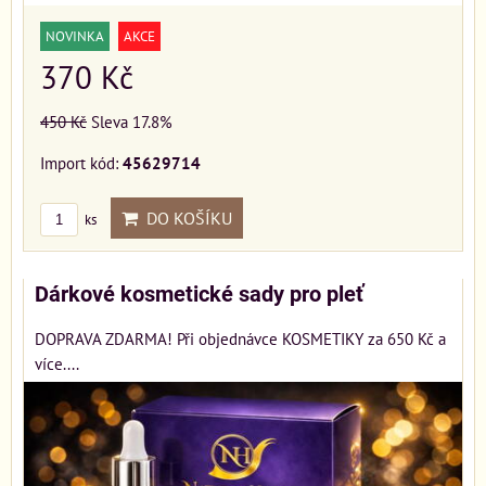
NOVINKA
AKCE
370 Kč
450 Kč
Sleva 17.8%
Import kód:
45629714
DO KOŠÍKU
ks
Dárkové kosmetické sady pro pleť
DOPRAVA ZDARMA! Při objednávce KOSMETIKY za 650 Kč a
více....