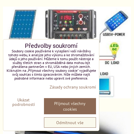
Předvolby soukromí
Soubory cookie používáme k vylepšení vaší návštěvy
tohoto webu, k analýze jeho výkonu a ke shromažďování
údajů o jeho používání. Můžeme k tomu použít nástroje a
služby třetích stran a shromážděná data mohou být
přenášena partnerům v EU, USA nebo jiných zemích.
Kliknutím na „Přijmout všechny soubory cookie“ vyjadřujete
svůj souhlas s tímto zpracováním. Níže můžete najít
podrobné informace nebo upravit své preference.
Zásady ochrany soukromí
Ukázat
Solární PWM regulátor
Přijmout všechny
podrobnosti
cookies
Odmítnout vše