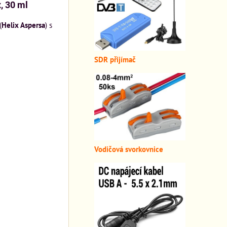
, 30 ml
(
Helix Aspersa
) s
SDR přijímač
Vodičová svorkovnice