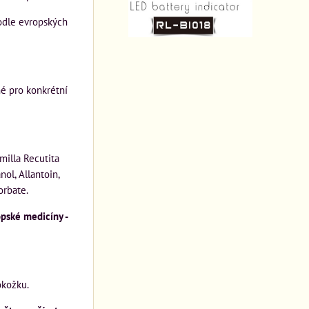
podle evropských
é pro konkrétní
milla Recutita
ol, Allantoin,
orbate.
opské medicíny -
okožku.