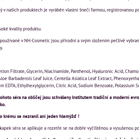
ý v našich produktech je vyráběn vlastní šnečí farmou, registrovanou 
soké kvality produktu.
 používané v NH-Cosmetic jsou přírodní a svým složením pečlivě vybran
y.
etion Filtrate, Glycerin, Niacinamide, Panthenol, Hyaluronic Acid, Chamo
Aloe Barbadensis Leaf Juice, Centella Asiatica Leaf Extract, Phenoxyethan
m EDTA, Ethylhexylglycerin, Citric Acid, Sodium Benzoate, Potassium S
tohoto séra na obličej jsou schváleny Institutem tradiční a moderní evr
ko.
o krému se nezranil ani jeden hlemýžď !
kapek séra se aplikuje a rozetře se na dobře vyčištěnou a vysušenou p