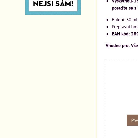
Vyskytnou-li 
poraďte se s
Balení: 30 ml
Přepravní hm
EAN kód: 3
Vhodné pro: Všec
Pov