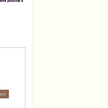
aňte používat a
kční