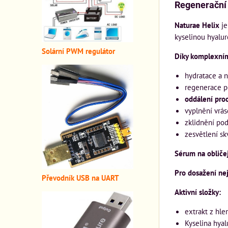
Regenerační 
Naturae Helix
je
kyselinou hyalu
Solární PWM regulátor
Díky komplexním
hydratace a 
regenerace 
oddálení proc
vyplnění vrás
zklidnění po
zesvětlení sk
Sérum na obličej
Pro dosažení ne
Převodník USB na UART
Aktivní složky:
extrakt z hle
Kyselina hya