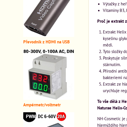
Výtažky z heř
Vitaminy B3, 
Proč je extrakt
Extrakt Helix
kyselinu glyk
Převodník z HDMI n
a USB
mědi.
Tyto složky d
Poskytuje sil
stárnutím.
Přírodní ant
bakteriemi na
Extrakt ze hl
urychluje rege
To vše dělá z H
A
mpérmetr/voltmetr
Naturae Helix-C
NH-Cosmetic je p
hlemýždího hlenu