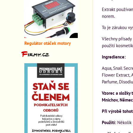
Extrakt používan
norem.
To je zárukou vy
Všechny přísady
Regulátor otáček motory
použití kosmetik
Ingredience:
Aqua, Snail Secr
Flower Extract, 
Parfume, Disodiu
Vzorec a složky 
Mnichov, Němec
Při výrobě tohot
Použití:
Několik 