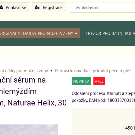
Přihlásit se
Registrace
ORIGINÁLNÍ DÁRKY PRO MUŽE A ŽENY
TREZOR PRO JÍZDNÍ KOL
lní dárky pro muže a ženy
Pleťová kosmetika - přírodní péče o pleť
ční sérum na
NOVINKA
AKCE
s hlemýždím
Oddálení procesu stárnutí a zlepš
pokožky. EAN kód: 38003870012
m, Naturae Helix, 30
450 