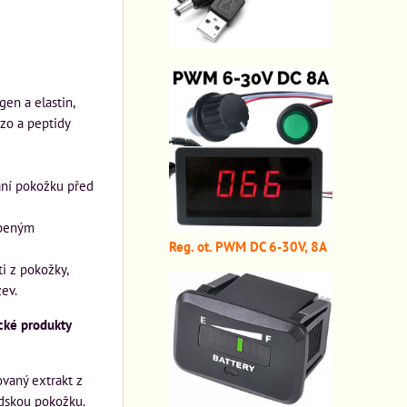
en a elastin,
ezo a peptidy
rání pokožku před
obeným
Reg. ot. PWM DC 6-30V, 8A
i z pokožky,
zev.
cké produkty
ovaný extrakt z
idskou pokožku.