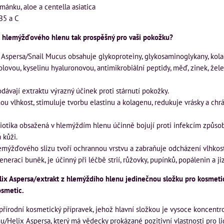
mánku, aloe a centella asiatica
B5 a C
 z hlemýžďového hlenu tak prospěšný pro vaši pokožku?
 Aspersa/Snail Mucus obsahuje glykoproteiny, glykosaminoglykany, kolag
olovou, kyselinu hyaluronovou, antimikrobiální peptidy, měď, zinek, žel
odávají extraktu výrazný účinek proti stárnutí pokožky.
nou vlhkost, stimuluje tvorbu elastinu a kolagenu, redukuje vrásky a ch
ibiotika obsažená v hlemýždím hlenu účinně bojují proti infekcím způs
 kůži.
emýžďového slizu tvoří ochrannou vrstvu a zabraňuje odcházení vlhkost
neraci buněk, je účinný při léčbě strií, růžovky, pupínků, popálenin a ji
elix Aspersa/extrakt z hlemýždího hlenu jedinečnou složku pro kosmeti
osmetic.
řírodní kosmetický přípravek, jehož hlavní složkou je vysoce koncentr
/Helix Aspersa, který má vědecky prokázané pozitivní vlastnosti pro l