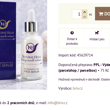
DO
ks
Dotaz k
Hlídací pes
produktu
Import kód: 45629714
PPL - Výde
(parcelshop / parcelbox)
•
75 Kč
Osobní
Výrobce:
briv.cz
á do
2 pracovních dnů
; e-mail:
info@briv.cz