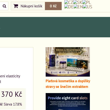
Nákupní košík
0 Kč
A
ení elasticity
Pleťová kosmetika a doplňky
8
stravy se šnečím extraktem
370 Kč
Kč
Sleva
17.8%