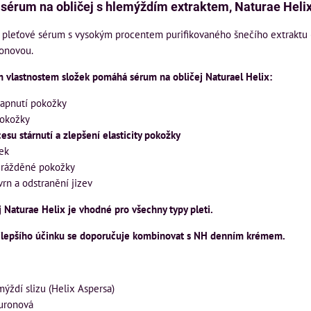
sérum na obličej s hlemýždím extraktem, Naturae Helix
 pleťové sérum s vysokým procentem purifikovaného šnečího extraktu 
ronovou.
 vlastnostem složek pomáhá sérum na obličej Naturael Helix:
napnutí pokožky
pokožky
esu stárnutí a zlepšení elasticity pokožky
ek
drážděné pokožky
vrn a odstranění jizev
 Naturae Helix je vhodné pro všechny typy pleti.
jlepšího účinku se doporučuje kombinovat s NH denním krémem.
mýždí slizu (Helix Aspersa)
luronová