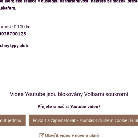
se alergické reakce v důsledku nesnášenlivosti některé ze složek, přest
 lékařem.
otnost: 0,100 kg
80038700128
hny typy pleti.
Videa Youtube jsou blokovány Volbami soukromí
Přejete si načíst Youtube video?
olit jednou
Povolit a zapamatovat - souhlas s druhem cookie: Fun
Otevřít video v novém okně