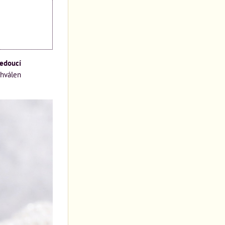
vedoucí
chválen