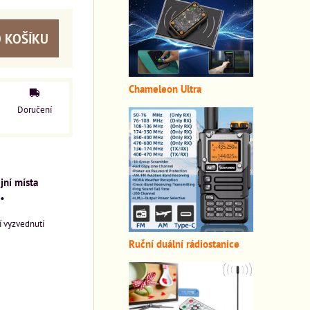
 KOŠÍKU
Chameleon Ultra
Doručení
jní místa
•
 vyzvednutí
Ruční duální rádiostanice