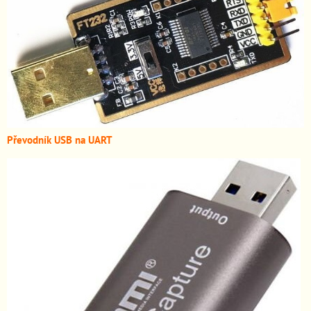
Převodník USB na UART