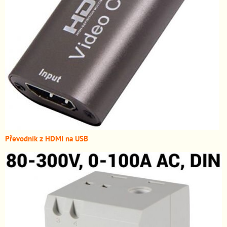
Převodník z HDMI n
a USB