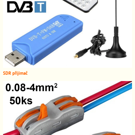
SDR přijímač