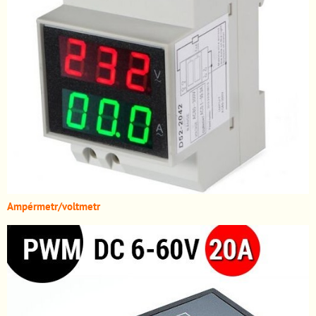
A
mpérmetr/voltmetr