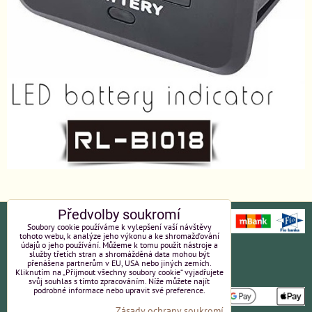
Předvolby soukromí
Soubory cookie používáme k vylepšení vaší návštěvy
tohoto webu, k analýze jeho výkonu a ke shromažďování
údajů o jeho používání. Můžeme k tomu použít nástroje a
Ochrana osobních údajů
Platební údaje
služby třetích stran a shromážděná data mohou být
přenášena partnerům v EU, USA nebo jiných zemích.
Kliknutím na „Přijmout všechny soubory cookie“ vyjadřujete
Obchodní podmínky
Reklamace
svůj souhlas s tímto zpracováním. Níže můžete najít
podrobné informace nebo upravit své preference.
Zásady ochrany soukromí