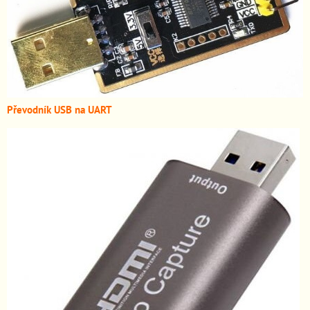
Převodník USB na UART