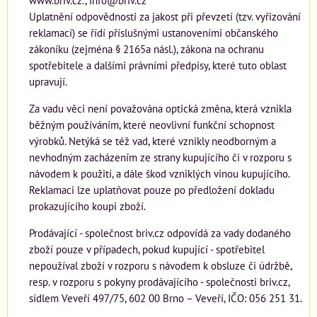
www.briv.cz., info@briv.cz
Uplatnění odpovědnosti za jakost při převzetí (tzv. vyřizování
reklamací) se řídí příslušnými ustanoveními občanského
zákoníku (zejména § 2165a násl.), zákona na ochranu
spotřebitele a dalšími právními předpisy, které tuto oblast
upravují.
Za vadu věci není považována optická změna, která vznikla
běžným používáním, které neovlivní funkční schopnost
výrobků. Netýká se též vad, které vznikly neodborným a
nevhodným zacházením ze strany kupujícího či v rozporu s
návodem k použití, a dále škod vzniklých vinou kupujícího.
Reklamaci lze uplatňovat pouze po předložení dokladu
prokazujícího koupi zboží.
Prodávající - společnost briv.cz odpovídá za vady dodaného
zboží pouze v případech, pokud kupující - spotřebitel
nepoužíval zboží v rozporu s návodem k obsluze či údržbě,
resp. v rozporu s pokyny prodávajícího - společnosti briv.cz,
sídlem Veveří 497/75, 602 00 Brno – Veveří, IČO: 056 251 31.