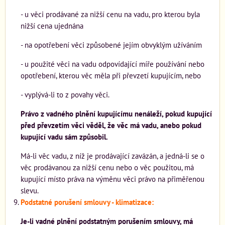
- u věci prodávané za nižší cenu na vadu, pro kterou byla
nižší cena ujednána
- na opotřebení věci způsobené jejím obvyklým užíváním
- u použité věci na vadu odpovídající míře používání nebo
opotřebení, kterou věc měla při převzetí kupujícím, nebo
- vyplývá-li to z povahy věci.
Právo z vadného plnění kupujícímu nenáleží, pokud kupující
před převzetím věci věděl, že věc má vadu, anebo pokud
kupující vadu sám způsobil.
Má-li věc vadu, z níž je prodávající zavázán, a jedná-li se o
věc prodávanou za nižší cenu nebo o věc použitou, má
kupující místo práva na výměnu věci právo na přiměřenou
slevu.
Podstatné porušení smlouvy - klimatizace:
Je-li vadné plnění podstatným porušením smlouvy, má