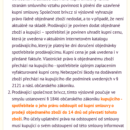
stranám smluvního vztahu povinnost k plnění dle uzavřené
kupní smlouvy. Společnost briv.cz si výslovně vyhrazuje
právo řádně objednané zboží nedodat, a to v případě, že není
aktuálně na skladě. Prodávající je povinen dodat objednané
zboží a kupující – spotřebitel je povinen uhradit kupní cenu,
která je uvedena v aktuálním internetovém katalogu
prodávajícího, který je platný ke dni doručení objednávky
spotřebitele prodávajícímu. Kupní cena je pak uvedena i v
předané faktuře. Vlastnické právo k objednanému zboží
přechází na kupujícího - spotřebitele úplným zaplacením
vyfakturované kupní ceny. Nebezpeční škody na dodávaném
zboží přechází na kupujícího dle podmínek uvedených v §
2121 a násl. občanského zákoníku.
Prodávající společnost briv.cz, tímto výslovně poučuje ve
smyslu ustanovení § 1846 občanského zákoníku
kupujícího -
spotřebitele o jeho právu odstoupit od kupní smlouvy o
prodeji objednaného zboží do 14 dnů od převzetí tohoto
zboží
. Pro účely uplatnění práva na odstoupení od smlouvy
musí kupující o svém odstoupení od této smlouvy informovat