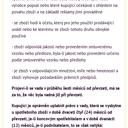
výrobce popsal nebo které kupující očekával s ohledem na
povahu zboží a na základě reklamy jimi prováděné
- se zboží hodí k účelu, který pro jeho použití prodávající
uvádí nebo ke kterému se zboží tohoto druhu obvykle
používá
- zboží odpovídá jakostí nebo provedením smluvenému
vzorku nebo předloze, byla-li jakost nebo provedení určeno
podle smluveného vzorku nebo předlohy
- je zboží v odpovídajícím množství, míře nebo hmotnosti a
zboží vyhovuje požadavkům právních předpisů.
Projeví-li se vada v průběhu šesti měsíců od převzetí, má se
za to, že věc byla vadná již při převzetí.
Kupující je oprávněn uplatnit právo z vady, která se vyskytne
u spotřebního zboží v době dvaceti čtyř (24) měsíců od
převzetí, je-li koncovým spotřebitelem a v době dvanácti
(12) měsíců, je-li podnikatelem, to se však netýká: