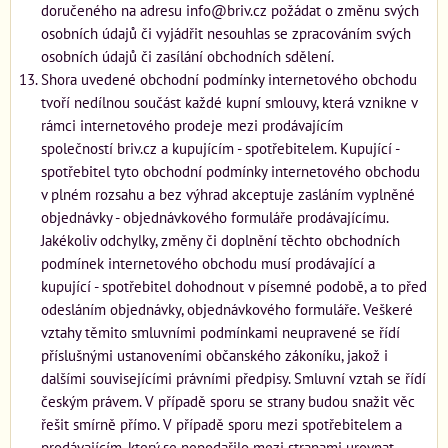
doručeného na adresu info@briv.cz požádat o změnu svých
osobních údajů či vyjádřit nesouhlas se zpracováním svých
osobních údajů či zasílání obchodních sdělení.
Shora uvedené obchodní podmínky internetového obchodu
tvoří nedílnou součást každé kupní smlouvy, která vznikne v
rámci internetového prodeje mezi prodávajícím
společností briv.cz a kupujícím - spotřebitelem. Kupující -
spotřebitel tyto obchodní podmínky internetového obchodu
v plném rozsahu a bez výhrad akceptuje zasláním vyplněné
objednávky - objednávkového formuláře prodávajícímu.
Jakékoliv odchylky, změny či doplnění těchto obchodních
podmínek internetového obchodu musí prodávající a
kupující - spotřebitel dohodnout v písemné podobě, a to před
odesláním objednávky, objednávkového formuláře. Veškeré
vztahy těmito smluvními podmínkami neupravené se řídí
příslušnými ustanoveními občanského zákoníku, jakož i
dalšími souvisejícími právními předpisy. Smluvní vztah se řídí
českým právem. V případě sporu se strany budou snažit věc
řešit smírně přímo. V případě sporu mezi spotřebitelem a
prodávajícím, který se nepodařilo mezi stranami urovnat