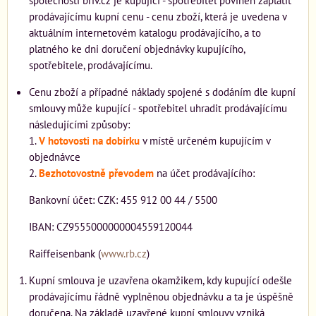
společností briv.cz je kupující - spotřebitel povinen zaplatit
prodávajícímu kupní cenu - cenu zboží, která je uvedena v
aktuálním internetovém katalogu prodávajícího, a to
platného ke dni doručení objednávky kupujícího,
spotřebitele, prodávajícímu.
Cenu zboží a případné náklady spojené s dodáním dle kupní
smlouvy může kupující - spotřebitel uhradit prodávajícímu
následujícími způsoby:
1.
V
hotovosti na dobírku
v místě určeném kupujícím v
objednávce
2.
Bezhotovostně převodem
na účet prodávajícího:
Bankovní účet: CZK: 455 912 00 44 / 5500
IBAN: CZ9555000000004559120044
Raiffeisenbank (
www.rb.cz
)
Kupní smlouva je uzavřena okamžikem, kdy kupující odešle
prodávajícímu řádně vyplněnou objednávku a ta je úspěšně
doručena. Na základě uzavřené kupní smlouvy vzniká