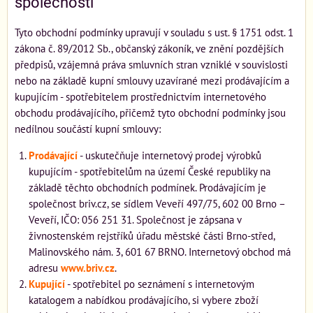
společnosti
Tyto obchodní podmínky upravují v souladu s ust. § 1751 odst. 1
zákona č. 89/2012 Sb., občanský zákoník, ve znění pozdějších
předpisů, vzájemná práva smluvních stran vzniklé v souvislosti
nebo na základě kupní smlouvy uzavírané mezi prodávajícím a
kupujícím - spotřebitelem prostřednictvím internetového
obchodu prodávajícího, přičemž tyto obchodní podmínky jsou
nedílnou součástí kupní smlouvy:
Prodávající
- uskutečňuje internetový prodej výrobků
kupujícím - spotřebitelům na území České republiky na
základě těchto obchodních podmínek. Prodávajícím je
společnost briv.cz, se sídlem Veveří 497/75, 602 00 Brno –
Veveří, IČO: 056 251 31. Společnost je zápsana v
živnostenském rejstříků úřadu městské části Brno-střed,
Malinovského nám. 3, 601 67 BRNO. Internetový obchod má
adresu
www.briv.cz
.
Kupující
- spotřebitel po seznámení s internetovým
katalogem a nabídkou prodávajícího, si vybere zboží