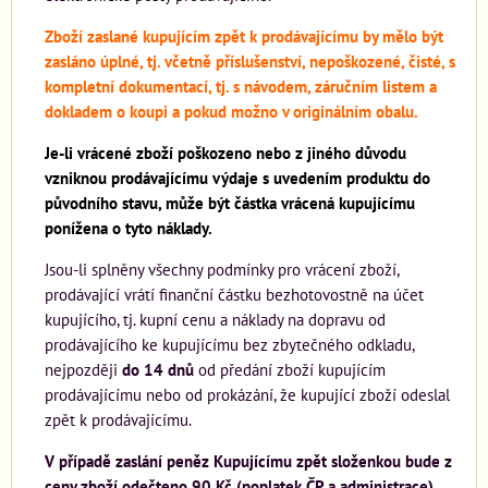
Zboží zaslané kupujícím zpět k prodávajícímu by mělo být
zasláno úplné, tj. včetně příslušenství, nepoškozené, čisté, s
kompletní dokumentací, tj. s návodem, záručním listem a
dokladem o koupi a pokud možno v originálním obalu.
Je-li vrácené zboží poškozeno nebo z jiného důvodu
vzniknou prodávajícímu výdaje s uvedením produktu do
původního stavu, může být částka vrácená kupujícímu
ponížena o tyto náklady.
Jsou-li splněny všechny podmínky pro vrácení zboží,
prodávající vrátí finanční částku bezhotovostně na účet
kupujícího, tj. kupní cenu a náklady na dopravu od
prodávajícího ke kupujícímu bez zbytečného odkladu,
nejpozději
do
14 dnů
od předání zboží kupujícím
prodávajícímu nebo od prokázání, že kupující zboží odeslal
zpět k prodávajícímu.
V případě zaslání peněz Kupujícímu zpět složenkou bude z
ceny zboží odečteno 90 Kč (poplatek ČP a administrace).