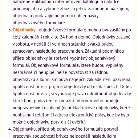
nabízené v aktuálním internetovém katalogu a nabídce
prodávajícího a vybrané zboží, o jehož zakoupení má zájem,
objedná u prodávajícího pomocí objednávky -
objednávkového formuláře.
Objednávky
- objednávkové formuláře mohou být zasílány po
celý kalendářní rok, a to 24 hodin denně. Objednávky zaslané
v sobotu, v neděli či ve dnech státních svátků budou
zpracovány následující pracovní den. Základní podmínkou
přijetí objednávky je správně vyplněný objednávkový
formulář. Objednávkové formuláře, které budou vyplněny
nesprávně či neúplně, nelze považovat za řádnou
objednávku a kupní smlouva na jejich základě není uzavřena.
Společnost briv.cz přijímá objednávky od osob starších 18 let.
Společnost briv.cz , si vyhrazuje právo odmítnout objednávky,
které budí podezření o zneužití internetového prodeje
neoprávněnými osobami (například takové objednávky, které
neobsahují telefon či adresu elektronické pošty, kde by bylo
možné objednávku potvrdit či ověřit.)
Objednávku, přijetí objednávkového formuláře potvrdí
pracovník společnosti briv.cz nejpozději následujícím