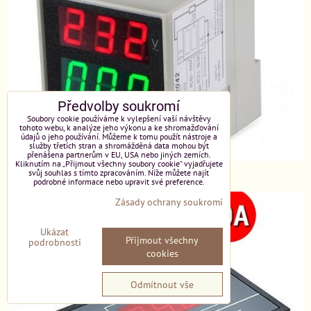
Předvolby soukromí
Soubory cookie používáme k vylepšení vaší návštěvy
tohoto webu, k analýze jeho výkonu a ke shromažďování
údajů o jeho používání. Můžeme k tomu použít nástroje a
služby třetích stran a shromážděná data mohou být
přenášena partnerům v EU, USA nebo jiných zemích.
Kliknutím na „Přijmout všechny soubory cookie“ vyjadřujete
A
mpérmetr/voltmetr
svůj souhlas s tímto zpracováním. Níže můžete najít
podrobné informace nebo upravit své preference.
Zásady ochrany soukromí
Ukázat
Přijmout všechny
podrobnosti
cookies
Odmítnout vše