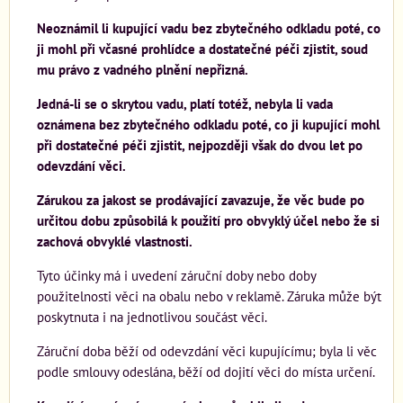
Neoznámil li kupující vadu bez zbytečného odkladu poté, co
ji mohl při včasné prohlídce a dostatečné péči zjistit, soud
mu právo z vadného plnění nepřizná.
Jedná-li se o skrytou vadu, platí totéž, nebyla li vada
oznámena bez zbytečného odkladu poté, co ji kupující mohl
při dostatečné péči zjistit, nejpozději však do dvou let po
odevzdání věci.
Zárukou za jakost se prodávající zavazuje, že věc bude po
určitou dobu způsobilá k použití pro obvyklý účel nebo že si
zachová obvyklé vlastnosti.
Tyto účinky má i uvedení záruční doby nebo doby
použitelnosti věci na obalu nebo v reklamě. Záruka může být
poskytnuta i na jednotlivou součást věci.
Záruční doba běží od odevzdání věci kupujícímu; byla li věc
podle smlouvy odeslána, běží od dojití věci do místa určení.