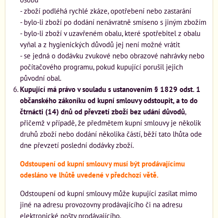
- zboží podléhá rychlé zkáze, opotřebení nebo zastarání
- bylo-li zboží po dodání nenávratně smíseno s jiným zbožím
- bylo-li zboží v uzavřeném obalu, které spotřebitel z obalu
vyňal a z hygienických důvodů jej není možné vrátit
- se jedná o dodávku zvukové nebo obrazové nahrávky nebo
počítačového programu, pokud kupující porušil jejich
původní obal.
Kupující má právo v souladu s ustanovením § 1829 odst. 1
občanského zákoníku od kupní smlouvy odstoupit, a to do
čtrnácti (14) dnů od převzetí zboží bez udání důvodů
,
přičemž v případě, že předmětem kupní smlouvy je několik
druhů zboží nebo dodání několika částí, běží tato lhůta ode
dne převzetí poslední dodávky zboží.
Odstoupení od kupní smlouvy musí být prodávajícímu
odesláno ve lhůtě uvedené v předchozí větě.
Odstoupení od kupní smlouvy může kupující zasílat mimo
jiné na adresu provozovny prodávajícího či na adresu
elektronické pošty prodávajícího.