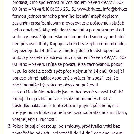
prodávajícího společnost briv.cz, sídlem Veveří 497/75, 602
00 Brno – Veveří, IČO: 056 251 31 www.briv.cz., info@briv.cz
formou jednostranného právního jednání (např. dopisem
zaslaným prostřednictvím provozovatele poštovních služeb
nebo emailem). Aby byla dodržena lhůta pro odstoupení od
smlouvy, postačuje odeslat odstoupení od smlouvy poslední
den příslušné lhůty. Kupující zboží bez zbytečného odkladu,
nejpozději do 14 dnů ode dne, kdy došlo k odstoupení od
smlouvy, zašlete na adresu briv.cz, sídlem Veveří 497/75, 602
00 Brno – Veveří. Lhůta se považuje za zachovanou, pokud
kupující odešle zboží zpět před uplynutím 14 dnů. Kupující
ponese přímé náklady spojené s vrácením zboží, jestliže
zboží nemůže být vráceno obvyklou poštovní
cestou.Maximální náklady jsou odhadované ve výši 150,- Kč.
Kupující odpovídá pouze za snížení hodnoty zboží v
důsledku nakládání s tímto zbožím jiným způsobem, než
který je nutný k obeznámení se povahou a vlastnostmi zboží,
včetně jeho funkčnosti.
Pokud kupující odstoupí od smlouvy, prodávající vrátí bez
zbytečného odkladu, nejpozději do 14 dnů ode dne, kdy mu