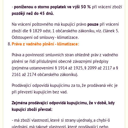
-
poníženou o storno poplatek ve výši 50 %
při vrácení zboží
později než do 45 dnů.
Na vrácení poštovného má kupující právo
pouze
při vrácení
zboží dle § 1829 odst. 1 občanského zákoníku, viz. článek 5.
Odstoupení od smlouvy - klimatizace.
Práva z vadného plnění - klimatizace:
Práva a povinnosti smluvních stran ohledně práv z vadného
plnění se řídí příslušnými obecně závaznými předpisy
(zejména ustanoveními § 1914 až 1925, § 2099 až 2117 a §
2161 až 2174 občanského zákoníku).
Prodávající odpovídá kupujícímu za to, že prodávaná věc je
při převzetí kupujícím bez vad.
Zejména prodávající odpovídá kupujícímu, že v době, kdy
kupující zboží převzal:
- má zboží vlastnosti, které si strany ujednaly, a chybí-li
ujednání, má takové vlastnosti, které prodávající nebo