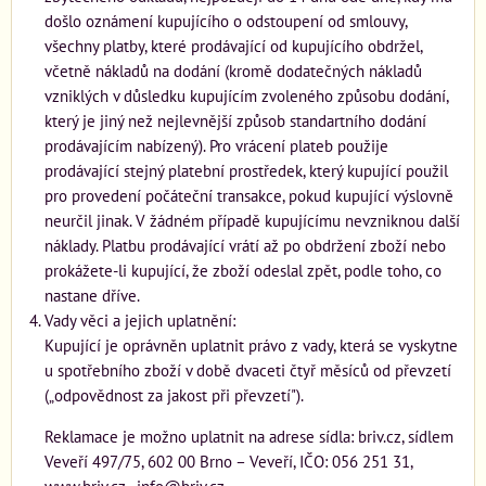
došlo oznámení kupujícího o odstoupení od smlouvy,
všechny platby, které prodávající od kupujícího obdržel,
včetně nákladů na dodání (kromě dodatečných nákladů
vzniklých v důsledku kupujícím zvoleného způsobu dodání,
který je jiný než nejlevnější způsob standartního dodání
prodávajícím nabízený). Pro vrácení plateb použije
prodávající stejný platební prostředek, který kupující použil
pro provedení počáteční transakce, pokud kupující výslovně
neurčil jinak. V žádném případě kupujícímu nevzniknou další
náklady. Platbu prodávající vrátí až po obdržení zboží nebo
prokážete-li kupující, že zboží odeslal zpět, podle toho, co
nastane dříve.
Vady věci a jejich uplatnění:
Kupující je oprávněn uplatnit právo z vady, která se vyskytne
u spotřebního zboží v době dvaceti čtyř měsíců od převzetí
(„odpovědnost za jakost při převzetí").
Reklamace je možno uplatnit na adrese sídla: briv.cz, sídlem
Veveří 497/75, 602 00 Brno – Veveří, IČO: 056 251 31,