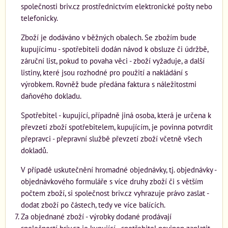
společnosti briv.cz prostřednictvím elektronické pošty nebo
telefonicky.
Zboží je dodáváno v běžných obalech. Se zbožím bude
kupujícímu - spotřebiteli dodán návod k obsluze či údržbě,
záruční list, pokud to povaha věci - zboží vyžaduje, a další
listiny, které jsou rozhodné pro použití a nakládání s
výrobkem. Rovněž bude předána faktura s náležitostmi
daňového dokladu.
Spotřebitel - kupující, případně jiná osoba, která je určena k
převzetí zboží spotřebitelem, kupujícím, je povinna potvrdit
přepravci - přepravní službě převzetí zboží včetně všech
dokladů.
V případě uskutečnění hromadné objednávky, tj. objednávky -
objednávkového formuláře s více druhy zboží či s větším
počtem zboží, si společnost briv.cz vyhrazuje právo zaslat -
dodat zboží po částech, tedy ve více balících.
Za objednané zboží - výrobky dodané prodávají