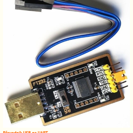
Převodník USB na UART