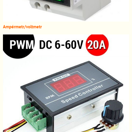
A
mpérmetr/voltmetr