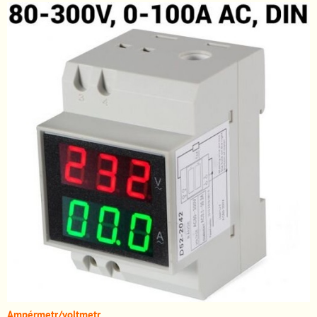
A
mpérmetr/voltmetr