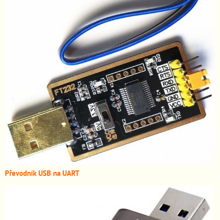
Převodník USB na UART