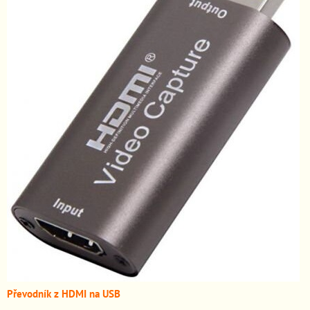
Převodník z HDMI n
a USB