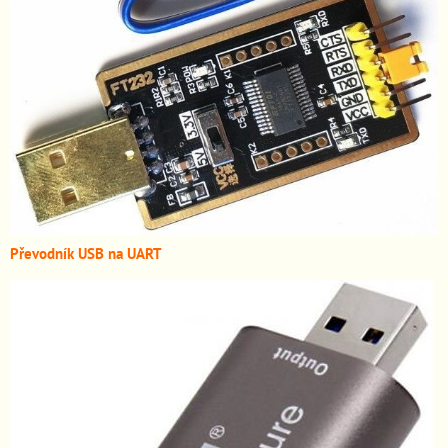
Převodník USB na UART