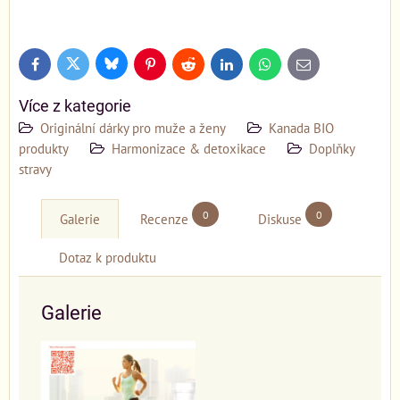
Bluesky
Twitter
Facebook
Pinterest
Reddit
LinkedIn
WhatsApp
E-
mail
Více z kategorie
Originální dárky pro muže a ženy
Kanada BIO
produkty
Harmonizace & detoxikace
Doplňky
stravy
0
0
Galerie
Recenze
Diskuse
Dotaz k produktu
Galerie