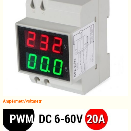
A
mpérmetr/voltmetr