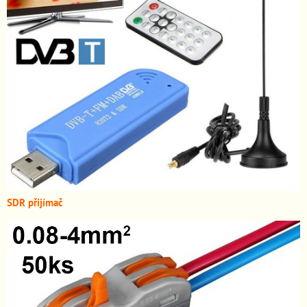
SDR přijímač