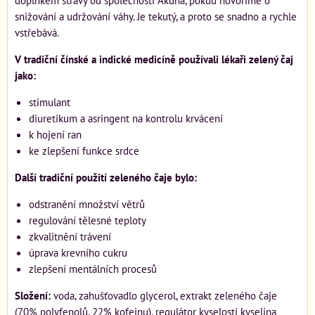
doplňkem stravy od společnosti Akuna, pokud hovoříme o
snižování a udržování váhy. Je tekutý, a proto se snadno a rychle
vstřebává.
V tradiční čínské a indické medicíně používali lékaři zelený čaj
jako:
stimulant
diuretikum a asringent na kontrolu krvácení
k hojení ran
ke zlepšení funkce srdce
Další tradiční použití zeleného čaje bylo:
odstranění množství větrů
regulování tělesné teploty
zkvalitnění trávení
úprava krevního cukru
zlepšení mentálních procesů
Složení:
voda, zahušťovadlo glycerol, extrakt zeleného čaje
(70% polyfenolů, 22% kofeinu), regulátor kyselosti kyselina