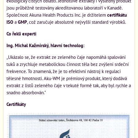
ekologicky čistých oblastí. Jednotlivé extrakty i výsledný produkt
jsou průběžně testovány akreditovanou laboratoří v Kanadě.
Společnost Akuna Health Products Inc. je držitelem
certifikátu
ISO
a
GMP
, což zaručuje absolutně nejvyšší standard výrobků.
Co řekli experti
Ing. Michal Kažmirský, hlavní technolog:
„Ukázalo se, že extrakt ze zeleného čaje napomáhá spalování
tuků a zrychluje metabolickou činnost těla bez zvýšení srdeční
frekvence. To znamená, že je to efektivní nástroj k regulaci
tělesné hmotnosti. Aku-WM je prémiový produkt, který dodává
extrakt z listů zeleného čaje v tekuté formě tak, aby byl rychle a
snadno absorbován."
Certifikáty