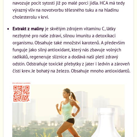
navozuje pocit sytosti již po malé porci jídla. HCA má tedy
výrazný vliv na novotvorbu tělesného tuku a na hladinu
cholesterolu v krvi.
Extrakt z maliny
je skvělým zdrojem vitamínu C, látky
nezbytné pro naše zdraví, silnou imunitu a detoxikaci
organismu. Obsahuje také množství karotenů. A především
funguje jako silný antioxidant, který nás zbavuje volných
radikálů, regeneruje sliznice a dodává naši pleti zdravý
odstín. Odstraňuje toxické přebytky z jater i ledvin a zároveň
čistí krev. Je bohatý na železo. Obsahuje mnoho antioxidantů.