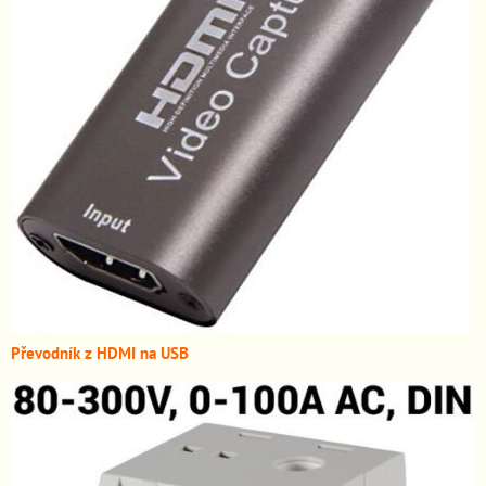
Převodník z HDMI n
a USB