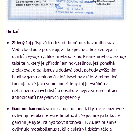
Herbář
Zelený čaj
přispívá k udržení dobrého zdravotního stavu.
Vědecké studie prokazují, že bezpečně a bez vedlejších
účinků zvyšuje rychlost metabolismu. Kromě jiného obsahuje
také tein, který je přírodní aminokyselinou, jež pomáhá
zrelaxovat organismus a dodává pocit pohody zvýšením
hladiny gama-aminomáselné kyseliny v těle. A mimo jiné
funguje také jako stimulant. Zelený čaj je vyráběn z
nefermentovaných listů a obsahuje nejvyšší koncentraci
antioxidantů nazývaných polyfenoly.
Garcinie kambodžská
obsahuje účinné látky, které pozitivně
ovlivňují redukci tělesné hmotnosti. Nejúčinnější látkou v
garcinii je kyselina hydroxycitronová (HCA), jež příznivě
ovlivňuje metabolismus tuků a cukrů v lidském těle a