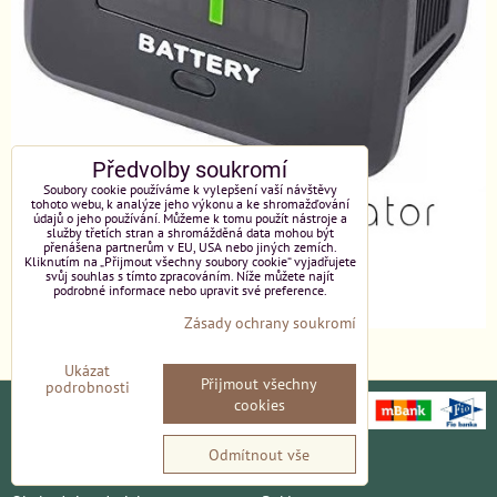
Předvolby soukromí
Soubory cookie používáme k vylepšení vaší návštěvy
tohoto webu, k analýze jeho výkonu a ke shromažďování
údajů o jeho používání. Můžeme k tomu použít nástroje a
služby třetích stran a shromážděná data mohou být
přenášena partnerům v EU, USA nebo jiných zemích.
Kliknutím na „Přijmout všechny soubory cookie“ vyjadřujete
svůj souhlas s tímto zpracováním. Níže můžete najít
podrobné informace nebo upravit své preference.
Zásady ochrany soukromí
Ukázat
Přijmout všechny
podrobnosti
cookies
Odmítnout vše
Ochrana osobních údajů
Platební údaje