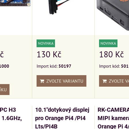
NOVINKA
NOVINKA
č
130 Kč
180 Kč
1000
Import kód:
50197
Import kód:
501
ZVOLTE VARIANTU
ZVOLTE V
ÍKU
 PC H3
10.1"dotykový displej
RK-CAMER
 1.6GHz,
pro Orange Pi4 /PI4
MIPI kamer
Lts/PI4B
Orange Pi 4