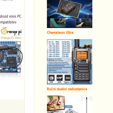
droid mini PC
ompatibilní
Chameleon Ultra
Ruční duální rádiostanice