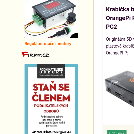
Krabička b
OrangePi P
PC2
Originálna 3D 
Regulátor otáček motory
plastová krabi
OrangePi Pc
NOVINKA