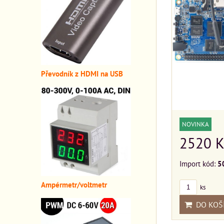
Převodník z HDMI n
a USB
NOVINKA
2520 K
Import kód:
5
A
mpérmetr/voltmetr
ks
DO KOŠ