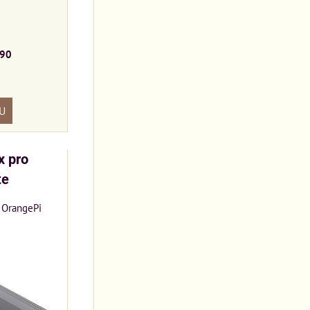
90
U
x pro
te
 OrangePi