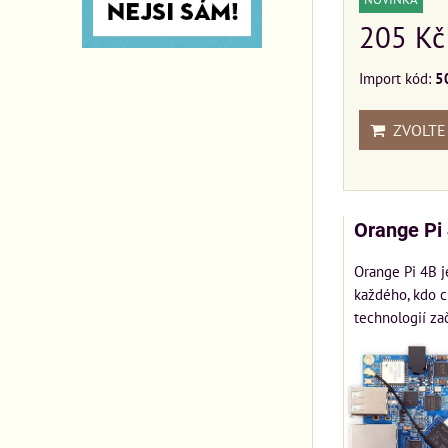
205 Kč
Import kód:
5
ZVOLTE
Orange Pi
Orange Pi 4B j
každého, kdo c
technologií začí