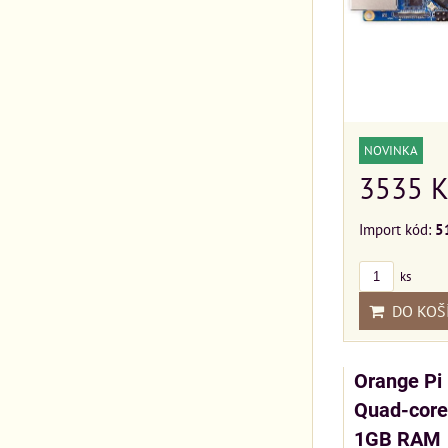
NOVINKA
3535 K
Import kód:
5
ks
DO KOŠ
Orange Pi
Quad-core
1GB RAM