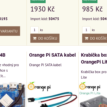
1930 Kč
985 Kč
0193
Import kód:
50475
Import kód:
504
ks
ks
 VARIANTU
DO KOŠÍKU
DO KOŠÍK
 4B
Orange Pi SATA kabel
Krabička bo
OrangePi Li
e vhodný pro
Orange Pi SATA kabel
hce s
Krabička box pro
t...
Lite