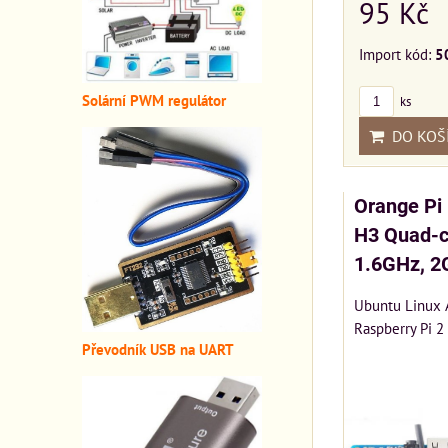
95 Kč
Import kód:
5
Solární PWM regulátor
ks
DO KOŠ
Orange Pi
H3 Quad-c
1.6GHz, 
Ubuntu Linux 
Raspberry Pi 2
Převodník USB na UART