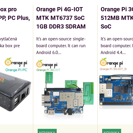
ox pro
Orange Pi 4G-IOT
Orange Pi 3
P, PC Plus,
MTK MT6737 SoC
512MB MTK
1GB DDR3 SDRAM
SoC
vytlačená
It’s an open-source single-
It’s an open-sour
čka box pre
board computer. It can run
board computer. I
Android 6.0...
Android 4.4...
NOVINKA
NOVINKA