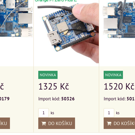
NOVINKA
NOVINKA
č
1520 Kč
1325 Kč
0179
Import kód:
501
Import kód:
50326
ks
ks
ÍKU
DO KOŠÍK
DO KOŠÍKU