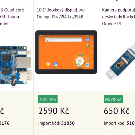
H3 Quad-core
10.1"dotykový displej pro
Kamera podporuj
RAM Ubuntu
Orange Pi4 /PI4 Lts/PI4B
desky řady Rockc
mini...
Orange Pi...
NOVINKA
NOVINKA
2590 Kč
650 Kč
č
Import kód:
51030
Import kód:
510
0176