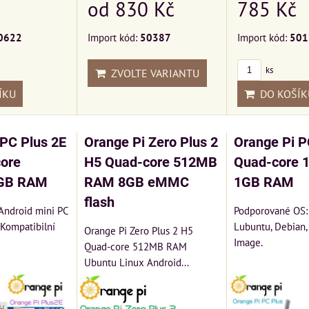
od 830 Kč
785 Kč
Import kód:
50387
Import kód:
501
0622
ks
ZVOLTE VARIANTU
DO KOŠÍK
ÍKU
 PC Plus 2E
Orange Pi Zero Plus 2
Orange Pi P
ore
H5 Quad-core 512MB
Quad-core 
2GB RAM
RAM 8GB eMMC
1GB RAM
flash
Android mini PC
Podporované OS:
 Kompatibilní
Lubuntu, Debian,
Orange Pi Zero Plus 2 H5
Image.
Quad-core 512MB RAM
Ubuntu Linux Android...