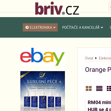
ELEKTRONIKA
POČÍTAČE A KANCELÁŘ
Úvod
Elektro
Orange P
Mřížka
Sezn
T
RM04 mini
HUB se 4 