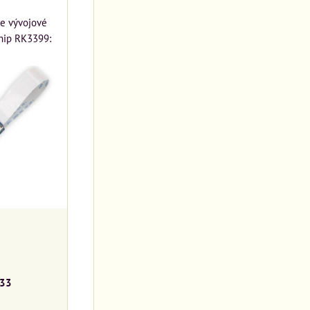
e vývojové
hip RK3399:
33