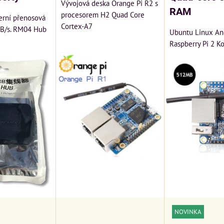
Vývojová deska Orange Pi R2 s
RAM
procesorem H2 Quad Core
erní přenosová
Cortex-A7
MB/s. RM04 Hub
Ubuntu Linux An
Raspberry Pi 2 K
NOVINKA