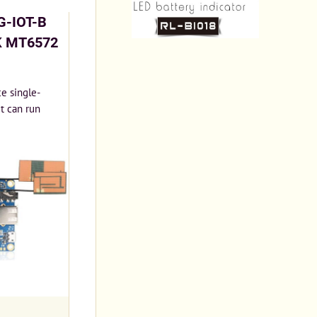
G-IOT-B
 MT6572
ce single-
t can run