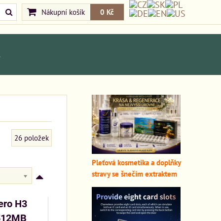
Nákupní košík
0 Kč
A
26
položek
Pleťová kosmetika a doplňky
stravy se šnečím extraktem
ero H3
512MB