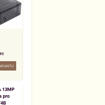
95
ARIANTU
A 13MP
a pro
/4B