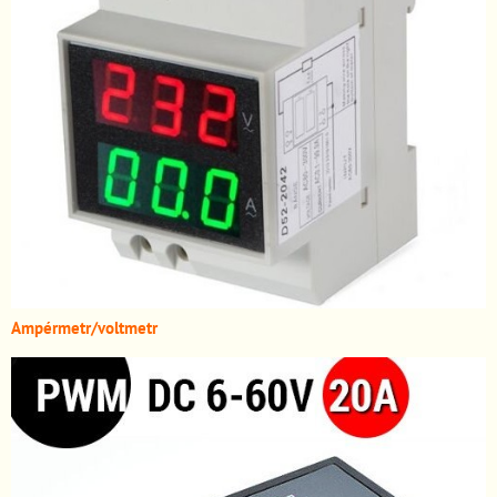
A
mpérmetr/voltmetr