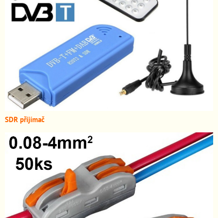
SDR přijímač