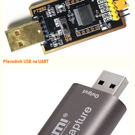
Převodník USB na UART