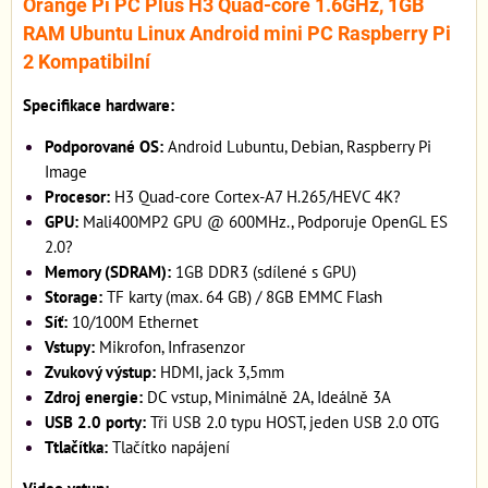
Orange Pi PC Plus H3 Quad-core 1.6GHz, 1GB
RAM Ubuntu Linux Android mini PC Raspberry Pi
2 Kompatibilní
Specifikace hardware:
Podporované OS:
Android Lubuntu, Debian, Raspberry Pi
Image
Procesor:
H3 Quad-core Cortex-A7 H.265/HEVC 4K?
GPU:
Mali400MP2 GPU @ 600MHz., Podporuje OpenGL ES
2.0?
Memory (SDRAM):
1GB DDR3 (sdílené s GPU)
Storage:
TF karty (max. 64 GB) / 8GB EMMC Flash
Síť:
10/100M Ethernet
Vstupy:
Mikrofon, Infrasenzor
Zvukový výstup:
HDMI, jack 3,5mm
Zdroj energie:
DC vstup, Minimálně 2A, Ideálně 3A
USB 2.0 porty:
Tři USB 2.0 typu HOST, jeden USB 2.0 OTG
Ttlačítka:
Tlačítko napájení
Video vstup: