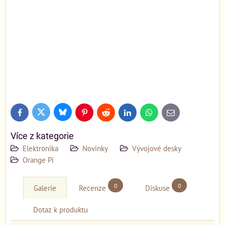
Bluesky
Twitter
Facebook
Pinterest
Reddit
LinkedIn
WhatsApp
E-
mail
Více z kategorie
Elektronika
Novinky
Vývojové desky
Orange Pi
0
0
Galerie
Recenze
Diskuse
Dotaz k produktu