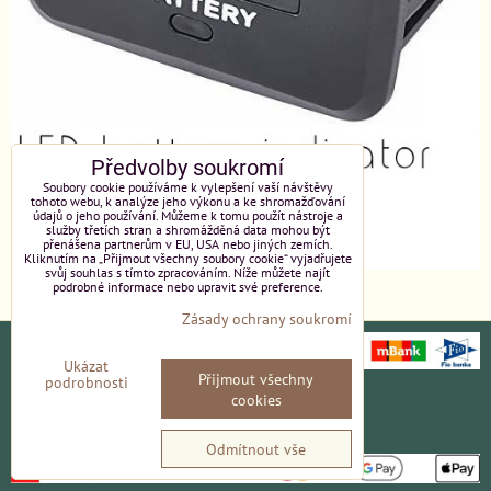
Předvolby soukromí
Soubory cookie používáme k vylepšení vaší návštěvy
tohoto webu, k analýze jeho výkonu a ke shromažďování
údajů o jeho používání. Můžeme k tomu použít nástroje a
služby třetích stran a shromážděná data mohou být
přenášena partnerům v EU, USA nebo jiných zemích.
Kliknutím na „Přijmout všechny soubory cookie“ vyjadřujete
svůj souhlas s tímto zpracováním. Níže můžete najít
podrobné informace nebo upravit své preference.
Zásady ochrany soukromí
Ukázat
Přijmout všechny
podrobnosti
Ochrana osobních údajů
Platební údaje
cookies
Obchodní podmínky
Reklamace
Odmítnout vše