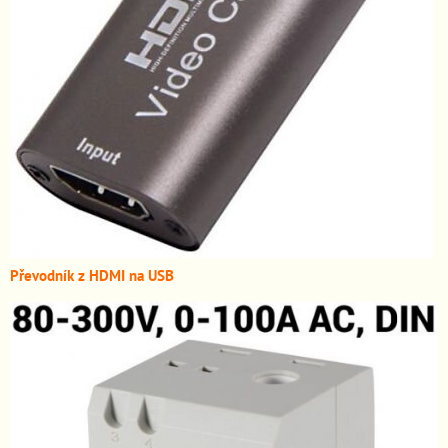
Převodník z HDMI n
a USB