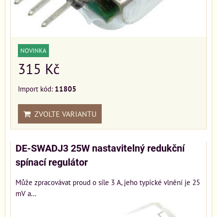
NOVINKA
315 Kč
Import kód:
11805
ZVOLTE VARIANTU
DE-SWADJ3 25W nastavitelný redukční
spínací regulátor
Může zpracovávat proud o síle 3 A, jeho typické vlnění je 25
mV a...