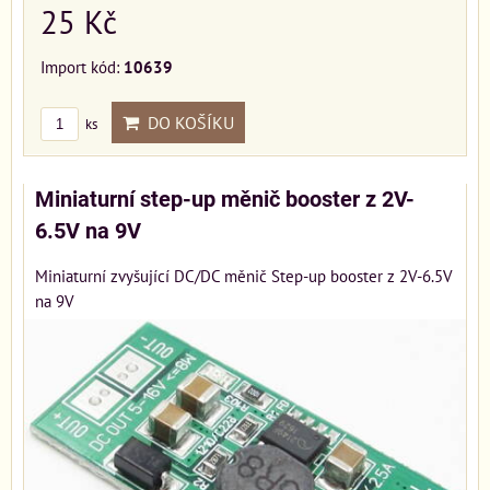
25 Kč
Import kód:
10639
DO KOŠÍKU
ks
Miniaturní step-up měnič booster z 2V-
6.5V na 9V
Miniaturní zvyšující DC/DC měnič Step-up booster z 2V-6.5V
na 9V