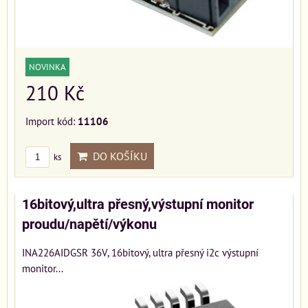
NOVINKA
210 Kč
Import kód:
11106
DO KOŠÍKU
ks
16bitový,ultra přesný,výstupní monitor
proudu/napětí/výkonu
INA226AIDGSR 36V, 16bitový, ultra přesný i2c výstupní
monitor...