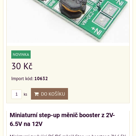
NOVINKA
30 Kč
Import kód:
10632
DO KOŠÍKU
ks
Miniaturní step-up měnič booster z 2V-
6.5V na 12V