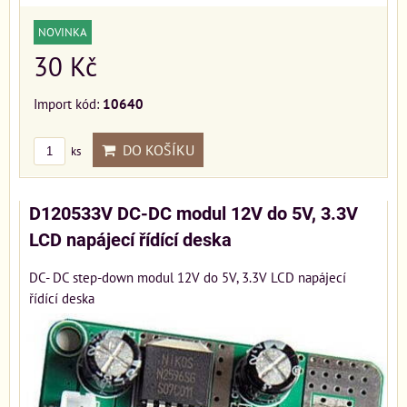
NOVINKA
30 Kč
Import kód:
10640
DO KOŠÍKU
ks
D120533V DC-DC modul 12V do 5V, 3.3V
LCD napájecí řídící deska
DC- DC step-down modul 12V do 5V, 3.3V LCD napájecí
řídící deska