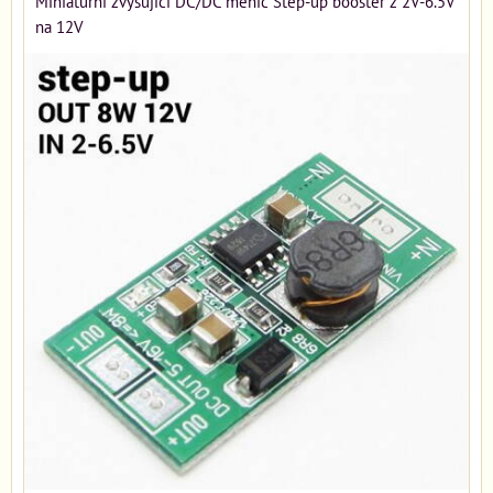
Miniaturní zvyšující DC/DC měnič Step-up booster z 2V-6.5V
na 12V