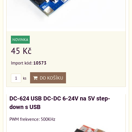
NOVINKA
45 Kč
Import kód:
10573
DO KOŠÍKU
ks
DC-624 USB DC-DC 6-24V na 5V step-
down s USB
PWM frekvence: 500KHz