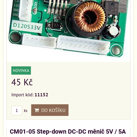
NOVINKA
45 Kč
Import kód:
11152
DO KOŠÍKU
ks
CM01-05 Step-down DC-DC měnič 5V / 5A