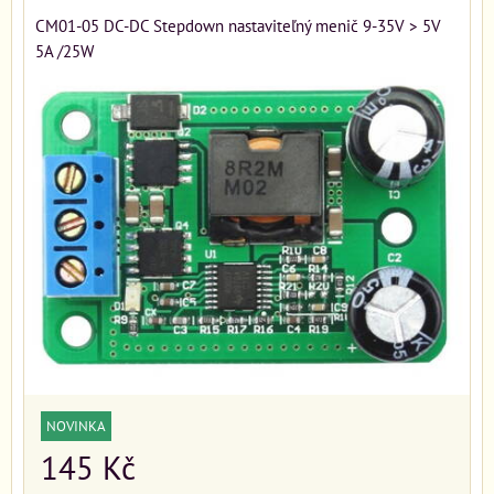
CM01-05 DC-DC Stepdown nastaviteľný menič 9-35V > 5V
5A /25W
NOVINKA
145 Kč