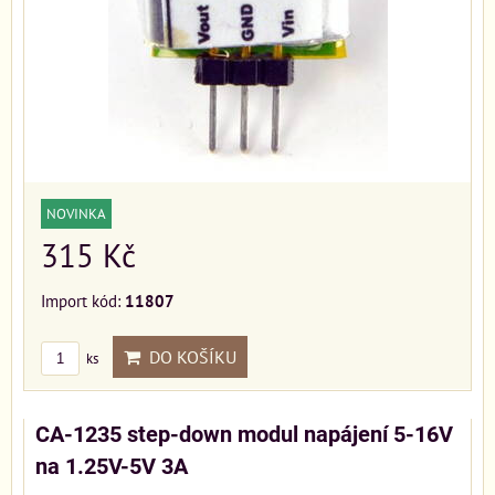
NOVINKA
315 Kč
Import kód:
11807
DO KOŠÍKU
ks
CA-1235 step-down modul napájení 5-16V
na 1.25V-5V 3A