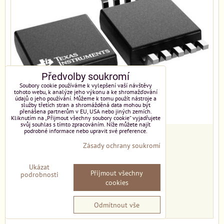
Předvolby soukromí
Soubory cookie používáme k vylepšení vaší návštěvy
tohoto webu, k analýze jeho výkonu a ke shromažďování
údajů o jeho používání. Můžeme k tomu použít nástroje a
služby třetích stran a shromážděná data mohou být
přenášena partnerům v EU, USA nebo jiných zemích.
Kliknutím na „Přijmout všechny soubory cookie“ vyjadřujete
svůj souhlas s tímto zpracováním. Níže můžete najít
podrobné informace nebo upravit své preference.
NOVINKA
Zásady ochrany soukromí
159 Kč
Ukázat
Přijmout všechny
podrobnosti
Import kód:
12183
cookies
DO KOŠÍKU
ks
Odmítnout vše