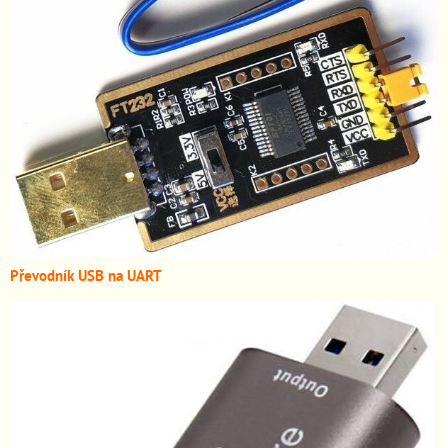
Převodník USB na UART