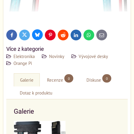
Bluesky
Twitter
Facebook
Pinterest
Reddit
LinkedIn
WhatsApp
E-
mail
Více z kategorie
Elektronika
Novinky
Vývojové desky
Orange Pi
0
0
Galerie
Recenze
Diskuse
Dotaz k produktu
Galerie