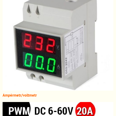
A
mpérmetr/voltmetr