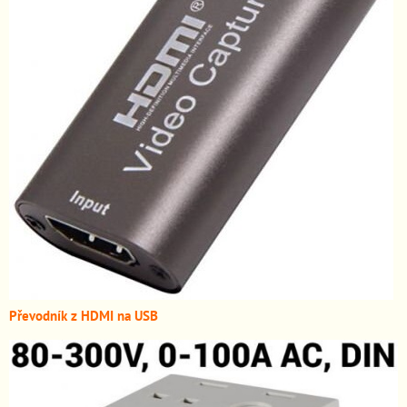
Převodník z HDMI n
a USB