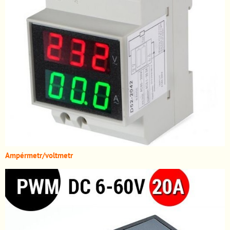
A
mpérmetr/voltmetr