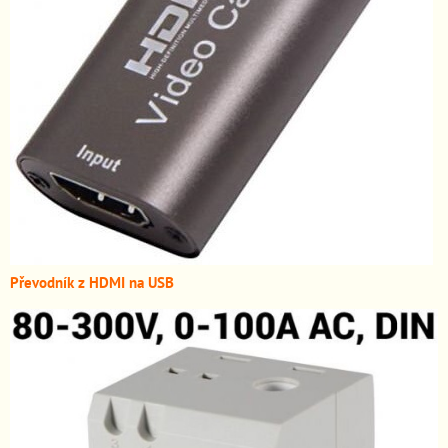
Převodník z HDMI n
a USB