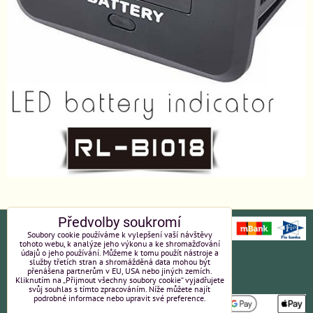
Předvolby soukromí
Soubory cookie používáme k vylepšení vaší návštěvy
tohoto webu, k analýze jeho výkonu a ke shromažďování
údajů o jeho používání. Můžeme k tomu použít nástroje a
Ochrana osobních údajů
Platební údaje
služby třetích stran a shromážděná data mohou být
přenášena partnerům v EU, USA nebo jiných zemích.
Kliknutím na „Přijmout všechny soubory cookie“ vyjadřujete
Obchodní podmínky
Reklamace
svůj souhlas s tímto zpracováním. Níže můžete najít
podrobné informace nebo upravit své preference.