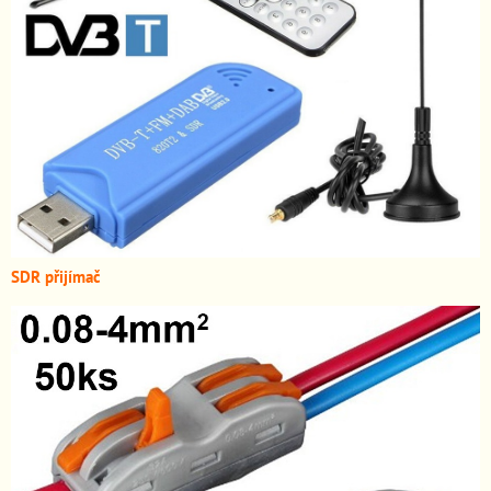
SDR přijímač