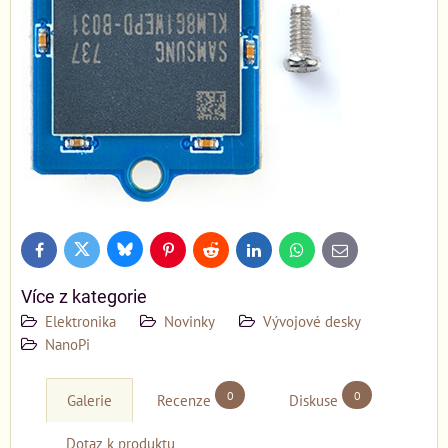
Bluesky
Twitter
Facebook
Pinterest
Reddit
LinkedIn
WhatsApp
E-
mail
Více z kategorie
Elektronika
Novinky
Vývojové desky
NanoPi
0
0
Galerie
Recenze
Diskuse
Dotaz k produktu