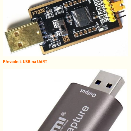
Převodník USB na UART