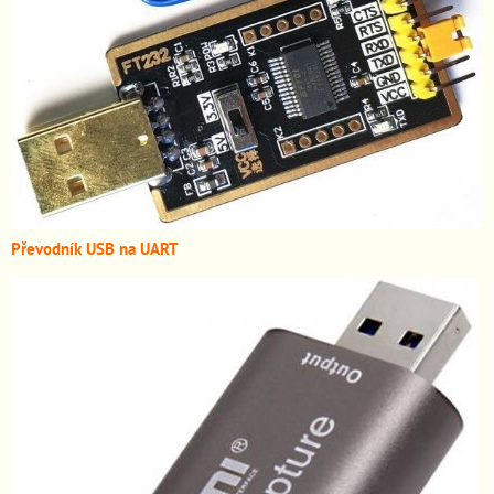
Převodník USB na UART