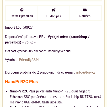
Dotaz k produktu
Doručení
Hlídací pes
Import kód: 50927
PPL - Výdejní místa (parcelshop /
parcelbox)
•
75 Kč
•
Osobní vyzvednutí
Výrobce:
FriendlyARM
Doručení probíhá do 2 pracovních dnů; e-mail:
info@briv.cz
NanoPi R2C Plus
NanoPi R2C Plus
je varianta NanoPi R2C dual Gigabit
Ethernet SBC poháněná procesorem Rockchip RK3328, která
má navíc 8GB eMMC flash úložiště.