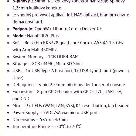
8-pinový
2,54mm I/O kolíkový konektor nahrazuje 8pinový
1,25mm kolíkový konektor.
Je vhodný pro vývoj aplikací IoT, NAS aplikací, bran pro chytré
domácnosti atd.
Podporuje:
OpenWrt, Ubuntu Core a Docker CE
Model:
NanoPi R2C Plus
SoC – Rockchip RK3328 quad-core Cortex-A53 @ 1.5 GHz
with Arm Mali-450MP2
System Memory – 1GB DDR4 RAM
Storage – 8GB eMMC, MicroSD Slot
USB – 1x USB Type-A host port, 1x USB Type-C port (power +
slave)
Debugging – 3-pin 2.54mm pitch header for serial console
Expansion – 8-pin GPIO header with GPIOs, I2C, UART, 5V,
and GND
Misc – 3x LEDs (WAN, LAN, SYS), K1 reset button, fan header
Power Supply – 5VDC/3A via micro USB port
Dimensions – 57.5 x 54.3mm
Temperature Range – -20℃ to 70℃