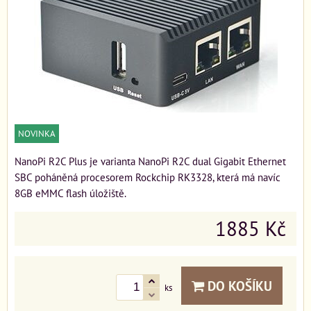
NOVINKA
NanoPi R2C Plus je varianta NanoPi R2C dual Gigabit Ethernet
SBC poháněná procesorem Rockchip RK3328, která má navíc
8GB eMMC flash úložiště.
1885 Kč
DO KOŠÍKU
ks