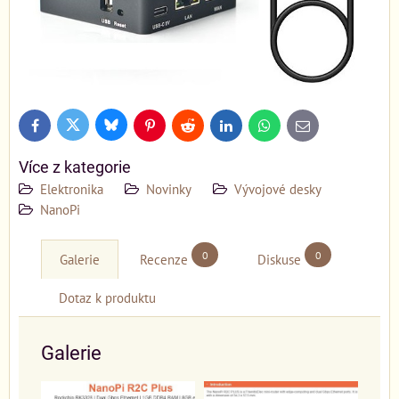
Bluesky
Twitter
Facebook
Pinterest
Reddit
LinkedIn
WhatsApp
E-
mail
Více z kategorie
Elektronika
Novinky
Vývojové desky
NanoPi
0
0
Galerie
Recenze
Diskuse
Dotaz k produktu
Galerie