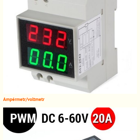
A
mpérmetr/voltmetr