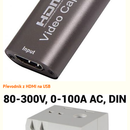
Převodník z HDMI n
a USB