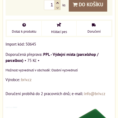
DO KOŠÍKU
ks
Dotaz k produktu
Doručení
Hlídací pes
Import kód: 50645
PPL - Výdejní místa (parcelshop /
parcelbox)
•
75 Kč
•
Osobní vyzvednutí
Výrobce:
briv.cz
Doručení probíhá do 2 pracovních dnů; e-mail:
info@briv.cz