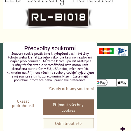
Předvolby soukromí
Soubory cookie používáme k vylepšení vaší návštěvy
tohoto webu, k analýze jeho výkonu a ke shromažďování
údajů o jeho používání. Můžeme k tomu použít nástroje a
Ochrana osobních údajů
Platební údaje
služby třetích stran a shromážděná data mohou být
přenášena partnerům v EU, USA nebo jiných zemích.
Kliknutím na „Přijmout všechny soubory cookie“ vyjadřujete
Obchodní podmínky
Reklamace
svůj souhlas s tímto zpracováním. Níže můžete najít
podrobné informace nebo upravit své preference.
Zásady ochrany soukromí
Partneři
Kvalita a ceny
Ukázat
Přijmout všechny
Kontakt
podrobnosti
cookies
Předvolby soukromí
Zásady ochrany soukromí
Odmítnout vše
Vytvořeno systémem:
ByznysWeb.cz