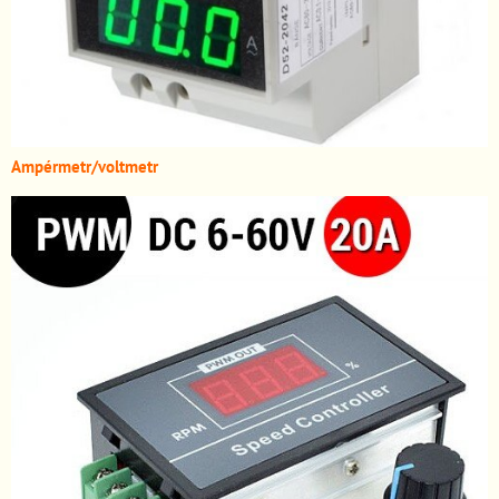
A
mpérmetr/voltmetr