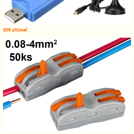
SDR přijímač