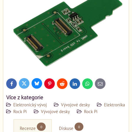
Bluesky
Twitter
Facebook
Pinterest
Reddit
LinkedIn
WhatsApp
E-
mail
Více z kategorie
Elektronický vývoj
Vývojové desky
Elektronika
Rock Pi
Vývojové desky
Rock Pi
0
0
Recenze
Diskuse