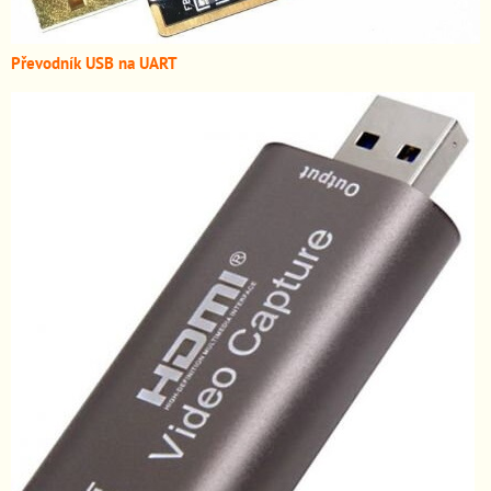
Převodník USB na UART