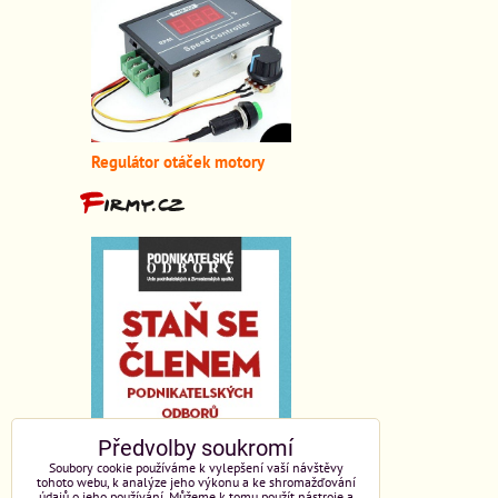
Regulátor otáček motory
Předvolby soukromí
Soubory cookie používáme k vylepšení vaší návštěvy
tohoto webu, k analýze jeho výkonu a ke shromažďování
údajů o jeho používání. Můžeme k tomu použít nástroje a