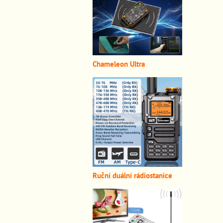
Chameleon Ultra
Ruční duální rádiostanice