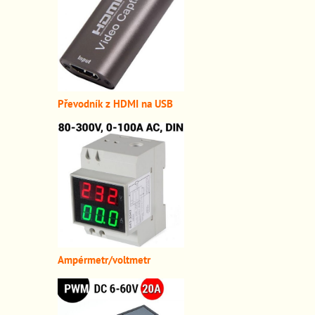
Převodník z HDMI n
a USB
A
mpérmetr/voltmetr