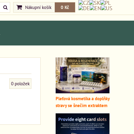
Nákupní košík
0 Kč
A
0
položek
Pleťová kosmetika a doplňky
stravy se šnečím extraktem