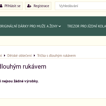
Přihlásit se
Registrace
ORIGINÁLNÍ DÁRKY PRO MUŽE A ŽENY
TREZOR PRO JÍZDNÍ KOL
ní
Dětské oblečení
Trička s dlouhým rukávem
 dlouhým rukávem