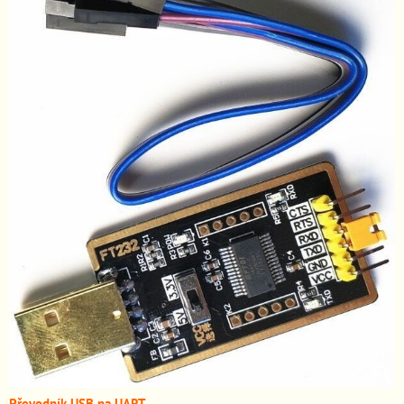
Převodník USB na UART