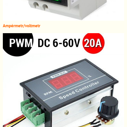
A
mpérmetr/voltmetr