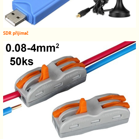
SDR přijímač