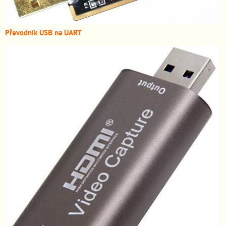
Převodník USB na UART