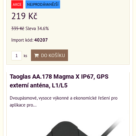
AKCE
NEJPRODÁVANĚJŠÍ
219 Kč
335 Kč
Sleva 34.6%
Import kód:
40207
DO KOŠÍKU
ks
Taoglas AA.178 Magma X IP67, GPS
externí anténa, L1/L5
Dvoupásmové, vysoce výkonné a ekonomické řešení pro
aplikace pro...