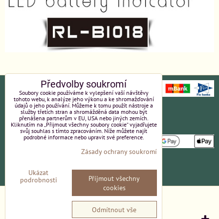
Předvolby soukromí
Soubory cookie používáme k vylepšení vaší návštěvy
tohoto webu, k analýze jeho výkonu a ke shromažďování
údajů o jeho používání. Můžeme k tomu použít nástroje a
Ochrana osobních údajů
Platební údaje
služby třetích stran a shromážděná data mohou být
přenášena partnerům v EU, USA nebo jiných zemích.
Kliknutím na „Přijmout všechny soubory cookie“ vyjadřujete
Obchodní podmínky
Reklamace
svůj souhlas s tímto zpracováním. Níže můžete najít
podrobné informace nebo upravit své preference.
Zásady ochrany soukromí
Partneři
Kvalita a ceny
Ukázat
Přijmout všechny
Kontakt
podrobnosti
cookies
Předvolby soukromí
Zásady ochrany soukromí
Odmítnout vše