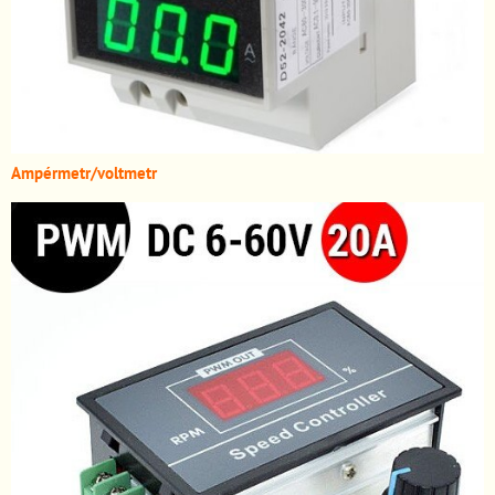
A
mpérmetr/voltmetr