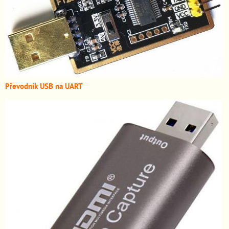
Převodník USB na UART