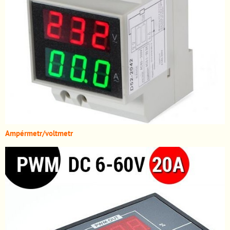
A
mpérmetr/voltmetr