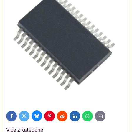
Bluesky
Twitter
Facebook
Pinterest
Reddit
LinkedIn
WhatsApp
E-
mail
Více z kategorie