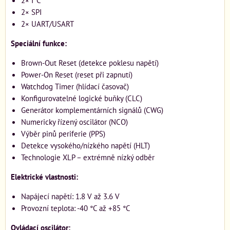
2× I²C
2× SPI
2× UART/USART
Speciální funkce:
Brown-Out Reset (detekce poklesu napětí)
Power-On Reset (reset při zapnutí)
Watchdog Timer (hlídací časovač)
Konfigurovatelné logické buňky (CLC)
Generátor komplementárních signálů (CWG)
Numericky řízený oscilátor (NCO)
Výběr pinů periferie (PPS)
Detekce vysokého/nízkého napětí (HLT)
Technologie XLP – extrémně nízký odběr
Elektrické vlastnosti:
Napájecí napětí: 1.8 V až 3.6 V
Provozní teplota: -40 °C až +85 °C
Ovládací oscilátor: