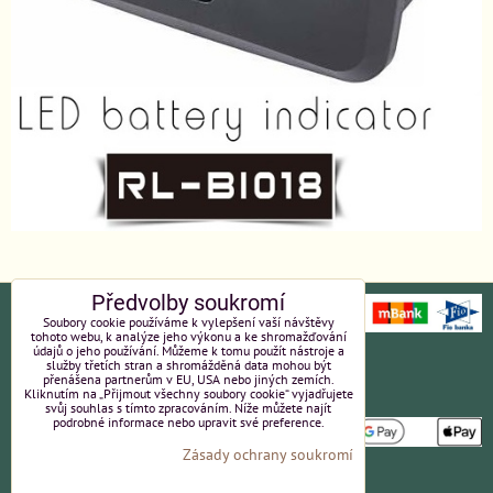
Předvolby soukromí
Soubory cookie používáme k vylepšení vaší návštěvy
tohoto webu, k analýze jeho výkonu a ke shromažďování
údajů o jeho používání. Můžeme k tomu použít nástroje a
Ochrana osobních údajů
Platební údaje
služby třetích stran a shromážděná data mohou být
přenášena partnerům v EU, USA nebo jiných zemích.
Kliknutím na „Přijmout všechny soubory cookie“ vyjadřujete
Obchodní podmínky
Reklamace
svůj souhlas s tímto zpracováním. Níže můžete najít
podrobné informace nebo upravit své preference.
Zásady ochrany soukromí
Partneři
Kvalita a ceny