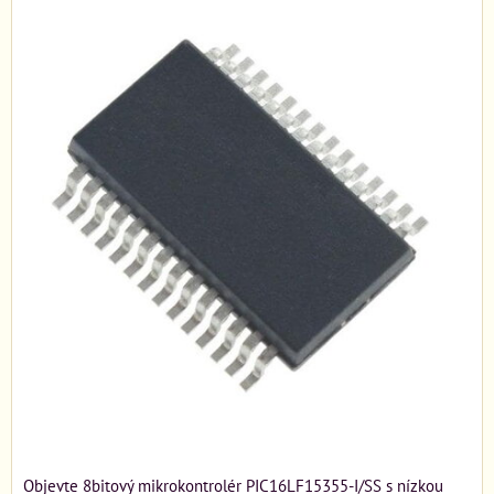
Objevte 8bitový mikrokontrolér PIC16LF15355-I/SS s nízkou