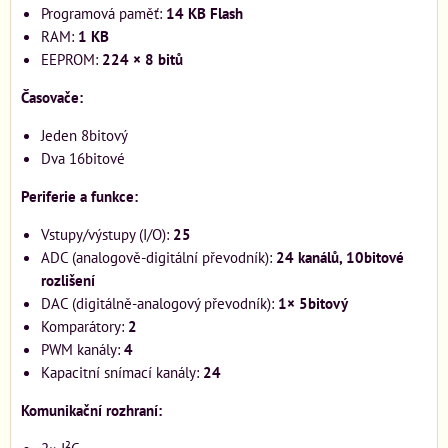
Programová paměť:
14 KB Flash
RAM:
1 KB
EEPROM:
224 × 8 bitů
Časovače:
Jeden 8bitový
Dva 16bitové
Periferie a funkce:
Vstupy/výstupy (I/O):
25
ADC (analogově-digitální převodník):
24 kanálů, 10bitové
rozlišení
DAC (digitálně-analogový převodník):
1× 5bitový
Komparátory:
2
PWM kanály:
4
Kapacitní snímací kanály:
24
Komunikační rozhraní: