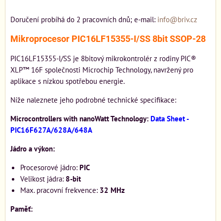
Doručení probíhá do 2 pracovních dnů; e-mail:
info@briv.cz
Mikroprocesor PIC16LF15355-I/SS 8bit SSOP-28
PIC16LF15355-I/SS je 8bitový mikrokontrolér z rodiny PIC®
XLP™ 16F společnosti Microchip Technology, navržený pro
aplikace s nízkou spotřebou energie.
Níže naleznete jeho podrobné technické specifikace:
Microcontrollers with nanoWatt Technology:
Data Sheet -
PIC16F627A/628A/648A
Jádro a výkon:
Procesorové jádro:
PIC
Velikost jádra:
8-bit
Max. pracovní frekvence:
32 MHz
Paměť: