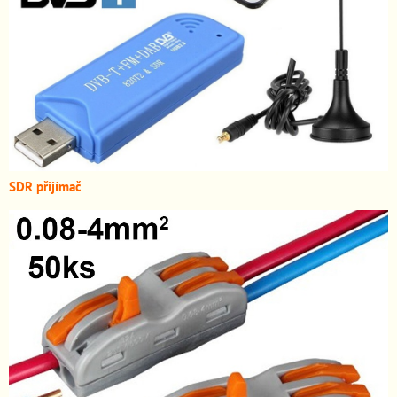
SDR přijímač