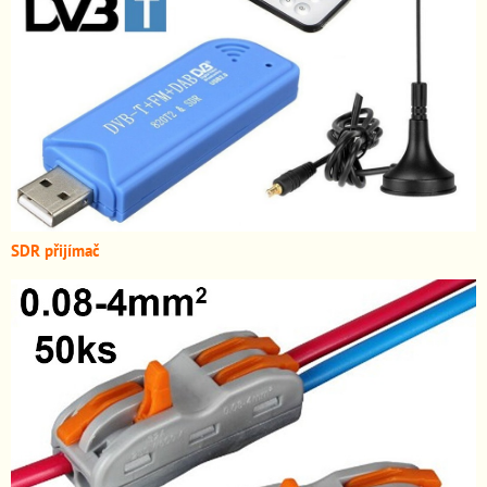
SDR přijímač