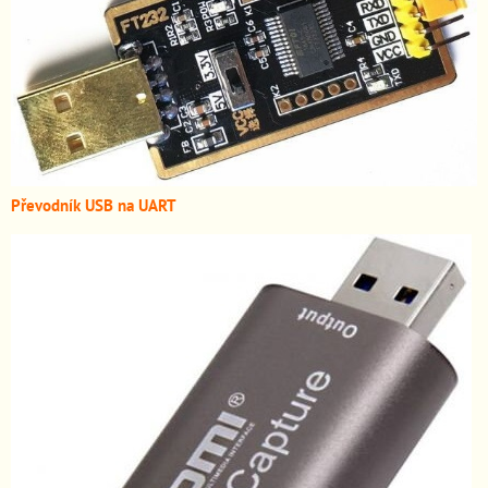
Převodník USB na UART