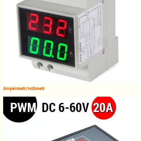
A
mpérmetr/voltmetr