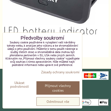
Předvolby soukromí
Soubory cookie používáme k vylepšení vaší návštěvy
tohoto webu, k analýze jeho výkonu a ke shromažďování
údajů o jeho používání. Můžeme k tomu použít nástroje a
služby třetích stran a shromážděná data mohou být
přenášena partnerům v EU, USA nebo jiných zemích.
Kliknutím na „Přijmout všechny soubory cookie“ vyjadřujete
svůj souhlas s tímto zpracováním. Níže můžete najít
podrobné informace nebo upravit své preference.
Zásady ochrany soukromí
Ukázat
Přijmout všechny
podrobnosti
Ochrana osobních údajů
Platební údaje
cookies
Obchodní podmínky
Reklamace
Odmítnout vše