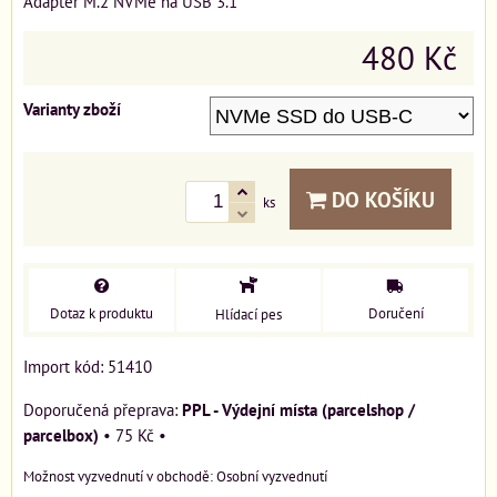
Adaptér M.2 NVMe na USB 3.1
480 Kč
Varianty zboží
DO KOŠÍKU
ks
Dotaz k produktu
Doručení
Hlídací pes
Import kód: 51410
PPL - Výdejní místa (parcelshop /
parcelbox)
•
75 Kč
•
Osobní vyzvednutí