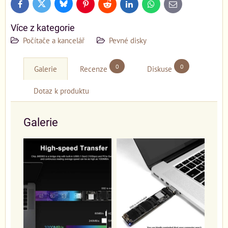
Bluesky
Twitter
Facebook
Pinterest
Reddit
LinkedIn
WhatsApp
E-
mail
Více z kategorie
Počítače a kancelář
Pevné disky
0
0
Galerie
Recenze
Diskuse
Dotaz k produktu
Galerie