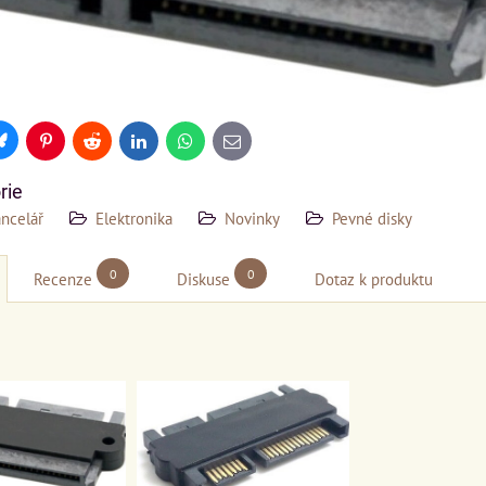
Bluesky
Pinterest
Reddit
LinkedIn
WhatsApp
E-
mail
rie
ancelář
Elektronika
Novinky
Pevné disky
0
0
Recenze
Diskuse
Dotaz k produktu