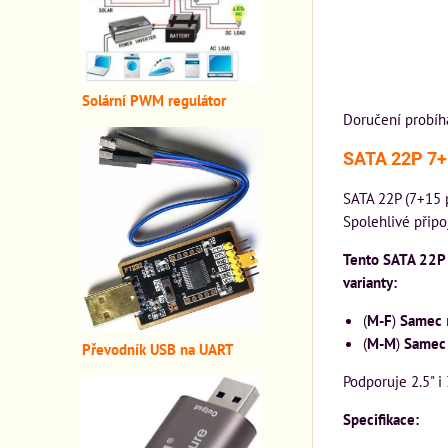
Solární PWM regulátor
Doručení probíh
SATA 22P 7+
SATA 22P (7+15 
Spolehlivé připo
Tento SATA 22P 
varianty:
(
M-F
)
Samec
(
M-M
)
Samec
Převodník USB na UART
Podporuje 2.5" i
Specifikace: