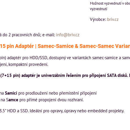
vyzvednutí
Výrobce:
briv.cz
á do 2 pracovních dnů; e-mail:
info@briv.cz
15 pin Adaptér | Samec-Samice & Samec-Samec Varian
pin) adaptér pro HDD/SSD, dostupný ve variantách samec-samice a sam
jení, kompaktní provedení.
(7+15 pin) adaptér je univerzálním řešením pro připojení SATA disků. 
na
Samici
pro prodloužení nebo přemístění připojení
na S
amce
pro přímé propojení dvou rozhraní.
 3.5" HDD a SSD. Ideální pro opravy, úpravy nebo embedded projekty.