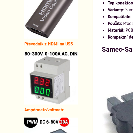
Typ konektor
Varianty:
Same
Kompatibilní 
Použití:
Prodl
Materiál:
PCB 
Kompaktní de
Převodník z HDMI n
a USB
Samec-Sam
A
mpérmetr/voltmetr