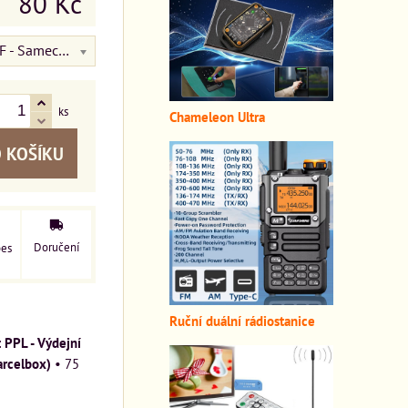
80 Kč
M - F - Samec na Samice
ks
Chameleon Ultra
 KOŠÍKU
Doručení
pes
Ruční duální rádiostanice
PPL - Výdejní
arcelbox)
•
75