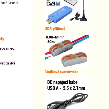
Osobní
SDR přijímač
ty
ec-samec.
Nabízí dvě
Vodičová svorkovnice