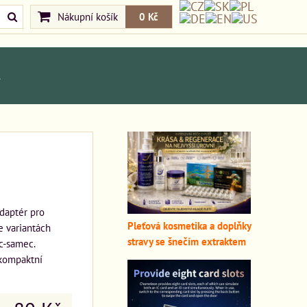
Nákupní košík
0 Kč
A
daptér pro
Pleťová kosmetika a doplňky
 variantách
stravy se šnečím extraktem
c-samec.
 kompaktní