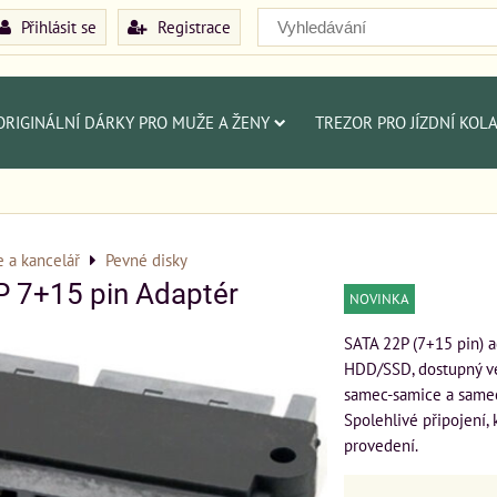
Přihlásit se
Registrace
ORIGINÁLNÍ DÁRKY PRO MUŽE A ŽENY
TREZOR PRO JÍZDNÍ KOL
e a kancelář
Pevné disky
 7+15 pin Adaptér
NOVINKA
SATA 22P (7+15 pin) a
HDD/SSD, dostupný ve
samec-samice a same
Spolehlivé připojení,
provedení.