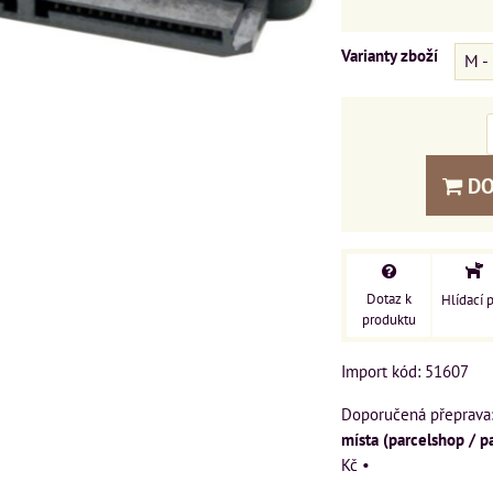
Varianty zboží
DO
Dotaz k
Hlídací 
produktu
Import kód: 51607
místa (parcelshop / p
Kč
•