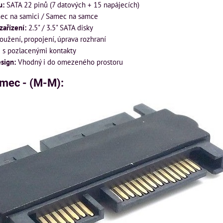
u:
SATA 22 pinů (7 datových + 15 napájecích)
c na samici / Samec na samce
zařízení:
2.5" / 3.5" SATA disky
oužení, propojení, úprava rozhraní
s pozlacenými kontakty
sign:
Vhodný i do omezeného prostoru
ec - (M-M):