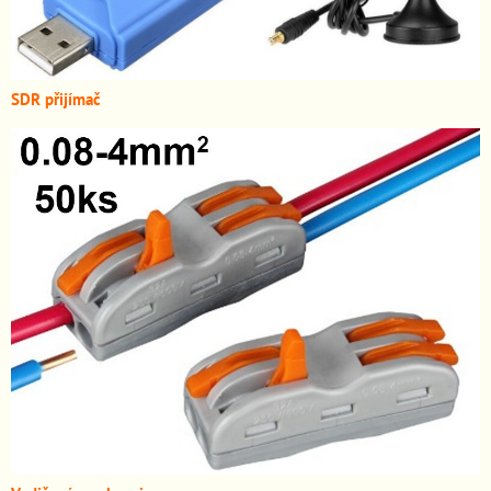
SDR přijímač