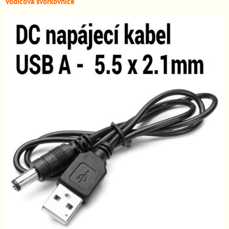
Vodičová svorkovnice