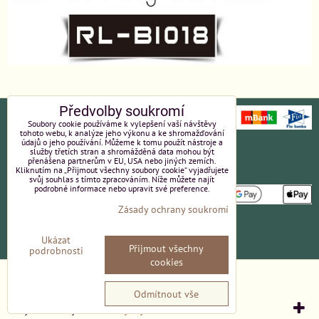
Předvolby soukromí
Soubory cookie používáme k vylepšení vaší návštěvy
tohoto webu, k analýze jeho výkonu a ke shromažďování
údajů o jeho používání. Můžeme k tomu použít nástroje a
Ochrana osobních údajů
Platební údaje
služby třetích stran a shromážděná data mohou být
přenášena partnerům v EU, USA nebo jiných zemích.
Kliknutím na „Přijmout všechny soubory cookie“ vyjadřujete
Obchodní podmínky
Reklamace
svůj souhlas s tímto zpracováním. Níže můžete najít
podrobné informace nebo upravit své preference.
Zásady ochrany soukromí
Partneři
Kvalita a ceny
Ukázat
Přijmout všechny
Kontakt
podrobnosti
cookies
Předvolby soukromí
Zásady ochrany soukromí
Odmítnout vše
Vytvořeno systémem:
ByznysWeb.cz