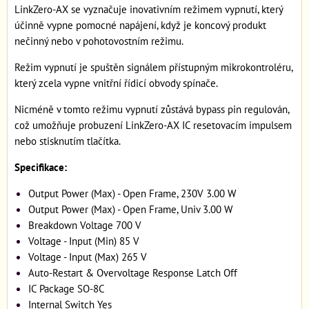
LinkZero-AX se vyznačuje inovativním režimem vypnutí, který
účinně vypne pomocné napájení, když je koncový produkt
nečinný nebo v pohotovostním režimu.
Režim vypnutí je spuštěn signálem přístupným mikrokontroléru,
který zcela vypne vnitřní řídicí obvody spínače.
Nicméně v tomto režimu vypnutí zůstává bypass pin regulován,
což umožňuje probuzení LinkZero-AX IC resetovacím impulsem
nebo stisknutím tlačítka.
Specifikace:
Output Power (Max) - Open Frame, 230V 3.00 W
Output Power (Max) - Open Frame, Univ 3.00 W
Breakdown Voltage 700 V
Voltage - Input (Min) 85 V
Voltage - Input (Max) 265 V
Auto-Restart & Overvoltage Response Latch Off
IC Package SO-8C
Internal Switch Yes