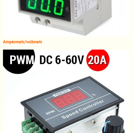
A
mpérmetr/voltmetr