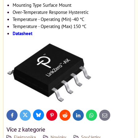
Mounting Type Surface Mount
Over-Temperature Response Hysteretic
Temperature - Operating (Min) -40 °C
Temperature - Operating (Max) 150 °C
Datasheet
Bluesky
Twitter
Facebook
Pinterest
Reddit
LinkedIn
WhatsApp
E-
mail
Více z kategorie
Elektronika
Novinky
Součástky