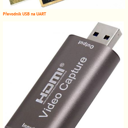
Převodník USB na UART