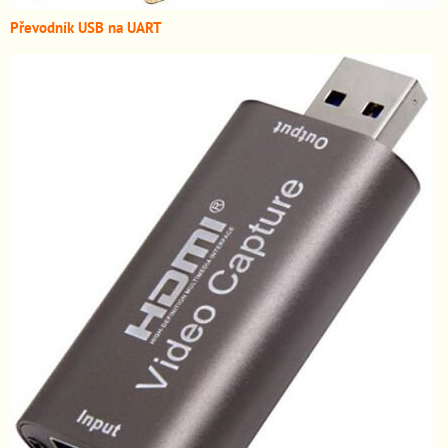
Převodník USB na UART