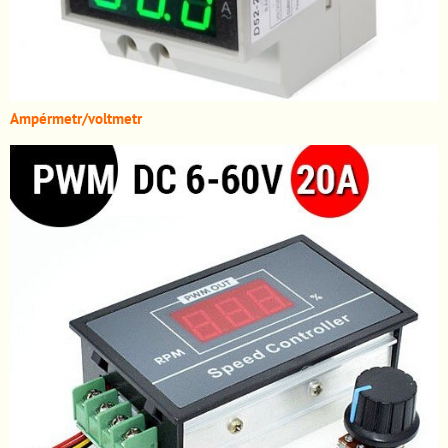
A
mpérmetr/voltmetr