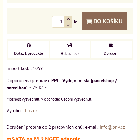
DO KOŠÍKU
ks
Dotaz k produktu
Doručení
Hlídací pes
Import kód: 51059
PPL - Výdejní místa (parcelshop /
parcelbox)
•
75 Kč
•
Osobní vyzvednutí
Výrobce:
briv.cz
Doručení probíhá do 2 pracovních dnů; e-mail:
info@briv.cz
mSATA na M.2 NGFF adaptér