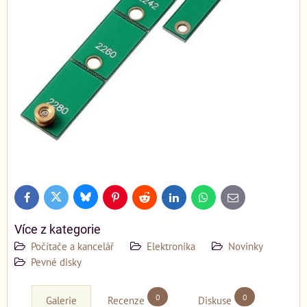
Bluesky
Twitter
Facebook
Pinterest
Reddit
LinkedIn
WhatsApp
E-
mail
Více z kategorie
Počítače a kancelář
Elektronika
Novinky
Pevné disky
0
0
Galerie
Recenze
Diskuse