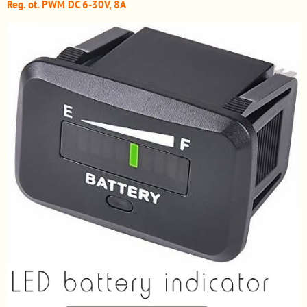
Reg. ot. PWM DC 6-30V, 8A