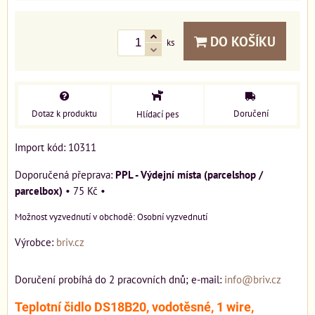
DO KOŠÍKU
ks
Dotaz k produktu
Doručení
Hlídací pes
Import kód: 10311
PPL - Výdejní místa (parcelshop /
parcelbox)
•
75 Kč
•
Osobní vyzvednutí
Výrobce:
briv.cz
Doručení probíhá do 2 pracovních dnů; e-mail:
info@briv.cz
Teplotní čidlo DS18B20, vodotěsné, 1 wire,