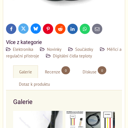
Bluesky
Twitter
Facebook
Pinterest
Reddit
LinkedIn
WhatsApp
E-
mail
Více z kategorie
Elektronika
Novinky
Součástky
Měřicí a
regulační přístroje
Digitální čidla teploty
0
0
Galerie
Recenze
Diskuse
Dotaz k produktu
Galerie