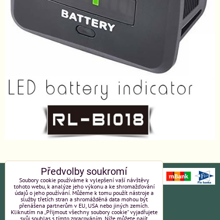
Předvolby soukromí
Soubory cookie používáme k vylepšení vaší návštěvy
tohoto webu, k analýze jeho výkonu a ke shromažďování
údajů o jeho používání. Můžeme k tomu použít nástroje a
Ochrana osobních údajů
Platební údaje
služby třetích stran a shromážděná data mohou být
přenášena partnerům v EU, USA nebo jiných zemích.
Kliknutím na „Přijmout všechny soubory cookie“ vyjadřujete
Obchodní podmínky
Reklamace
svůj souhlas s tímto zpracováním. Níže můžete najít