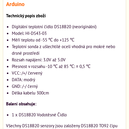
Arduino
Technický popis zboží
Digitální teplotní čidlo DS18B20 (neoriginální)
Model: HI-DS43-03
Měří teplotu od -55 ℃ do +125 ℃
Teplotní sonda z ušlechtilé oceli vhodná pro mokré nebo
drsné prostředí
Rozsah napájení: 3.0V až 5.0V
Přesnost v rozsahu -10 ℃ až 85 ℃: ± 0,5 ℃
VCC: /+/ červený
DATA: modrý
GND: /-/ černý
Délka kabelu 300cm
Balení obsahuje:
1 x DS18B20 Vodotěsné Čidlo
Všechny DS18B20 senzory jsou založeny DS18B20 TO92 čipu