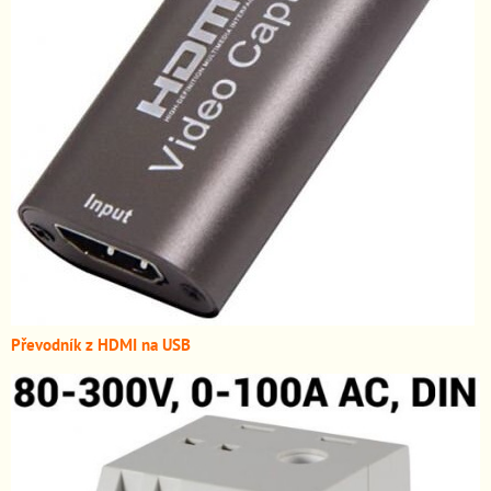
Převodník z HDMI n
a USB