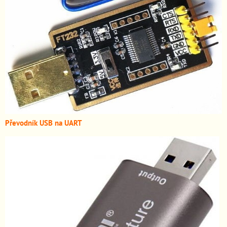
Převodník USB na UART