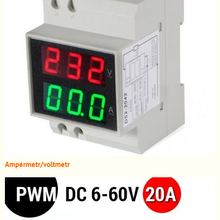
A
mpérmetr/voltmetr