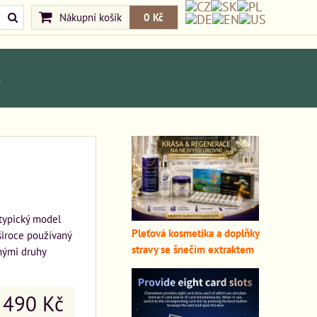
Nákupní košík
0 Kč
A
 typický model
Pleťová kosmetika a doplňky
 široce používaný
stravy se šnečím extraktem
nými druhy
490 Kč