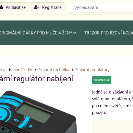
Přihlásit se
Registrace
ORIGINÁLNÍ DÁRKY PRO MUŽE A ŽENY
TREZOR PRO JÍZDNÍ KOL
nika
Součástky
Solární technika
Solární regulátory
rní regulátor nabíjení
NOVINKA
Jedná se o základní a
solárního regulátoru,
po celém světě, s růz
použití.