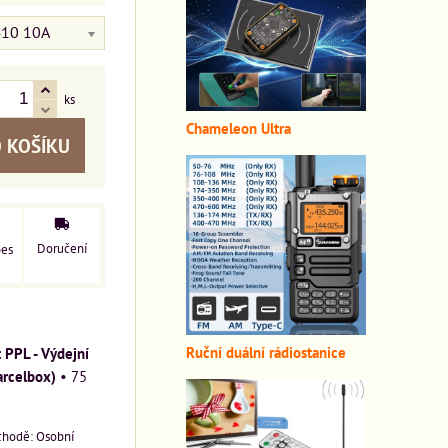
10 10A
ks
Chameleon Ultra
 KOŠÍKU
Doručení
pes
Ruční duální rádiostanice
PPL - Výdejní
arcelbox)
•
75
Osobní