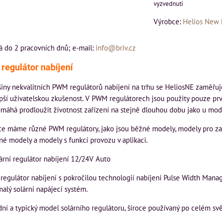
vyzvednutí
Výrobce:
Helios New 
á do 2 pracovních dnů; e-mail:
info@briv.cz
regulátor nabíjení
šiny nekvalitních PWM regulátorů nabíjení na trhu se HeliosNE zaměřuj
epší uživatelskou zkušenost. V PWM regulátorech jsou použity pouze prv
omáhá prodloužit životnost zařízení na stejně dlouhou dobu jako u mo
ace máme různé PWM regulátory, jako jsou běžné modely, modely pro z
é modely a modely s funkcí provozu v aplikaci.
rní regulátor nabíjení 12/24V Auto
 regulátor nabíjení s pokročilou technologií nabíjení Pulse Width Ma
alý solární napájecí systém.
dní a typický model solárního regulátoru, široce používaný po celém svě