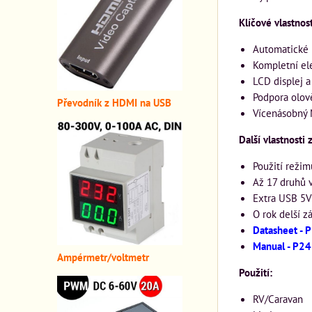
Klíčové vlastnost
Automatické 
Kompletní el
LCD displej a
Podpora olov
Převodník z HDMI n
a USB
Vícenásobný 
Další vlastnosti 
Použití režim
Až 17 druhů v
Extra USB 5V
O rok delší 
Datasheet -
Manual - P2
A
mpérmetr/voltmetr
Použití:
RV/Caravan