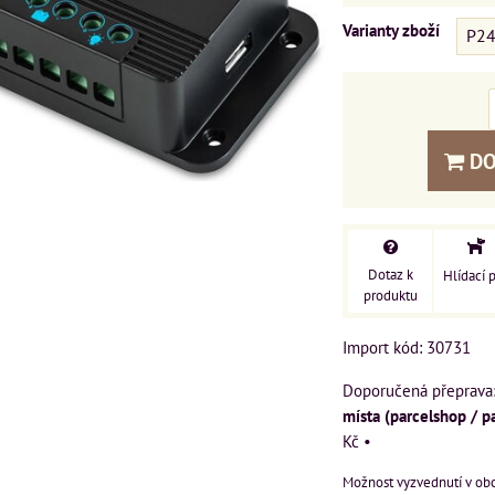
Varianty zboží
P24
DO
Dotaz k
Hlídací 
produktu
Import kód: 30731
místa (parcelshop / p
Kč
•