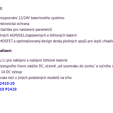
i:
rozpoznání 12/24V bateriového systému
ektronická ochrana
 tlačítka pro nastavení parametrů
ěných AGM/GEL/zaplavených a lithiových baterií
MOSFET a optimalizovaný design desky plošných spojů pro lepší chladic
zařízení:
u Li pro nabíjení a vybíjení lithiové baterie
ýstupního řízení zátěže DC, včetně „od soumraku do úsvitu" a ručního 
 1A DC výstup
záruka než u jiných podobných modelů na trhu
 P2410-20
410 P2420