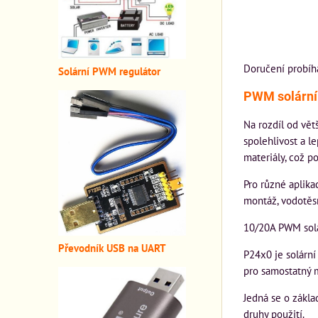
Doručení probíh
Solární PWM regulátor
PWM solární 
Na rozdíl od vět
spolehlivost a l
materiály, což p
Pro různé aplik
montáž, vodotěsn
10/20A PWM solá
Převodník USB na UART
P24x0 je solární
pro samostatný m
Jedná se o zákla
druhy použití.