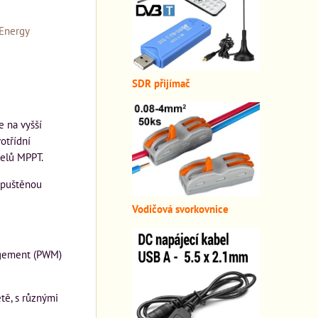
Energy
SDR přijímač
e na vyšší
otřídní
delů MPPT.
apuštěnou
Vodičová svorkovnice
nagement (PWM)
tě, s různými