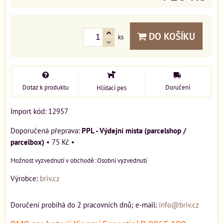
DO KOŠÍKU
ks
Dotaz k produktu
Doručení
Hlídací pes
Import kód: 12957
PPL - Výdejní místa (parcelshop /
parcelbox)
•
75 Kč
•
Osobní vyzvednutí
Výrobce:
briv.cz
Doručení probíhá do 2 pracovních dnů; e-mail:
info@briv.cz