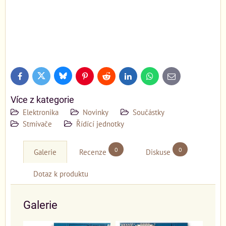
Bluesky
Twitter
Facebook
Pinterest
Reddit
LinkedIn
WhatsApp
E-
mail
Více z kategorie
Elektronika
Novinky
Součástky
Stmívače
Řídící jednotky
0
0
Galerie
Recenze
Diskuse
Dotaz k produktu
Galerie