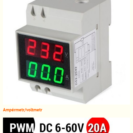
A
mpérmetr/voltmetr