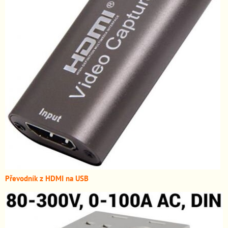
Převodník z HDMI n
a USB