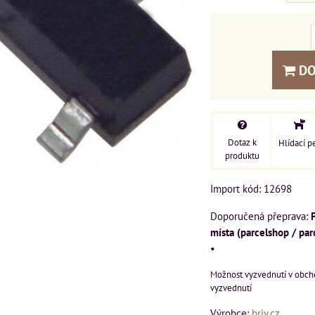
DO
Dotaz k
Hlídací p
produktu
Import kód: 12698
místa (parcelshop / par
•
vyzvednutí
Výrobce:
briv.cz