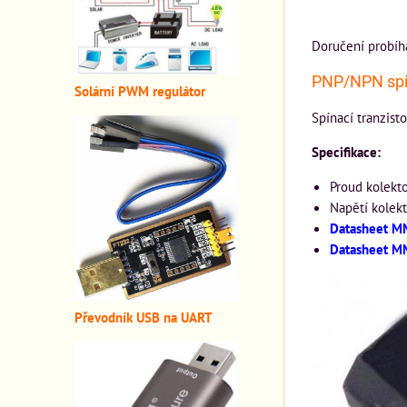
Doručení probíh
PNP/NPN spín
Solární PWM regulátor
Spínací tranzis
Specifikace:
Proud kolekt
Napětí kolek
Datasheet 
Datasheet 
Převodník USB na UART