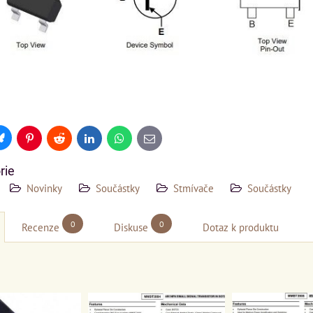
Bluesky
Pinterest
Reddit
LinkedIn
WhatsApp
E-
mail
rie
Novinky
Součástky
Stmívače
Součástky
0
0
Recenze
Diskuse
Dotaz k produktu