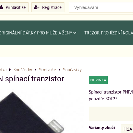
Přihlásit se
Registrace
ORIGINÁLNÍ DÁRKY PRO MUŽE A ŽENY
TREZOR PRO JÍZDNÍ KOL
nika
Součástky
Stmívače
Součástky
spínací tranzistor
NOVINKA
Spínací tranzistor PNP
pouzdře SOT23
Varianty zboží