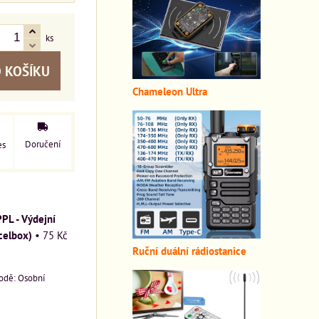
ks
 KOŠÍKU
Chameleon Ultra
Doručení
es
PPL - Výdejní
celbox)
•
75 Kč
Ruční duální rádiostanice
Osobní