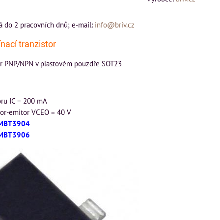
á do 2 pracovních dnů; e-mail:
info@briv.cz
ací tranzistor
tor PNP/NPN v plastovém pouzdře SOT23
oru IC = 200 mA
tor-emitor VCEO = 40 V
MMBT3904
MMBT3906