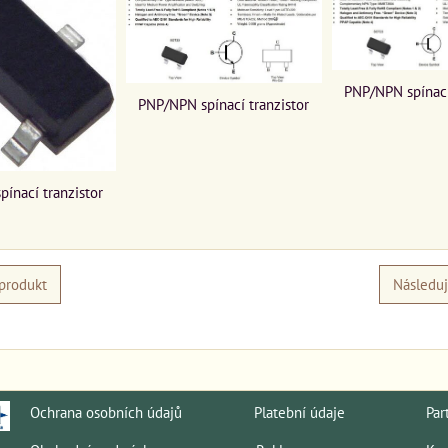
PNP/NPN spínací
PNP/NPN spínací tranzistor
ínací tranzistor
produkt
Následuj
Ochrana osobních údajů
Platební údaje
Par