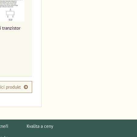
 tranzistor
ící produkt
tneři
Kvalita a ceny