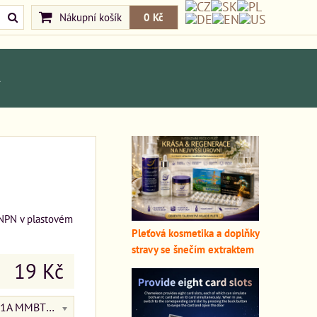
Nákupní košík
0 Kč
A
/NPN v plastovém
Pleťová kosmetika a doplňky
stravy se šnečím extraktem
19 Kč
H1A 1A MMBT3904