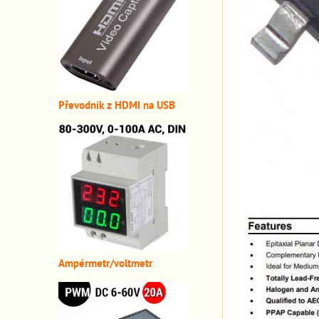
Převodník z HDMI n
a USB
A
mpérmetr/voltmetr