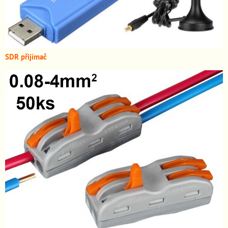
SDR přijímač