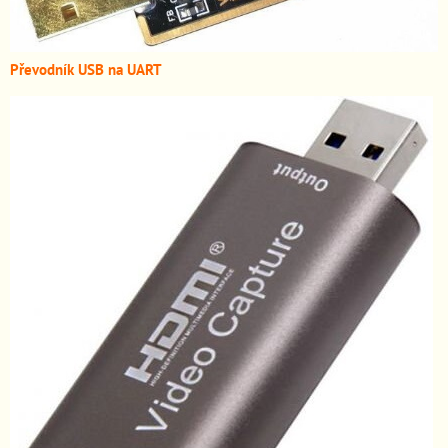
Převodník USB na UART