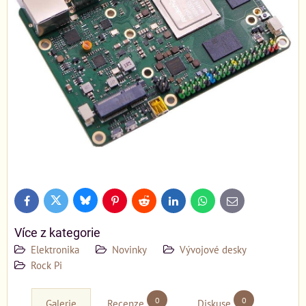
Bluesky
Twitter
Facebook
Pinterest
Reddit
LinkedIn
WhatsApp
E-
mail
Více z kategorie
Elektronika
Novinky
Vývojové desky
Rock Pi
0
0
Galerie
Recenze
Diskuse