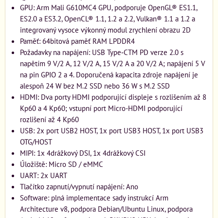
GPU: Arm Mali G610MC4 GPU, podporuje OpenGL® ES1.1,
ES2.0 a ES3.2, OpenCL® 1.1, 1.2 a 2.2, Vulkan® 1.1 a 1.2 a
integrovaný vysoce výkonný modul zrychlení obrazu 2D
Paměť: 64bitová paměť RAM LPDDR4
Požadavky na napájení: USB Type‐CTM PD verze 2.0 s
napětím 9 V/2 A, 12 V/2 A, 15 V/2 A a 20 V/2 A; napájení 5 V
na pin GPIO 2 a 4. Doporučená kapacita zdroje napájení je
alespoň 24 W bez M.2 SSD nebo 36 W s M.2 SSD
HDMI: Dva porty HDMI podporující displeje s rozlišením až 8
Kp60 a 4 Kp60; vstupní port Micro-HDMI podporující
rozlišení až 4 Kp60
USB: 2x port USB2 HOST, 1x port USB3 HOST, 1x port USB3
OTG/HOST
MIPI: 1x 4drážkový DSI, 1x 4drážkový CSI
Úložiště: Micro SD / eMMC
UART: 2x UART
Tlačítko zapnutí/vypnutí napájení: Ano
Software: plná implementace sady instrukcí Arm
Architecture v8, podpora Debian/Ubuntu Linux, podpora