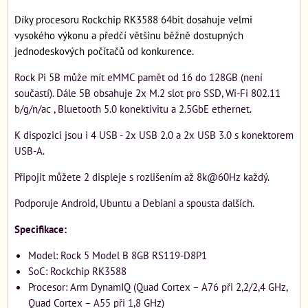
Díky procesoru Rockchip RK3588 64bit dosahuje velmi
vysokého výkonu a předčí většinu běžně dostupných
jednodeskových počítačů od konkurence.
Rock Pi 5B může mít eMMC pamět od 16 do 128GB (není
součastí). Dále 5B obsahuje 2x M.2 slot pro SSD, Wi-Fi 802.11
b/g/n/ac , Bluetooth 5.0 konektivitu a 2.5GbE ethernet.
K dispozici jsou i 4 USB - 2x USB 2.0 a 2x USB 3.0 s konektorem
USB-A.
Připojit můžete 2 displeje s rozlišením až 8k@60Hz každý.
Podporuje Android, Ubuntu a Debiani a spousta dalších.
Specifikace:
Model: Rock 5 Model B 8GB RS119-D8P1
SoC: Rockchip RK3588
Procesor: Arm DynamIQ (Quad Cortex – A76 při 2,2/2,4 GHz,
Quad Cortex – A55 při 1,8 GHz)