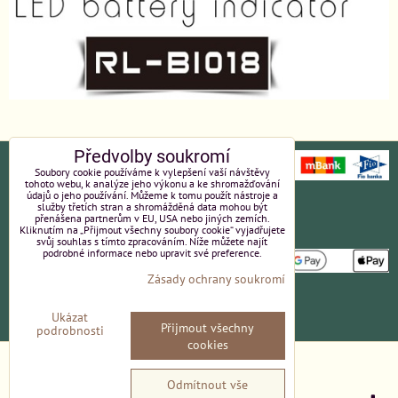
Předvolby soukromí
Soubory cookie používáme k vylepšení vaší návštěvy
tohoto webu, k analýze jeho výkonu a ke shromažďování
údajů o jeho používání. Můžeme k tomu použít nástroje a
Ochrana osobních údajů
Platební údaje
služby třetích stran a shromážděná data mohou být
přenášena partnerům v EU, USA nebo jiných zemích.
Kliknutím na „Přijmout všechny soubory cookie“ vyjadřujete
Obchodní podmínky
Reklamace
svůj souhlas s tímto zpracováním. Níže můžete najít
podrobné informace nebo upravit své preference.
Zásady ochrany soukromí
Partneři
Kvalita a ceny
Ukázat
Přijmout všechny
podrobnosti
Kontakt
cookies
Předvolby soukromí
Zásady ochrany soukromí
Odmítnout vše