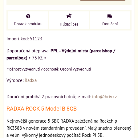
Dotaz k produktu
Doručení
Hlídací pes
Import kód: 51123
PPL - Výdejní místa (parcelshop /
parcelbox)
•
75 Kč
•
Osobní vyzvednutí
Výrobce:
Radxa
Doručení probíhá 2 pracovních dnů; e-mail:
info@briv.cz
RADXA ROCK 5 Model B 8GB
Nejnovější generace 5 SBC RADXA založená na Rockchip
RK3588 v novém standardním provedení. Malý, snadno přenosný
a velmi výkonný jednodeskový počítač Rock Pi 5B.