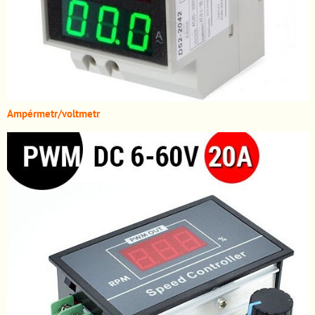
A
mpérmetr/voltmetr