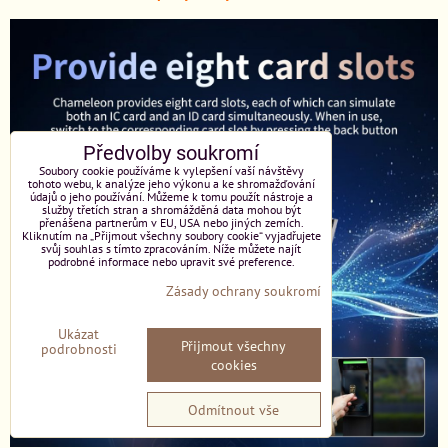
Předvolby soukromí
Soubory cookie používáme k vylepšení vaší návštěvy
tohoto webu, k analýze jeho výkonu a ke shromažďování
údajů o jeho používání. Můžeme k tomu použít nástroje a
služby třetích stran a shromážděná data mohou být
přenášena partnerům v EU, USA nebo jiných zemích.
Kliknutím na „Přijmout všechny soubory cookie“ vyjadřujete
svůj souhlas s tímto zpracováním. Níže můžete najít
podrobné informace nebo upravit své preference.
Zásady ochrany soukromí
Ukázat
Přijmout všechny
podrobnosti
cookies
Odmítnout vše