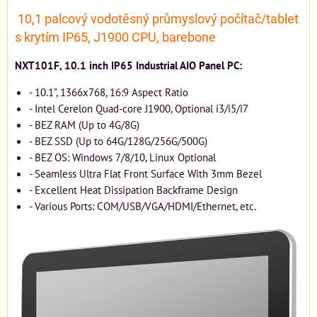
10,1 palcový vodotěsný průmyslový počítač/tablet
s krytím IP65, J1900 CPU, barebone
NXT101F, 10.1 inch IP65 Industrial AIO Panel PC:
- 10.1", 1366x768, 16:9 Aspect Ratio
- Intel Cerelon Quad-core J1900, Optional i3/i5/i7
- BEZ RAM (Up to 4G/8G)
- BEZ SSD (Up to 64G/128G/256G/500G)
- BEZ OS: Windows 7/8/10, Linux Optional
- Seamless Ultra Flat Front Surface With 3mm Bezel
- Excellent Heat Dissipation Backframe Design
- Various Ports: COM/USB/VGA/HDMI/Ethernet, etc.