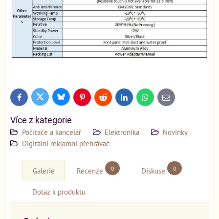
Bluesky
Twitter
Facebook
Pinterest
Reddit
LinkedIn
WhatsApp
E-
mail
Více z kategorie
Počítače a kancelář
Elektronika
Novinky
Digitální reklamní přehrávač
0
0
Galerie
Recenze
Diskuse
Dotaz k produktu