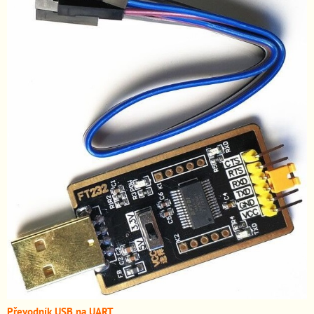
Převodník USB na UART