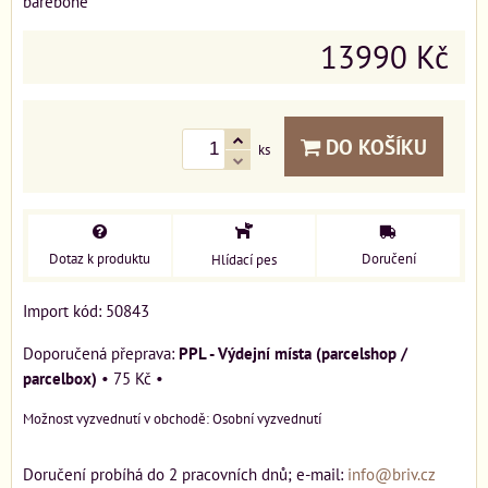
barebone
13990 Kč
DO KOŠÍKU
ks
Dotaz k produktu
Doručení
Hlídací pes
Import kód: 50843
PPL - Výdejní místa (parcelshop /
parcelbox)
•
75 Kč
•
Osobní vyzvednutí
Doručení probíhá do 2 pracovních dnů; e-mail:
info@briv.cz