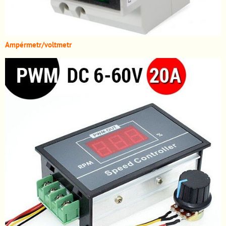
A
mpérmetr/voltmetr