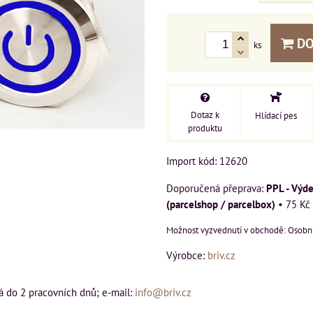
DO
ks
Dotaz k
Hlídací pes
produktu
Import kód: 12620
PPL - Výde
(parcelshop / parcelbox)
•
75 Kč
Osobní
Výrobce:
briv.cz
á do 2 pracovních dnů; e-mail:
info@briv.cz