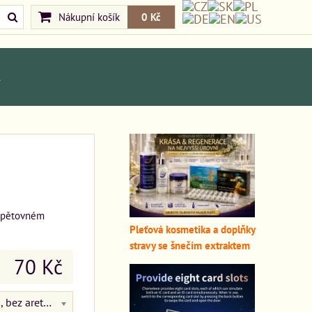
Nákupní košík
0 Kč
A
 opětovném
Pleťová kosmetika a doplňky
stravy se šnečím extraktem
70 Kč
modrá I-O, bez aretace