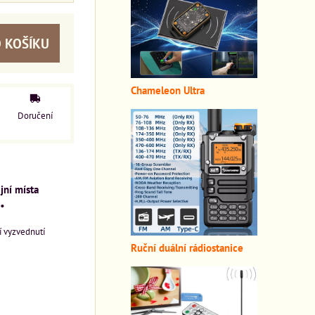
 KOŠÍKU
Chameleon Ultra
Doručení
jní místa
•
 vyzvednutí
Ruční duální rádiostanice