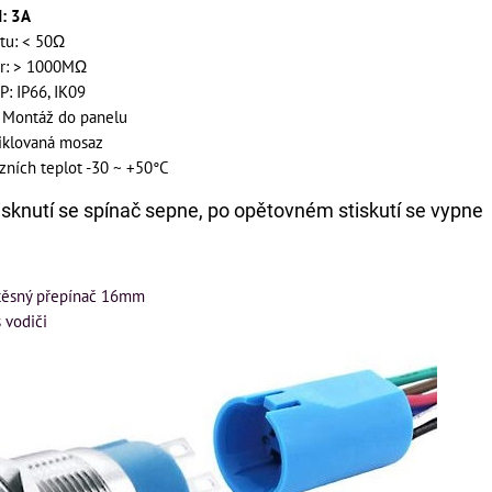
d: 3A
tu: < 50Ω
or: > 1000MΩ
P: IP66, IK09
 Montáž do panelu
niklovaná mosaz
zních teplot -30 ~ +50°C
tisknutí se spínač sepne, po opětovném stiskutí se vypne
těsný přepínač 16mm
 vodiči