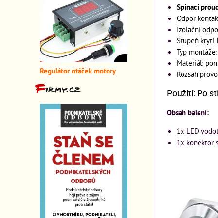
Spínací prou
Odpor kontak
Izolační odp
Stupeň krytí I
Typ montáže:
Materiál: po
Regulátor otáček motory
Rozsah provo
Použití: Po s
Obsah balení:
1x LED vodo
1x konektor s