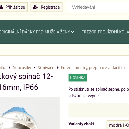
Přihlásit se
Registrace
ORIGINÁLNÍ DÁRKY PRO MUŽE A ŽENY
TREZOR PRO JÍZDNÍ KOL
nika
Součástky
Stmívače
Potenciometry, přepínače a tlačítka
tkový spínač 12-
NOVINKA
 16mm, IP66
Po stisknutí se spínač sepne, po
stiskutí se vypne
Varianty zboží