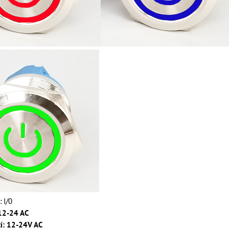
: I/0
12-24 AC
tí: 12-24V AC