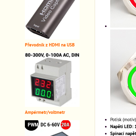
Převodník z HDMI n
a USB
A
mpérmetr/voltmetr
Potisk (motiv)
Napětí LED: 
Spínací napě