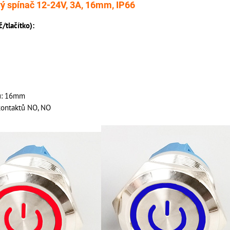
vý spínač 12-24V, 3A, 16mm, IP66
/tlačítko):
u: 16mm
kontaktů NO, NO