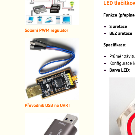
LED tlačítko
Funkce (přepínač
S aretace
Solární PWM regulátor
BEZ aretace
Specifikace:
Průměr závit
Konfigurace 
Barva LED:
Převodník USB na UART