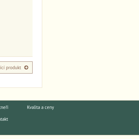
ící produkt
tneři
Kvalita a ceny
takt