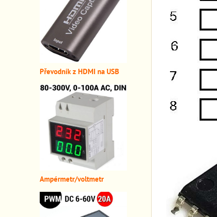
Převodník z HDMI n
a USB
A
mpérmetr/voltmetr