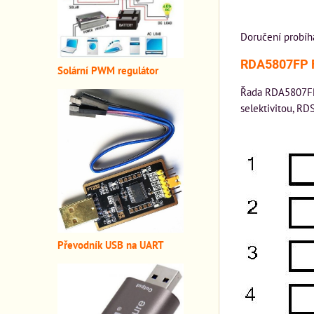
Doručení probíh
RDA5807FP F
Solární PWM regulátor
Řada RDA5807FP 
selektivitou, R
Převodník USB na UART