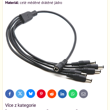
Materiál:
celé měděné drátěné jádro
Bluesky
Twitter
Facebook
Pinterest
Reddit
LinkedIn
WhatsApp
E-
mail
Více z kategorie