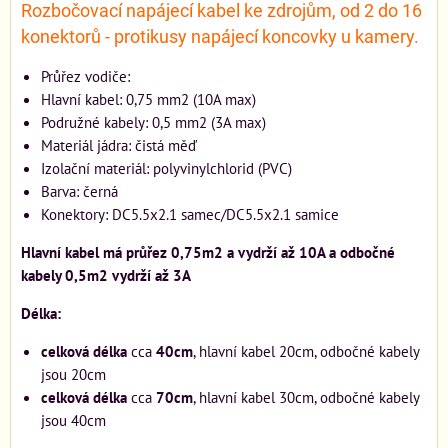
Rozbočovací napájecí kabel ke zdrojům, od 2 do 16
konektorů - protikusy napájecí koncovky u kamery.
Průřez vodiče:
Hlavní kabel: 0,75 mm2 (10A max)
Podružné kabely: 0,5 mm2 (3A max)
Materiál jádra: čistá měď
Izolační materiál: polyvinylchlorid (PVC)
Barva: černá
Konektory: DC5.5x2.1 samec/DC5.5x2.1 samice
Hlavní kabel má průřez 0,75m2 a vydrží až 10A a odbočné
kabely 0,5m2 vydrží až 3A
Délka:
celková délka
cca
40cm
, hlavní kabel 20cm, odbočné kabely
jsou 20cm
celková délka
cca
70cm
, hlavní kabel 30cm, odbočné kabely
jsou 40cm