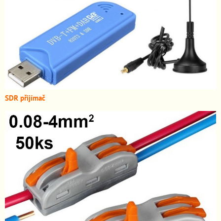
SDR přijímač