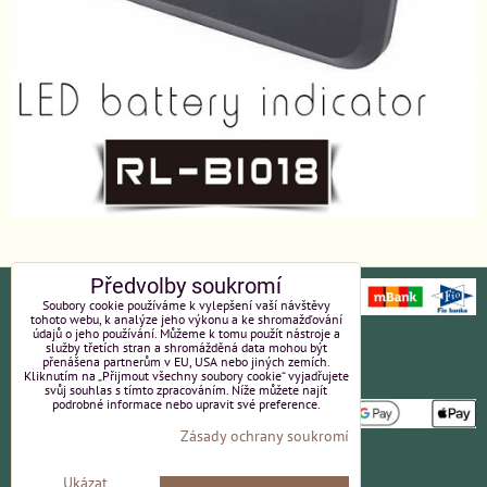
Předvolby soukromí
Soubory cookie používáme k vylepšení vaší návštěvy
tohoto webu, k analýze jeho výkonu a ke shromažďování
údajů o jeho používání. Můžeme k tomu použít nástroje a
Ochrana osobních údajů
Platební údaje
služby třetích stran a shromážděná data mohou být
přenášena partnerům v EU, USA nebo jiných zemích.
Kliknutím na „Přijmout všechny soubory cookie“ vyjadřujete
Obchodní podmínky
Reklamace
svůj souhlas s tímto zpracováním. Níže můžete najít
podrobné informace nebo upravit své preference.
Zásady ochrany soukromí
Partneři
Kvalita a ceny
Ukázat