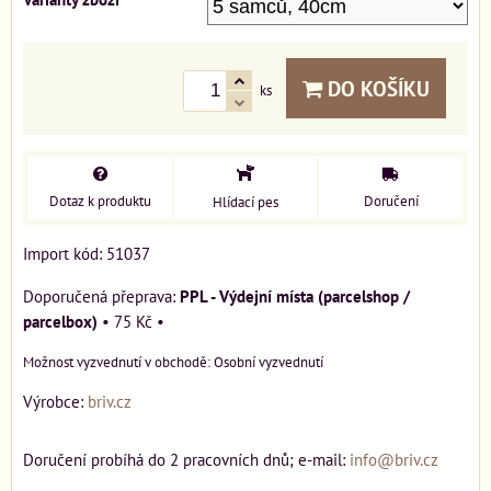
DO KOŠÍKU
ks
Dotaz k produktu
Doručení
Hlídací pes
Import kód: 51037
PPL - Výdejní místa (parcelshop /
parcelbox)
•
75 Kč
•
Osobní vyzvednutí
Výrobce:
briv.cz
Doručení probíhá do 2 pracovních dnů; e-mail:
info@briv.cz