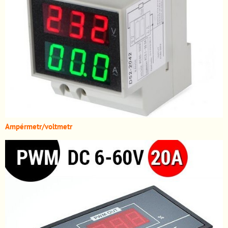
A
mpérmetr/voltmetr