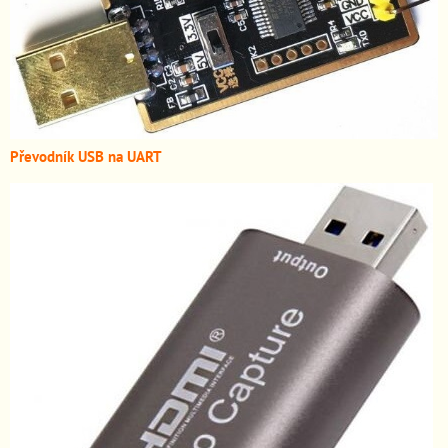
Převodník USB na UART