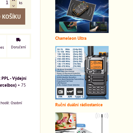
ks
 KOŠÍKU
Chameleon Ultra
Doručení
pes
PPL - Výdejní
arcelbox)
•
75
Osobní
Ruční duální rádiostanice