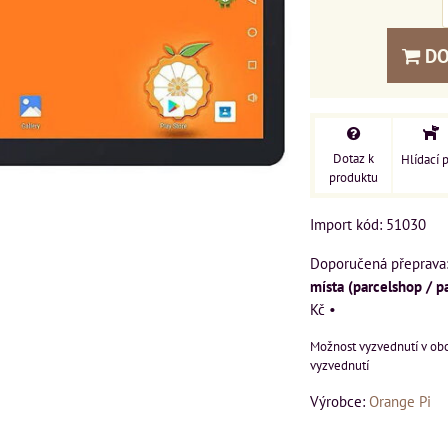
DO
Dotaz k
Hlídací 
produktu
Import kód: 51030
místa (parcelshop / p
Kč
•
vyzvednutí
Výrobce:
Orange Pi