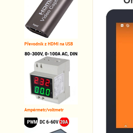
Převodník z HDMI n
a USB
A
mpérmetr/voltmetr