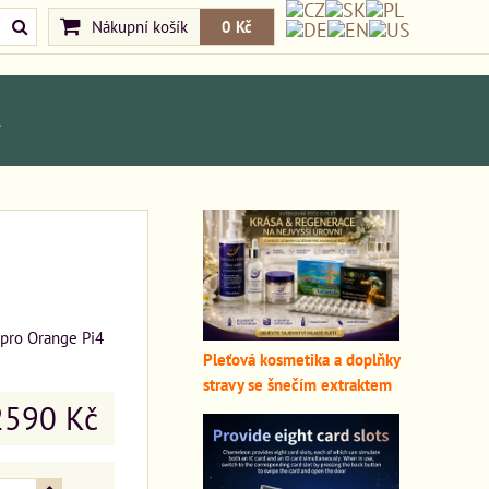
Nákupní košík
0 Kč
A
 pro Orange Pi4
Pleťová kosmetika a doplňky
stravy se šnečím extraktem
2590 Kč