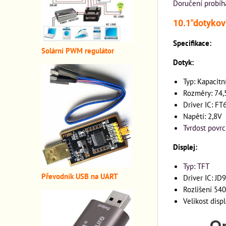
Doručení probíh
10.1"dotykov
Specifikace:
Solární PWM regulátor
Dotyk:
Typ: Kapacitn
Rozměry: 74,
Driver IC: F
Napětí: 2,8V
Tvrdost povr
Displej:
Typ: TFT
Převodník USB na UART
Driver IC: JD
Rozlišení 54
Velikost disp