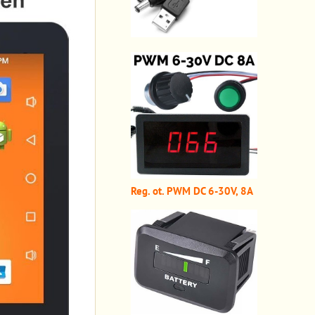
Reg. ot. PWM DC 6-30V, 8A