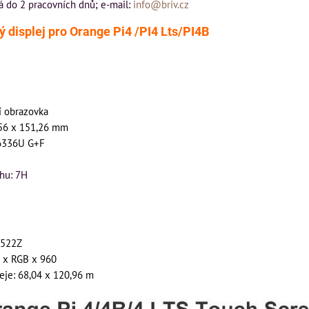
á do 2 pracovních dnů; e-mail:
info@briv.cz
ý displej pro Orange Pi4 /PI4 Lts/PI4B
í obrazovka
56 x 151,26 mm
T6336U G+F
chu: 7H
9522Z
0 x RGB x 960
leje: 68,04 x 120,96 m