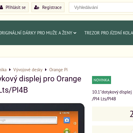
Přihlásit se
Registrace
ORIGINÁLNÍ DÁRKY PRO MUŽE A ŽENY
TREZOR PRO JÍZDNÍ KOL
nika
Vývojové desky
Orange Pi
ykový displej pro Orange
NOVINKA
 Lts/PI4B
10.1"dotykový displej
/PI4 Lts/PI4B