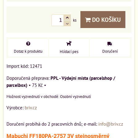
DO KOŠÍKU
ks
Dotaz k produktu
Doručení
Hlídací pes
Import kód: 12471
PPL - Výdejní místa (parcelshop /
parcelbox)
•
75 Kč
•
Osobní vyzvednutí
Výrobce:
briv.cz
Doručení probíhá do 2 pracovních dnů; e-mail:
info@briv.cz
Mabuchi FF180PA-2757 3V stejnosměrný