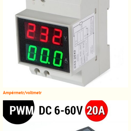
A
mpérmetr/voltmetr