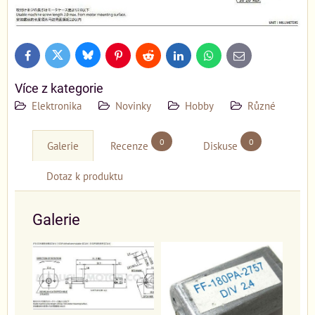
Bluesky
Twitter
Facebook
Pinterest
Reddit
LinkedIn
WhatsApp
E-
mail
Více z kategorie
Elektronika
Novinky
Hobby
Různé
0
0
Galerie
Recenze
Diskuse
Dotaz k produktu
Galerie