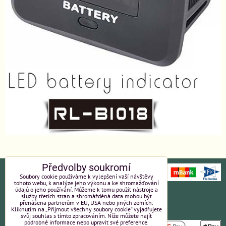
Předvolby soukromí
Soubory cookie používáme k vylepšení vaší návštěvy
tohoto webu, k analýze jeho výkonu a ke shromažďování
údajů o jeho používání. Můžeme k tomu použít nástroje a
Ochrana osobních údajů
Platební údaje
služby třetích stran a shromážděná data mohou být
přenášena partnerům v EU, USA nebo jiných zemích.
Kliknutím na „Přijmout všechny soubory cookie“ vyjadřujete
Obchodní podmínky
Reklamace
svůj souhlas s tímto zpracováním. Níže můžete najít
podrobné informace nebo upravit své preference.