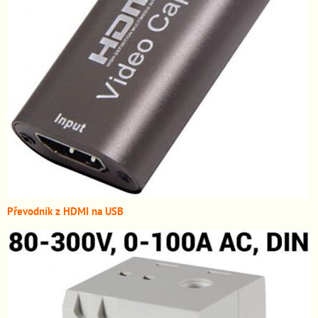
Převodník z HDMI n
a USB