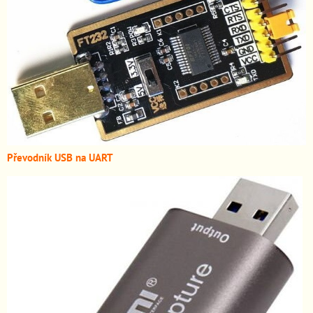
Převodník USB na UART