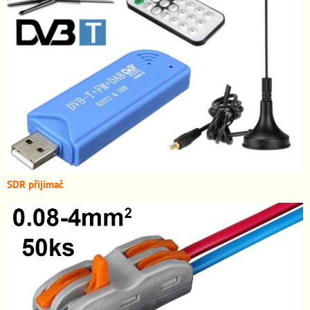
SDR přijímač