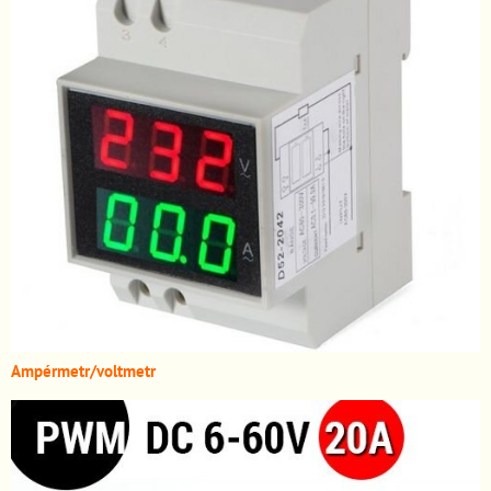
A
mpérmetr/voltmetr