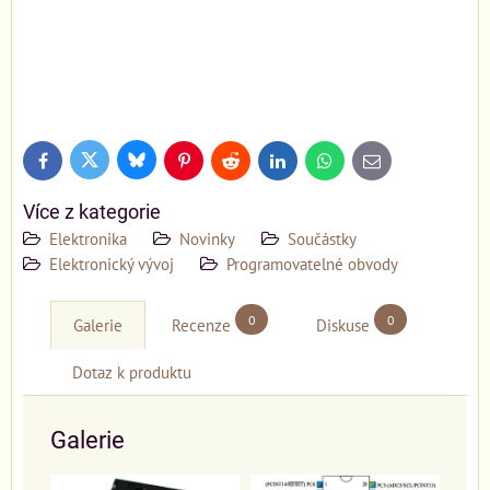
Bluesky
Twitter
Facebook
Pinterest
Reddit
LinkedIn
WhatsApp
E-
mail
Více z kategorie
Elektronika
Novinky
Součástky
Elektronický vývoj
Programovatelné obvody
0
0
Galerie
Recenze
Diskuse
Dotaz k produktu
Galerie