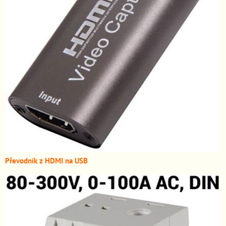
Převodník z HDMI n
a USB