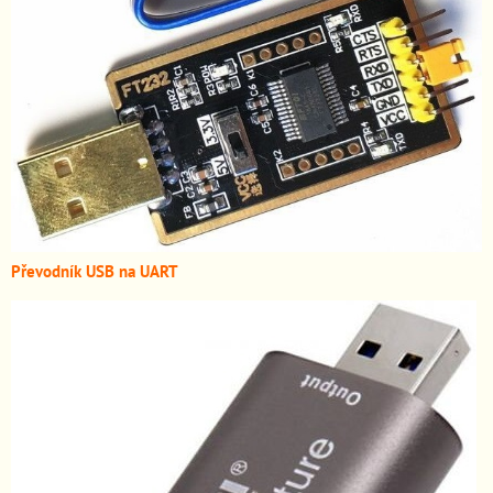
Převodník USB na UART