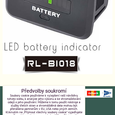
Předvolby soukromí
Soubory cookie používáme k vylepšení vaší návštěvy
tohoto webu, k analýze jeho výkonu a ke shromažďování
údajů o jeho používání. Můžeme k tomu použít nástroje a
Ochrana osobních údajů
Platební údaje
služby třetích stran a shromážděná data mohou být
přenášena partnerům v EU, USA nebo jiných zemích.
Kliknutím na „Přijmout všechny soubory cookie“ vyjadřujete
Obchodní podmínky
Reklamace