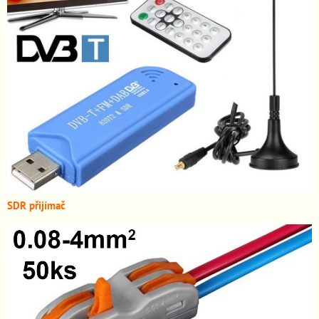
SDR přijímač