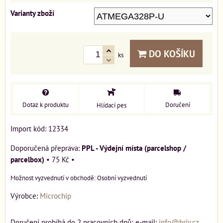
Varianty zboží
DO KOŠÍKU
ks
Dotaz k produktu
Doručení
Hlídací pes
Import kód: 12334
PPL - Výdejní místa (parcelshop /
parcelbox)
•
75 Kč
•
Osobní vyzvednutí
Výrobce:
Microchip
Doručení probíhá do 2 pracovních dnů; e-mail:
info@briv.cz