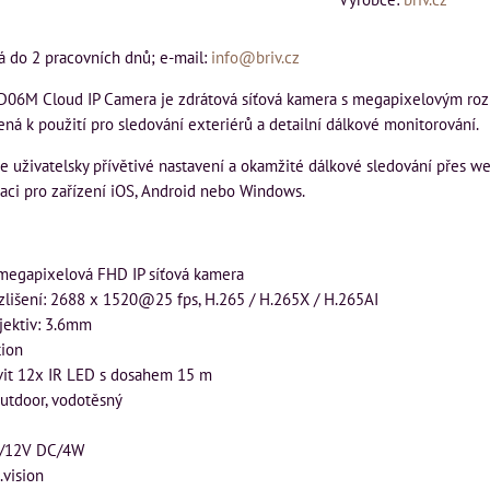
á do 2 pracovních dnů; e-mail:
info@briv.cz
D06M Cloud IP Camera je zdrátová síťová kamera s megapixelovým roz
ná k použití pro sledování exteriérů a detailní dálkové monitorování.
 uživatelsky přívětivé nastavení a okamžité dálkové sledování přes w
aci pro zařízení iOS, Android nebo Windows.
megapixelová FHD IP síťová kamera
zlišení: 2688 x 1520@25 fps, H.265 / H.265X / H.265AI
jektiv: 3.6mm
tion
svit 12x IR LED s dosahem 15 m
outdoor, vodotěsný
E/12V DC/4W
.vision