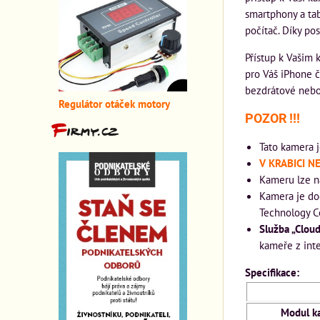
smartphony a tab
počítač. Díky p
Přístup k Vašim 
pro Váš iPhone č
bezdrátové nebo
Regulátor otáček motory
POZOR !!!
Tato kamera j
V KRABICI N
Kameru lze 
Kamera je do
Technology Co
Služba „Clou
kameře z inte
Specifikace:
Modul k