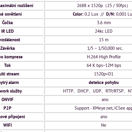
aximální rozlišení
2688 x 1520p（25 / 30fps）
é osvětlení
Color:
0.2 Lux
//
D/N:
0.001 L
Čočka
3.6 mm
IR LED
24kc LED
 vzdálenost
15 m
Závěrka
1/5 ~ 1/50,000 sec.
eo komprese
H.264 High Profile
Tok
64 K bps~12M bps
lti stream
1520p+D1
ytrý alarm
detekce pohybu
work služby
HTTP、DHCP、UDP、RTP/RTSP、N
ONVIF
ano
P2P
Support - XMeye.net, iCSee a
ové připojení
ano
WIFI
Ne