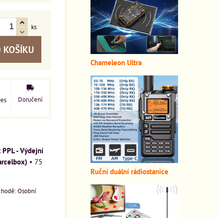
ks
 KOŠÍKU
Chameleon Ultra
Doručení
pes
PPL - Výdejní
arcelbox)
•
75
Ruční duální rádiostanice
Osobní