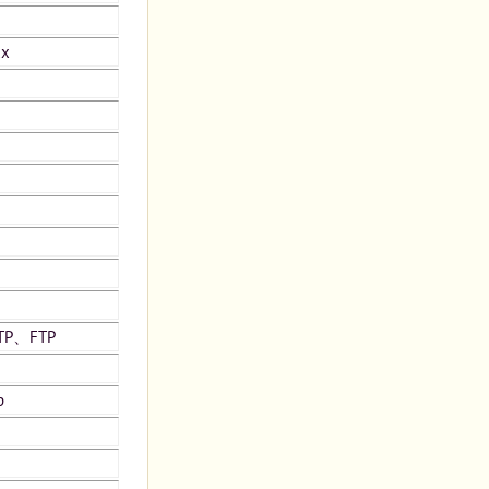
ux
TP、FTP
pp