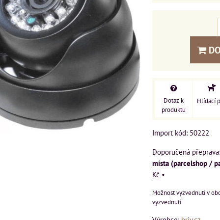
DO
Dotaz k
Hlídací 
produktu
Import kód: 50222
místa (parcelshop / p
Kč
•
vyzvednutí
Výrobce:
briv.cz