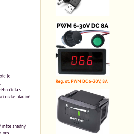
kde je
Reg. ot. PWM DC 6-30V, 8A
,
ého čidla s
ři nízké hladině
2P máte snadný
e pro