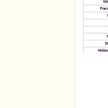
Úlo
Praco
St
Veliko