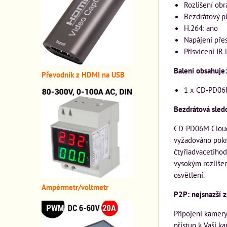
Rozlišení obr
Bezdrátový p
H.264: ano
Napájení přes
Přisvícení IR
Balení obsahuje:
Převodník z HDMI n
a USB
1 x CD-PD06
Bezdrátová sled
CD-PD06M Cloud 
vyžadováno pokry
čtyřiadvacetiho
vysokým rozlišen
osvětlení.
A
mpérmetr/voltmetr
P2P: nejsnazší 
Připojení kamery
přístup k Vaší k