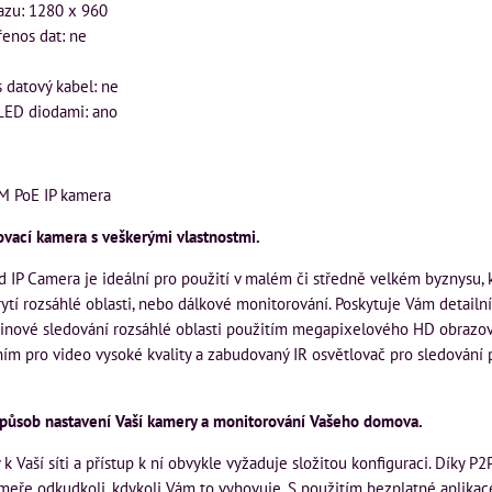
azu: 1280 x 960
řenos dat: ne
 datový kabel: ne
 LED diodami: ano
M PoE IP kamera
ovací kamera s veškerými vlastnostmi.
IP Camera je ideální pro použití v malém či středně velkém byznysu, 
tí rozsáhlé oblasti, nebo dálkové monitorování. Poskytuje Vám detailní
dinové sledování rozsáhlé oblasti použitím megapixelového HD obrazov
ím pro video vysoké kvality a zabudovaný IR osvětlovač pro sledování p
způsob nastavení Vaší kamery a monitorování Vašeho domova.
 k Vaší síti a přístup k ní obvykle vyžaduje složitou konfiguraci. Díky P
ameře odkudkoli, kdykoli Vám to vyhovuje. S použitím bezplatné aplikac