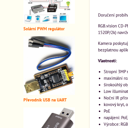
Doručení probíh
RGB.vision CD-P
Solární PWM regulátor
1520P/2k) navrže
Kamera poskytuje
bezplatnou aplik
Vlastnosti:
Stropní 3MP 
maximální ro
širokoúhlý ob
Low illumina
Noční IR pří
Převodník USB na UART
kovový kryt, 
PoE
napájení: Po
Výrobce: RGB