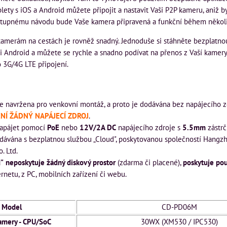
lety s iOS a Android můžete připojit a nastavit Vaši P2P kameru, aniž b
ostupnému návodu bude Vaše kamera připravená a funkční během několi
kamerám na cestách je rovněž snadný. Jednoduše si stáhněte bezplatnou
i Android a můžete se rychle a snadno podívat na přenos z Vaší kamery 
 3G/4G LTE připojení.
e navržena pro venkovní montáž, a proto je dodávána bez napájecího z
ENÍ ŽÁDNÝ NAPÁJECÍ ZDROJ
.
napájet pomocí
PoE
nebo
12V/2A DC
napájecího zdroje s
5.5mm
zástrč
dávána s bezplatnou službou „Cloud", poskytovanou společností Hang
. Ltd.
d"
neposkytuje žádný diskový prostor
(zdarma či placené),
poskytuje po
rnetu, z PC, mobilních zařízení či webu.
Model
CD-PD06M
amery - CPU/SoC
30WX (XM530 / IPC530)