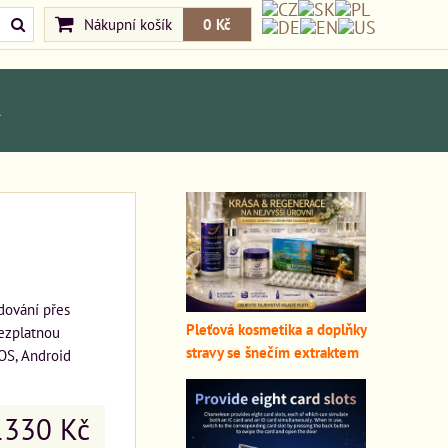
Nákupní košík
0 Kč
A
dování přes
Pleťová kosmetika a doplňky
ezplatnou
stravy se šnečím extraktem
iOS, Android
1330 Kč