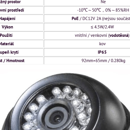
žný prostor
Ne
vní prostředí
-10℃～50℃，0%～85%RH
Napájení
PoE
/ DC12V 2A (nejsou součást
Výkon
≤ 4.5W/2.4W
Použití
vnitřní / venkovní (
vodotěsná
Materiál
kov
upeň krytí
IP65
st / Hmotnost
92mm×65mm / 0.280kg