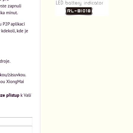
yste zapnuli
ka minut.
 P2P aplikaci
kdekoli, kde je
droje.
kou/zásuvkou.
zhou XiongMai
uze
přístup
k Vaší