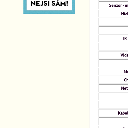
Senzor - m
Nízk
IR
Vid
Mu
Ch
Net
Kabel