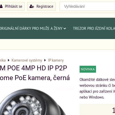
Přihlásit se
Registrace
ORIGINÁLNÍ DÁRKY PRO MUŽE A ŽENY
TREZOR PRO JÍZDNÍ KOL
nika
Kamerové systémy
IP kamery
M POE 4MP HD IP P2P
NOVINKA
ome PoE kamera, černá
Okamžité dálkové sle
webovou stránku či b
aplikaci pro zařízení 
nebo Windows.