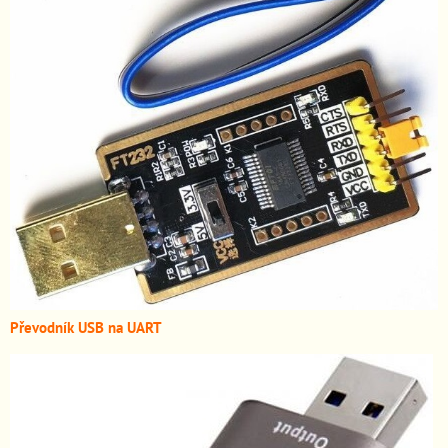
Převodník USB na UART