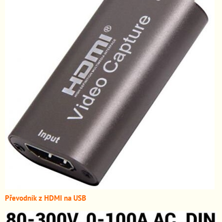
Převodník z HDMI n
a USB