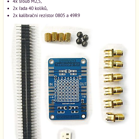
4x šroub M2,5,
2x řada 40 kolíků,
2x kalibrační rezistor 0805 a 49R9