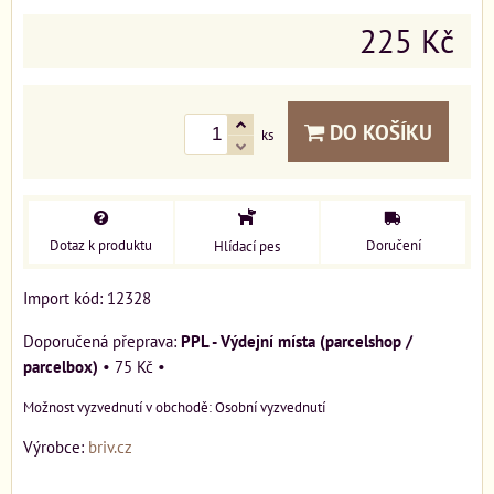
225 Kč
DO KOŠÍKU
ks
Dotaz k produktu
Doručení
Hlídací pes
Import kód: 12328
PPL - Výdejní místa (parcelshop /
parcelbox)
•
75 Kč
•
Osobní vyzvednutí
Výrobce:
briv.cz