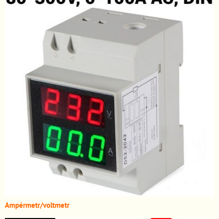
A
mpérmetr/voltmetr