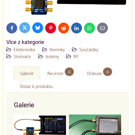
Bluesky
Twitter
Facebook
Pinterest
Reddit
LinkedIn
WhatsApp
E-
mail
Více z kategorie
Elektronika
Novinky
Součástky
Stmívače
Antény
RF
0
0
Galerie
Recenze
Diskuse
Dotaz k produktu
Galerie