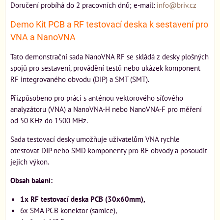
Doručení probíhá do 2 pracovních dnů; e-mail:
info@briv.cz
Demo Kit PCB a RF testovací deska k sestavení pro
VNA a NanoVNA
Tato demonstrační sada NanoVNA RF se skládá z desky plošných
spojů pro sestavení, provádění testů nebo ukázek komponent
RF integrovaného obvodu (DIP) a SMT (SMT).
Přizpůsobeno pro práci s anténou vektorového síťového
analyzátoru (VNA) a NanoVNA-H nebo NanoVNA-F pro měření
od 50 KHz do 1500 MHz.
Sada testovací desky umožňuje uživatelům VNA rychle
otestovat DIP nebo SMD komponenty pro RF obvody a posoudit
jejich výkon.
Obsah balení:
1x RF testovací deska PCB (30x60mm),
6x SMA PCB konektor (samice),