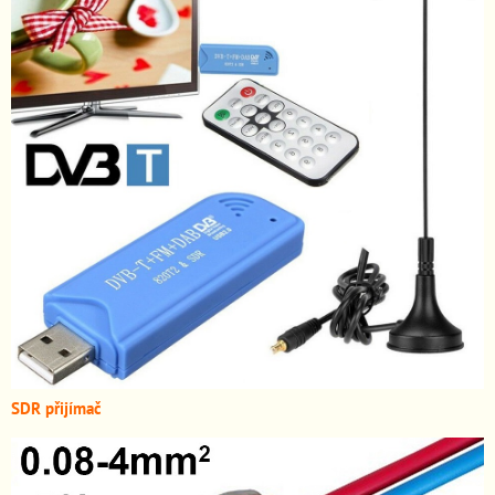
SDR přijímač