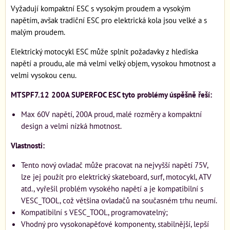
Vyžadují kompaktní ESC s vysokým proudem a vysokým
napětím, avšak tradiční ESC pro elektrická kola jsou velké a s
malým proudem.
Elektrický motocykl ESC může splnit požadavky z hlediska
napětí a proudu, ale má velmi velký objem, vysokou hmotnost a
velmi vysokou cenu.
MTSPF7.12 200A SUPERFOC ESC tyto problémy úspěšně řeší:
Max 60V napětí, 200A proud, malé rozměry a kompaktní
design a velmi nízká hmotnost.
Vlastnosti:
Tento nový ovladač může pracovat na nejvyšší napětí 75V,
lze jej použít pro elektrický skateboard, surf, motocykl, ATV
atd., vyřešil problém vysokého napětí a je kompatibilní s
VESC_TOOL, což většina ovladačů na současném trhu neumí.
Kompatibilní s VESC_TOOL, programovatelný;
Vhodný pro vysokonapěťové komponenty, stabilnější, lepší