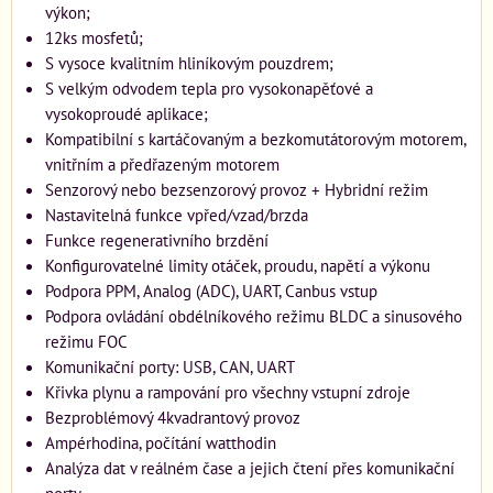
výkon;
12ks mosfetů;
S vysoce kvalitním hliníkovým pouzdrem;
S velkým odvodem tepla pro vysokonapěťové a
vysokoproudé aplikace;
Kompatibilní s kartáčovaným a bezkomutátorovým motorem,
vnitřním a předřazeným motorem
Senzorový nebo bezsenzorový provoz + Hybridní režim
Nastavitelná funkce vpřed/vzad/brzda
Funkce regenerativního brzdění
Konfigurovatelné limity otáček, proudu, napětí a výkonu
Podpora PPM, Analog (ADC), UART, Canbus vstup
Podpora ovládání obdélníkového režimu BLDC a sinusového
režimu FOC
Komunikační porty: USB, CAN, UART
Křivka plynu a rampování pro všechny vstupní zdroje
Bezproblémový 4kvadrantový provoz
Ampérhodina, počítání watthodin
Analýza dat v reálném čase a jejich čtení přes komunikační
porty