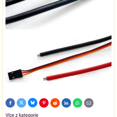
Bluesky
Twitter
Facebook
Pinterest
Reddit
LinkedIn
WhatsApp
E-
mail
Více z kategorie