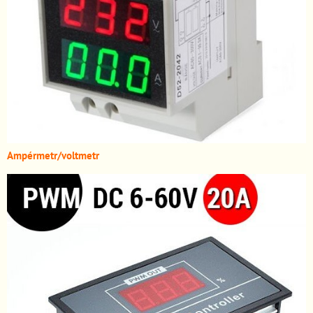
A
mpérmetr/voltmetr