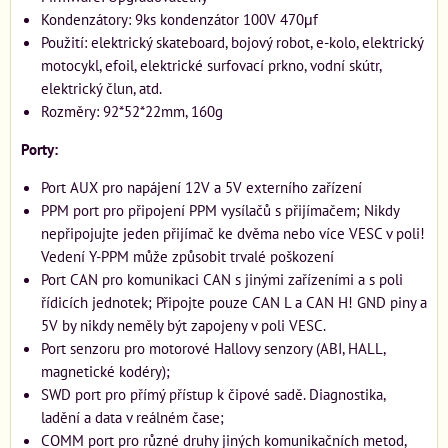
Kondenzátory: 9ks kondenzátor 100V 470μf
Použití: elektrický skateboard, bojový robot, e-kolo, elektrický
motocykl, efoil, elektrické surfovací prkno, vodní skútr,
elektrický člun, atd.
Rozměry: 92*52*22mm, 160g
Porty:
Port AUX pro napájení 12V a 5V externího zařízení
PPM port pro připojení PPM vysílačů s přijímačem; Nikdy
nepřipojujte jeden přijímač ke dvěma nebo více VESC v poli!
Vedení Y-PPM může způsobit trvalé poškození
Port CAN pro komunikaci CAN s jinými zařízeními a s poli
řídicích jednotek; Připojte pouze CAN L a CAN H! GND piny a
5V by nikdy neměly být zapojeny v poli VESC.
Port senzoru pro motorové Hallovy senzory (ABI, HALL,
magnetické kodéry);
SWD port pro přímý přístup k čipové sadě. Diagnostika,
ladění a data v reálném čase;
COMM port pro různé druhy jiných komunikačních metod,