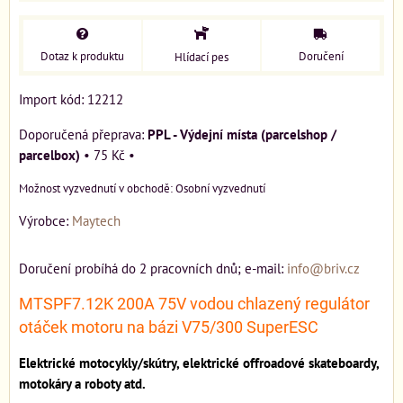
Dotaz k produktu
Doručení
Hlídací pes
Import kód: 12212
PPL - Výdejní místa (parcelshop /
parcelbox)
•
75 Kč
•
Osobní vyzvednutí
Výrobce:
Maytech
Doručení probíhá do 2 pracovních dnů; e-mail:
info@briv.cz
MTSPF7.12K 200A 75V vodou chlazený regulátor
otáček motoru na bázi V75/300 SuperESC
Elektrické motocykly/skútry, elektrické offroadové skateboardy,
motokáry a roboty atd.