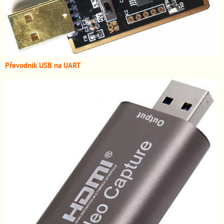
Převodník USB na UART