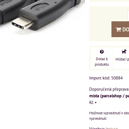
DO
Dotaz k
Hlídací 
produktu
Import kód: 50884
místa (parcelshop / p
Kč
•
vyzvednutí
Výrobce:
briv.cz