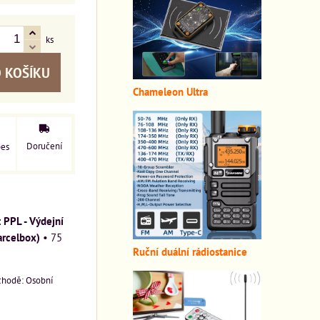
ks
 KOŠÍKU
Chameleon Ultra
Doručení
pes
PPL - Výdejní
arcelbox)
•
75
Ruční duální rádiostanice
Osobní