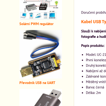
Doručení probíh
Kabel USB Ty
Solární PWM regulátor
Slouží k nabíjen
fotografie a hud
Popis produktu:
Model: UC-2
První konekto
Druhý konekt
Nabíjení až 
Zalévané kone
Měděný vnitř
Převodník USB na UART
Barva: černá
Délka: 2m