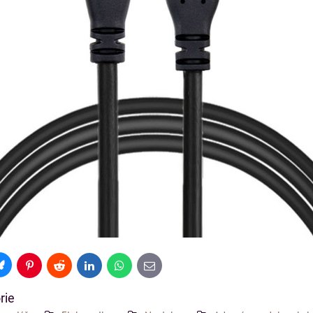
Bluesky
Pinterest
Reddit
LinkedIn
WhatsApp
E-
mail
rie