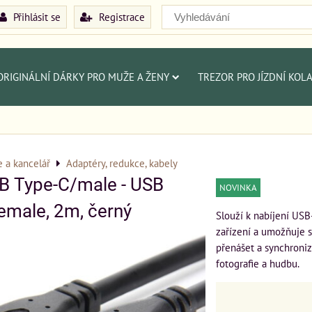
Přihlásit se
Registrace
ORIGINÁLNÍ DÁRKY PRO MUŽE A ŽENY
TREZOR PRO JÍZDNÍ KOL
e a kancelář
Adaptéry, redukce, kabely
B Type-C/male - USB
NOVINKA
emale, 2m, černý
Slouží k nabíjení USB
zařízení a umožňuje 
přenášet a synchroniz
fotografie a hudbu.