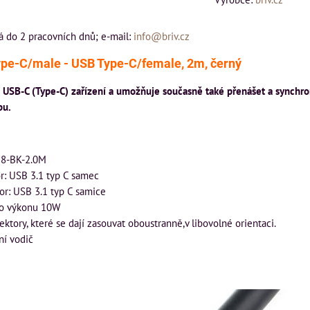
á do 2 pracovních dnů; e-mail:
info@briv.cz
pe-C/male - USB Type-C/female, 2m, černý
í USB-C (Type-C) zařízení a umožňuje současně také přenášet a synchro
bu.
18-BK-2.0M
r: USB 3.1 typ C samec
or: USB 3.1 typ C samice
do výkonu 10W
ktory, které se dají zasouvat oboustranně,v libovolné orientaci.
ní vodič