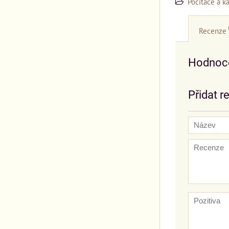
Počítače a k
Recenze
Hodnoce
Přidat r