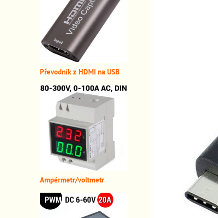
Převodník z HDMI n
a USB
A
mpérmetr/voltmetr