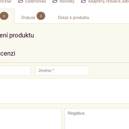
ancelář
Elektronika
Novinky
Adaptéry, redukce, kab
0
0
Diskuse
Dotaz k produktu
ní produktu
ecenzi