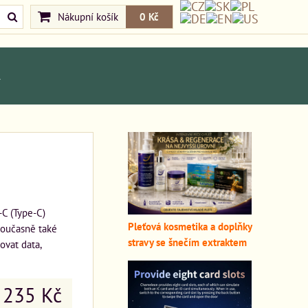
Nákupní košík
0 Kč
A
-C (Type-C)
Pleťová kosmetika a doplňky
současně také
stravy se šnečím extraktem
ovat data,
235 Kč