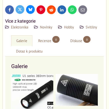
Bluesky
Twitter
Facebook
Pinterest
Reddit
LinkedIn
WhatsApp
E-
mail
Více z kategorie
Elektronika
Novinky
Hobby
Svítilny
0
0
Galerie
Recenze
Diskuse
Dotaz k produktu
Galerie