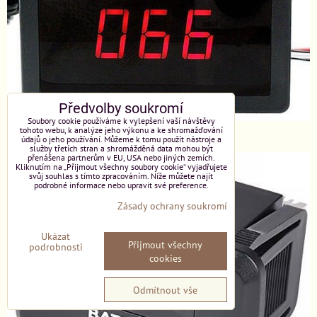
Předvolby soukromí
Soubory cookie používáme k vylepšení vaší návštěvy
tohoto webu, k analýze jeho výkonu a ke shromažďování
Reg. ot. PWM DC 6-30V, 8A
údajů o jeho používání. Můžeme k tomu použít nástroje a
služby třetích stran a shromážděná data mohou být
přenášena partnerům v EU, USA nebo jiných zemích.
Kliknutím na „Přijmout všechny soubory cookie“ vyjadřujete
svůj souhlas s tímto zpracováním. Níže můžete najít
podrobné informace nebo upravit své preference.
Zásady ochrany soukromí
Ukázat
Přijmout všechny
podrobnosti
cookies
Odmítnout vše