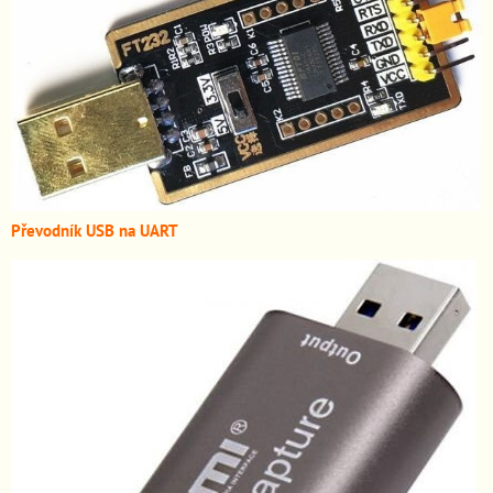
Převodník USB na UART