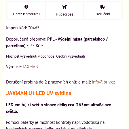
Dotaz k produktu
Doručení
Hlídací pes
Import kód: 30465
PPL - Výdejní místa (parcelshop /
parcelbox)
•
75 Kč
•
Osobní vyzvednutí
Výrobce:
JAXMAN
Doručení probíhá do 2 pracovních dnů; e-mail:
info@briv.cz
JAXMAN U1 LED UV svítilna
LED emitující světlo vlnové délky cca. 365nm ultrafialové
světlo.
Pomocí baterky je možnost kontroly např. vodotisku na
bankovkách, pravosti kolku na lahvi od alkoholu.