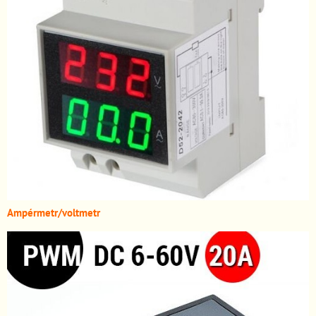
A
mpérmetr/voltmetr