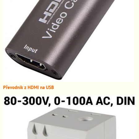
Převodník z HDMI n
a USB