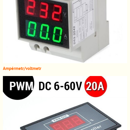
A
mpérmetr/voltmetr