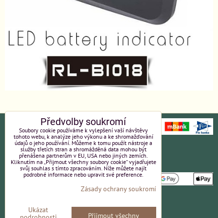
Předvolby soukromí
Soubory cookie používáme k vylepšení vaší návštěvy
tohoto webu, k analýze jeho výkonu a ke shromažďování
údajů o jeho používání. Můžeme k tomu použít nástroje a
Ochrana osobních údajů
Platební údaje
služby třetích stran a shromážděná data mohou být
přenášena partnerům v EU, USA nebo jiných zemích.
Kliknutím na „Přijmout všechny soubory cookie“ vyjadřujete
Obchodní podmínky
Reklamace
svůj souhlas s tímto zpracováním. Níže můžete najít
podrobné informace nebo upravit své preference.
Zásady ochrany soukromí
Partneři
Kvalita a ceny
Ukázat
Přijmout všechny
podrobnosti
Kontakt