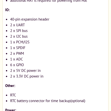
additional HAT is required for powering from PoE
IO:
40-pin expansion header
2 x UART
2 x SPI bus
2 x I2C bus
1 x PCM/I2S
1 x SPDIF
2 x PWM
1 x ADC
6 x GPIO
2 x 5V DC power in
2 x 3.3V DC power in
Other:
RTC
RTC battery connector for time backup(optional)
Power: