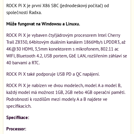
ROCK Pi X je první X86 SBC (jednodeskový počítač) od
společnosti Radxa.
Může fungovat na Windowsu a Linuxu.
ROCK Pi X je vybaven čtyřjádrovým procesorem Intel Cherry
Trail Z8350, 64bitovým duálním kanálem 1866Mb/s LPDDR3, až
4K@30 HDMI, 3,5mm konektorem s mikrofonem, 802.11 ac
WIFI, Bluetooth 4.2, USB portem, GbE LAN, rozšířením záhlaví se
40 barvami a RTC.
ROCK Pi X také podporuje USB PD a QC napájení.
ROCK Pi X je nabízen ve dvou modelech, model A a model B,
každý model má možnost 1GB, 2GB nebo 4GB operační paměti.
Podrobnosti k rozdílům mezi modely A a B najdete ve
specifikacích.
Specifikace:
Processor: