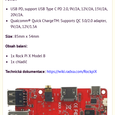
USB PD, support USB Type C PD 2.0, 9V/2A, 12V/2A, 15V/2A,
20V/2A.
Qualcomm® Quick ChargeTM: Supports QC 3.0/2.0 adapter,
9V/2A, 12V/1.5A
Size:
85mm x 54mm
Obsah balení:
1x Rock Pi X Model B
1x chladič
Technická dokumentace:
https://wiki.radxa.com/RockpiX