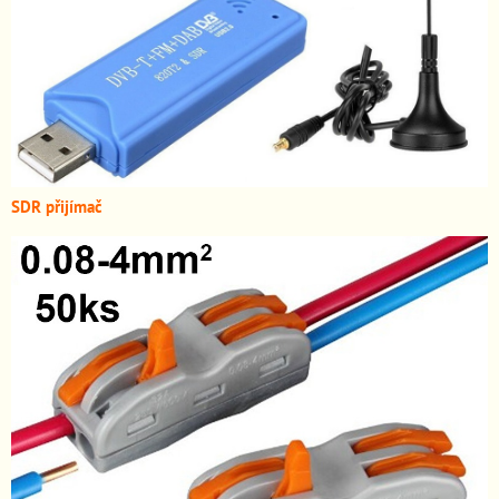
SDR přijímač