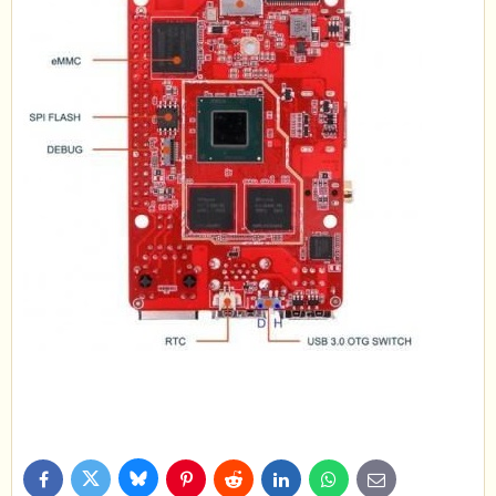
Bluesky
Twitter
Facebook
Pinterest
Reddit
LinkedIn
WhatsApp
E-