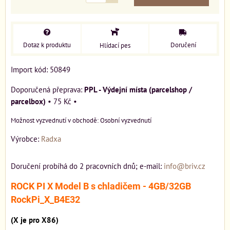
Dotaz k produktu
Doručení
Hlídací pes
Import kód: 50849
PPL - Výdejní místa (parcelshop /
parcelbox)
•
75 Kč
•
Osobní vyzvednutí
Výrobce:
Radxa
Doručení probíhá do 2 pracovních dnů; e-mail:
info@briv.cz
ROCK PI X Model B s chladičem - 4GB/32GB
RockPi_X_B4E32
(X je pro X86)