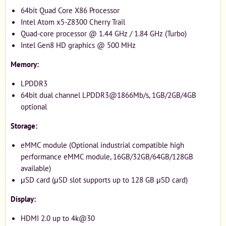
64bit Quad Core X86 Processor
Intel Atom x5-Z8300 Cherry Trail
Quad-core processor @ 1.44 GHz / 1.84 GHz (Turbo)
Intel Gen8 HD graphics @ 500 MHz
Memory:
LPDDR3
64bit dual channel LPDDR3@1866Mb/s, 1GB/2GB/4GB
optional
Storage:
eMMC module (Optional industrial compatible high
performance eMMC module, 16GB/32GB/64GB/128GB
available)
μSD card (μSD slot supports up to 128 GB μSD card)
Display:
HDMI 2.0 up to 4k@30