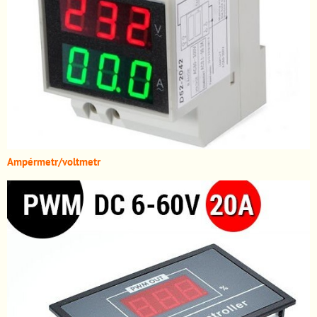
A
mpérmetr/voltmetr