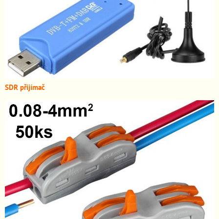
SDR přijímač