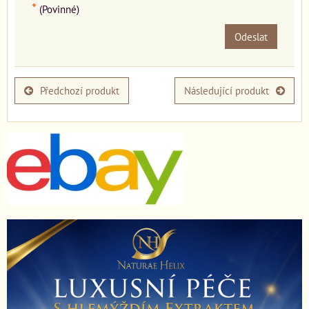
*
(Povinné)
Odeslat
Předchozí produkt
Následující produkt