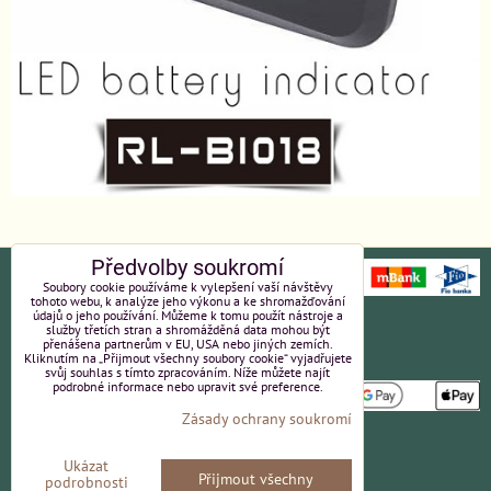
Předvolby soukromí
Soubory cookie používáme k vylepšení vaší návštěvy
tohoto webu, k analýze jeho výkonu a ke shromažďování
údajů o jeho používání. Můžeme k tomu použít nástroje a
Ochrana osobních údajů
Platební údaje
služby třetích stran a shromážděná data mohou být
přenášena partnerům v EU, USA nebo jiných zemích.
Kliknutím na „Přijmout všechny soubory cookie“ vyjadřujete
Obchodní podmínky
Reklamace
svůj souhlas s tímto zpracováním. Níže můžete najít
podrobné informace nebo upravit své preference.
Zásady ochrany soukromí
Partneři
Kvalita a ceny
Ukázat
Přijmout všechny
Kontakt
podrobnosti