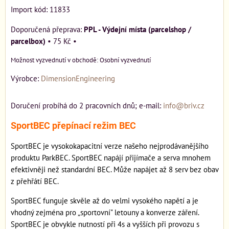
Import kód: 11833
PPL - Výdejní místa (parcelshop /
parcelbox)
•
75 Kč
•
Osobní vyzvednutí
Výrobce:
DimensionEngineering
Doručení probíhá do 2 pracovních dnů; e-mail:
info@briv.cz
SportBEC přepínací režim BEC
SportBEC je vysokokapacitní verze našeho nejprodávanějšího
produktu ParkBEC. SportBEC napájí přijímače a serva mnohem
efektivněji než standardní BEC. Může napájet až 8 serv bez obav
z přehřátí BEC.
SportBEC funguje skvěle až do velmi vysokého napětí a je
vhodný zejména pro „sportovní" letouny a konverze záření.
SportBEC je obvykle nutností při 4s a vyšších při provozu s