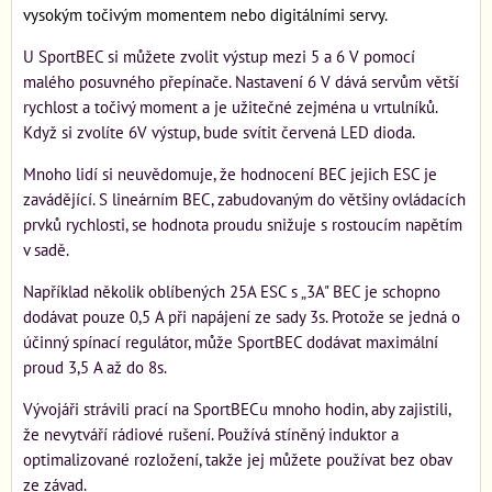
vysokým točivým momentem nebo digitálními servy.
U SportBEC si můžete zvolit výstup mezi 5 a 6 V pomocí
malého posuvného přepínače. Nastavení 6 V dává servům větší
rychlost a točivý moment a je užitečné zejména u vrtulníků.
Když si zvolíte 6V výstup, bude svítit červená LED dioda.
Mnoho lidí si neuvědomuje, že hodnocení BEC jejich ESC je
zavádějící. S lineárním BEC, zabudovaným do většiny ovládacích
prvků rychlosti, se hodnota proudu snižuje s rostoucím napětím
v sadě.
Například několik oblíbených 25A ESC s „3A" BEC je schopno
dodávat pouze 0,5 A při napájení ze sady 3s. Protože se jedná o
účinný spínací regulátor, může SportBEC dodávat maximální
proud 3,5 A až do 8s.
Vývojáři strávili prací na SportBECu mnoho hodin, aby zajistili,
že nevytváří rádiové rušení. Používá stíněný induktor a
optimalizované rozložení, takže jej můžete používat bez obav
ze závad.