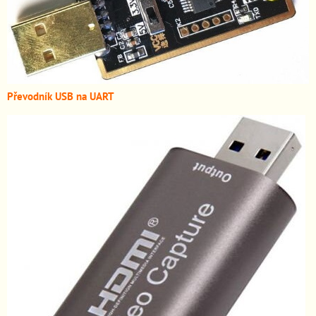
Převodník USB na UART