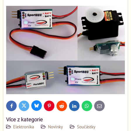
Bluesky
Twitter
Facebook
Pinterest
Reddit
LinkedIn
WhatsApp
E-
mail
Více z kategorie
Elektronika
Novinky
Součástky