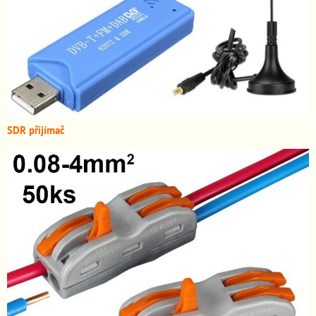
SDR přijímač