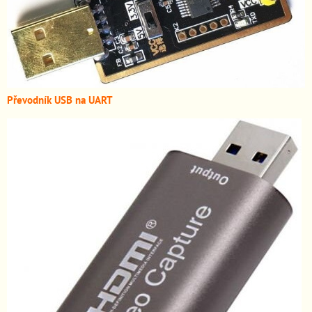
Převodník USB na UART