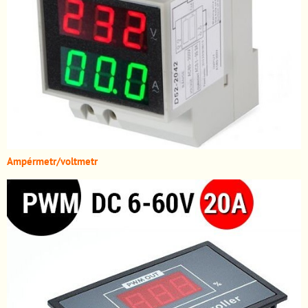
A
mpérmetr/voltmetr