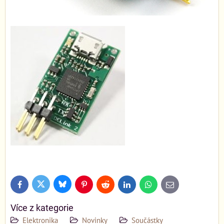
Bluesky
Twitter
Facebook
Pinterest
Reddit
LinkedIn
WhatsApp
E-
mail
Více z kategorie
Elektronika
Novinky
Součástky