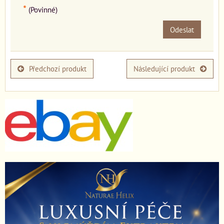
*
(Povinné)
Odeslat
Předchozí produkt
Následující produkt