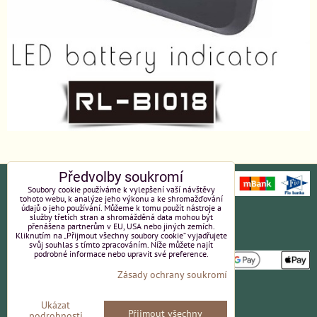
Předvolby soukromí
Soubory cookie používáme k vylepšení vaší návštěvy
tohoto webu, k analýze jeho výkonu a ke shromažďování
údajů o jeho používání. Můžeme k tomu použít nástroje a
Ochrana osobních údajů
Platební údaje
služby třetích stran a shromážděná data mohou být
přenášena partnerům v EU, USA nebo jiných zemích.
Kliknutím na „Přijmout všechny soubory cookie“ vyjadřujete
Obchodní podmínky
Reklamace
svůj souhlas s tímto zpracováním. Níže můžete najít
podrobné informace nebo upravit své preference.
Zásady ochrany soukromí
Partneři
Kvalita a ceny
Ukázat
Přijmout všechny
Kontakt
podrobnosti