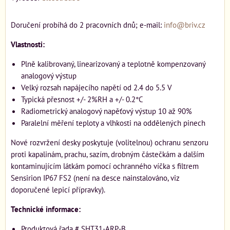
Doručení probíhá do 2 pracovních dnů; e-mail:
info@briv.cz
Vlastnosti:
Plně kalibrovaný, linearizovaný a teplotně kompenzovaný
analogový výstup
Velký rozsah napájecího napětí od 2.4 do 5.5 V
Typická přesnost +/- 2%RH a +/- 0.2°C
Radiometrický analogový napěťový výstup 10 až 90%
Paralelní měření teploty a vlhkosti na oddělených pinech
Nové rozvržení desky poskytuje (volitelnou) ochranu senzoru
proti kapalinám, prachu, sazím, drobným částečkám a dalším
kontaminujícím látkám pomocí ochranného víčka s filtrem
Sensirion IP67 FS2 (není na desce nainstalováno, viz
doporučené lepicí přípravky).
Technické informace:
Produktová řada # SHT31-ARP-B