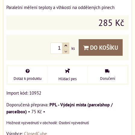
Paralelní měření teploty a vlhkosti na oddělených pinech
285 Kč
DO KOŠÍKU
ks
Dotaz k produktu
Doručení
Hlídací pes
Import kód: 10932
PPL - Výdejní místa (parcelshop /
parcelbox)
•
75 Kč
•
Osobní vyzvednutí
Výrobce:
ClosedCube