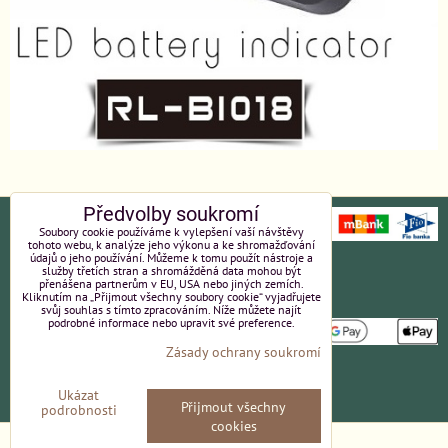
Předvolby soukromí
Soubory cookie používáme k vylepšení vaší návštěvy
tohoto webu, k analýze jeho výkonu a ke shromažďování
údajů o jeho používání. Můžeme k tomu použít nástroje a
Ochrana osobních údajů
Platební údaje
služby třetích stran a shromážděná data mohou být
přenášena partnerům v EU, USA nebo jiných zemích.
Kliknutím na „Přijmout všechny soubory cookie“ vyjadřujete
Obchodní podmínky
Reklamace
svůj souhlas s tímto zpracováním. Níže můžete najít
podrobné informace nebo upravit své preference.
Zásady ochrany soukromí
Partneři
Kvalita a ceny
Ukázat
Přijmout všechny
podrobnosti
Kontakt
cookies
Předvolby soukromí
Zásady ochrany soukromí