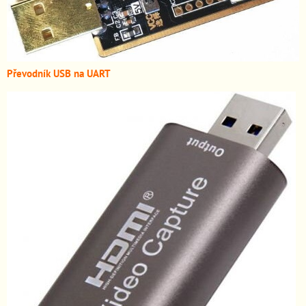
Převodník USB na UART