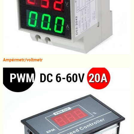
A
mpérmetr/voltmetr