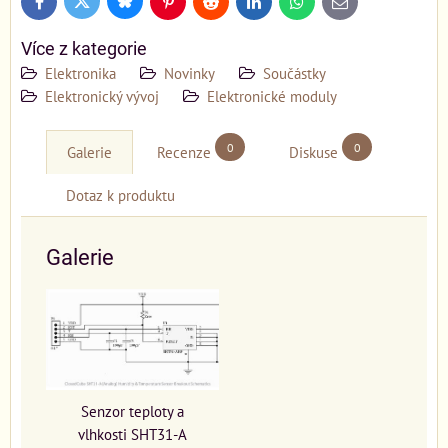
Bluesky
Twitter
Facebook
Pinterest
Reddit
LinkedIn
WhatsApp
E-
mail
Více z kategorie
Elektronika
Novinky
Součástky
Elektronický vývoj
Elektronické moduly
0
0
Galerie
Recenze
Diskuse
Dotaz k produktu
Galerie
Senzor teploty a
vlhkosti SHT31-A