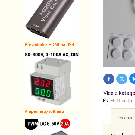
Převodník z HDMI n
a USB
Twitter
Facebook
Více z katego
Elektronika
A
mpérmetr/voltmetr
Recenze