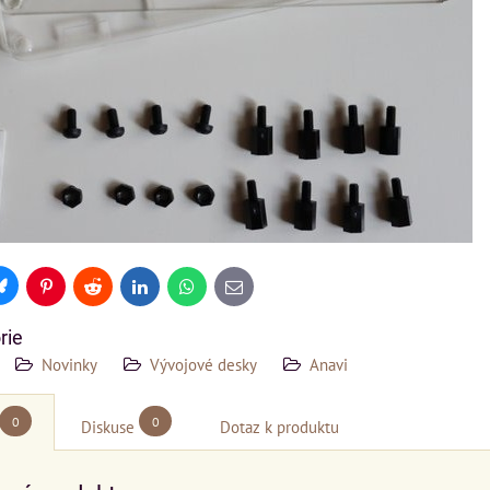
Bluesky
Pinterest
Reddit
LinkedIn
WhatsApp
E-
mail
rie
Novinky
Vývojové desky
Anavi
0
0
Diskuse
Dotaz k produktu