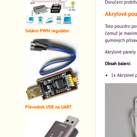
Doručení probíh
Akrylové pou
Toto pouzdro pos
Solární PWM regulátor
čemuž je maximá
gumových přísav
Akrylové panely
Obsah balení:
1x Akrylové 
Převodník USB na UART