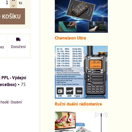
ks
 KOŠÍKU
Chameleon Ultra
Doručení
pes
PPL - Výdejní
arcelbox)
•
75
Osobní
Ruční duální rádiostanice