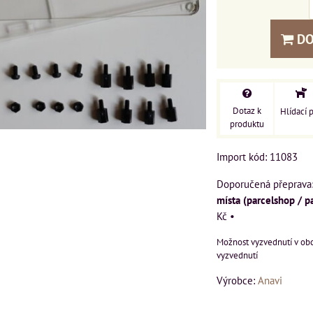
DO
Dotaz k
Hlídací 
produktu
Import kód: 11083
místa (parcelshop / p
Kč
•
vyzvednutí
Výrobce:
Anavi