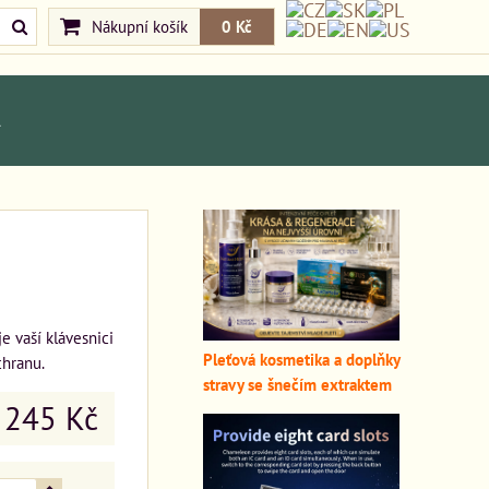
Nákupní košík
0 Kč
A
e vaší klávesnici
Pleťová kosmetika a doplňky
hranu.
stravy se šnečím extraktem
245 Kč