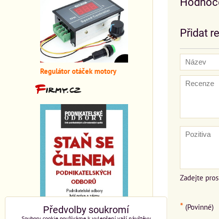
Hodnoce
Přidat r
Regulátor otáček motory
Zadejte pros
*
(Povinné)
Předvolby soukromí
Soubory cookie používáme k vylepšení vaší návštěvy