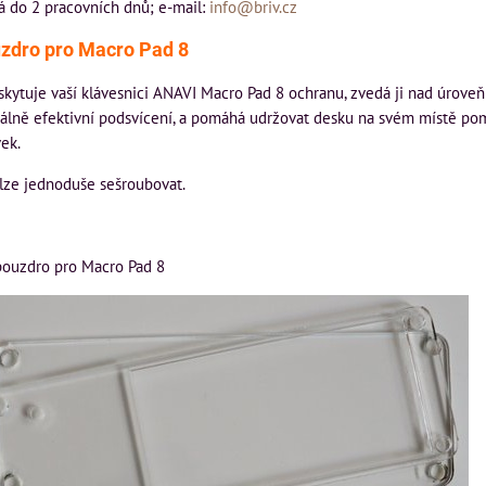
á do 2 pracovních dnů; e-mail:
info@briv.cz
zdro pro Macro Pad 8
kytuje vaší klávesnici ANAVI Macro Pad 8 ochranu, zvedá ji nad úroveň 
lně efektivní podsvícení, a pomáhá udržovat desku na svém místě pom
ek.
 lze jednoduše sešroubovat.
pouzdro pro Macro Pad 8