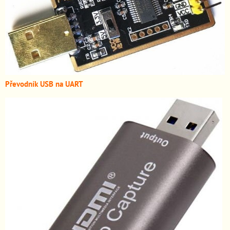
Převodník USB na UART