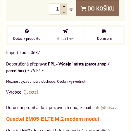
DO KOŠÍKU
ks
Dotaz k produktu
Doručení
Hlídací pes
Import kód: 50687
PPL - Výdejní místa (parcelshop /
parcelbox)
•
75 Kč
•
Osobní vyzvednutí
Výrobce:
Quectel
Doručení probíhá do 2 pracovních dnů; e-mail:
info@briv.cz
Quectel EM05-E LTE M.2 modem modul
Quectel EM05-E je modul LTE kategorie 4, který přejímá