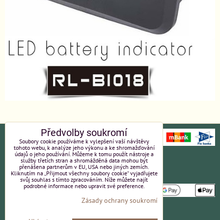
Předvolby soukromí
Soubory cookie používáme k vylepšení vaší návštěvy
tohoto webu, k analýze jeho výkonu a ke shromažďování
údajů o jeho používání. Můžeme k tomu použít nástroje a
Ochrana osobních údajů
Platební údaje
služby třetích stran a shromážděná data mohou být
přenášena partnerům v EU, USA nebo jiných zemích.
Kliknutím na „Přijmout všechny soubory cookie“ vyjadřujete
Obchodní podmínky
Reklamace
svůj souhlas s tímto zpracováním. Níže můžete najít
podrobné informace nebo upravit své preference.
Zásady ochrany soukromí
Partneři
Kvalita a ceny