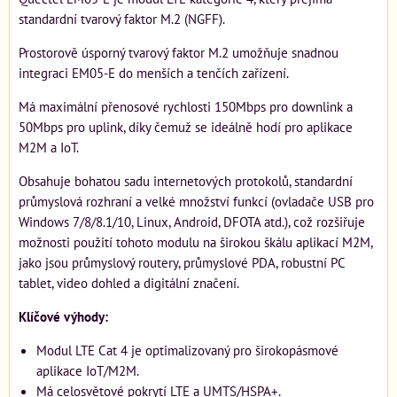
standardní tvarový faktor M.2 (NGFF).
Prostorově úsporný tvarový faktor M.2 umožňuje snadnou
integraci EM05-E do menších a tenčích zařízení.
Má maximální přenosové rychlosti 150Mbps pro downlink a
50Mbps pro uplink, díky čemuž se ideálně hodí pro aplikace
M2M a IoT.
Obsahuje bohatou sadu internetových protokolů, standardní
průmyslová rozhraní a velké množství funkcí (ovladače USB pro
Windows 7/8/8.1/10, Linux, Android, DFOTA atd.), což rozšiřuje
možnosti použití tohoto modulu na širokou škálu aplikací M2M,
jako jsou průmyslový routery, průmyslové PDA, robustní PC
tablet, video dohled a digitální značení.
Klíčové výhody:
Modul LTE Cat 4 je optimalizovaný pro širokopásmové
aplikace IoT/M2M.
Má celosvětové pokrytí LTE a UMTS/HSPA+.