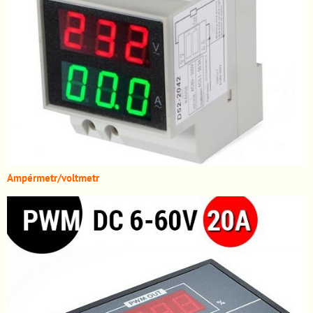
A
mpérmetr/voltmetr