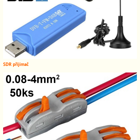
SDR přijímač