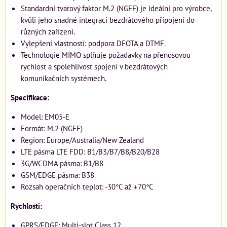
Standardní tvarový faktor M.2 (NGFF) je ideální pro výrobce,
kvůli jeho snadné integraci bezdrátového připojení do
různých zařízení.
Vylepšení vlastností: podpora DFOTA a DTMF.
Technologie MIMO splňuje požadavky na přenosovou
rychlost a spolehlivost spojení v bezdrátových
komunikačních systémech.
Specifikace:
Model: EM05-E
Formát: M.2 (NGFF)
Region: Europe/Australia/New Zealand
LTE pásma LTE FDD: B1/B3/B7/B8/B20/B28
3G/WCDMA pásma: B1/B8
GSM/EDGE pásma: B38
Rozsah operačních teplot: -30°C až +70°C
Rychlosti:
GPRS/EDGE: Multi-slot Class 12