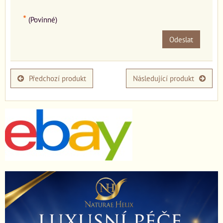
*
(Povinné)
Odeslat
Předchozí produkt
Následující produkt