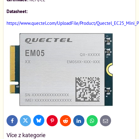
Datasheet:
https://www.quectel.com/UploadFile/Product/Quectel_EC25_Mini_PC
Bluesky
Twitter
Facebook
Pinterest
Reddit
LinkedIn
WhatsApp
E-
mail
Více z kategorie