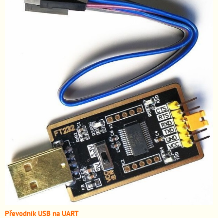
Převodník USB na UART