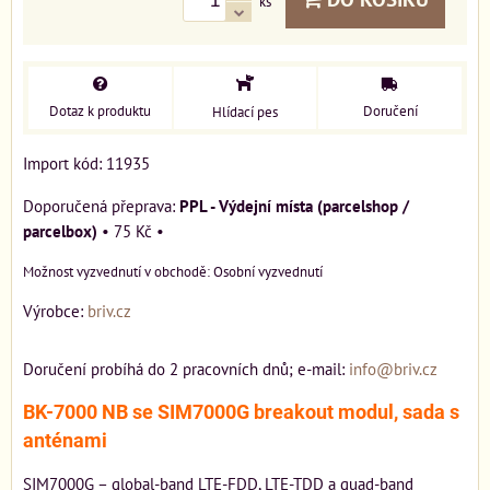
ks
Dotaz k produktu
Doručení
Hlídací pes
Import kód: 11935
PPL - Výdejní místa (parcelshop /
parcelbox)
•
75 Kč
•
Osobní vyzvednutí
Výrobce:
briv.cz
Doručení probíhá do 2 pracovních dnů; e-mail:
info@briv.cz
BK-7000 NB se SIM7000G breakout modul, sada s
anténami
SIM7000G – global-band LTE-FDD, LTE-TDD a quad-band