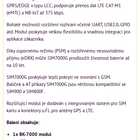
GPRS/EDGE v typu LCC, podporuje přenos dat LTE CAT-M1
(eMTC) a NB-IoT až 375 kbps.
Bohaté možnosti rozšíření rozhraní včetně UART, USB2.0, GPIO
atd. Modul poskytuje velkou flexibilitu a snadnou integraci pro
aplikace zákazníka.
Díky úspornému režimu (PSM) a rozšířenému nesouvislému
příjmu (eDRX) může SIM7000G prodloužit životnost baterie až
na 10 let.
SIM7000G poskytuje lepší pokrytí ve srovnání s GSM.
Balíček a AT příkazy SIM7000G jsou většinou kompatibilní se
SIM900 a SIM800F.
Rozšiřující modul je dodáván s integrovaným slotem pro SIM
kartu a konektory u.FL pro antény GPS a LTE.
Balení obsahuje:
1x BK-7000 modul