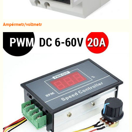
A
mpérmetr/voltmetr