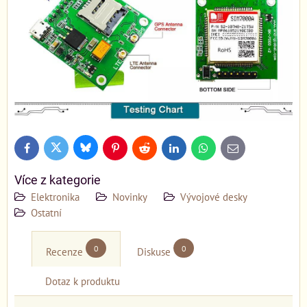
Bluesky
Twitter
Facebook
Pinterest
Reddit
LinkedIn
WhatsApp
E-
mail
Více z kategorie
Elektronika
Novinky
Vývojové desky
Ostatní
0
0
Recenze
Diskuse
Dotaz k produktu