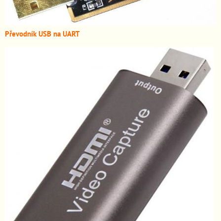
Převodník USB na UART