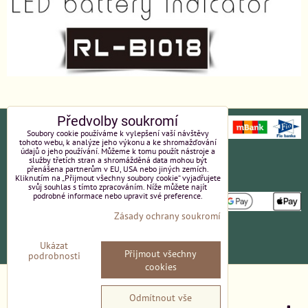
Předvolby soukromí
Soubory cookie používáme k vylepšení vaší návštěvy
tohoto webu, k analýze jeho výkonu a ke shromažďování
údajů o jeho používání. Můžeme k tomu použít nástroje a
Ochrana osobních údajů
Platební údaje
služby třetích stran a shromážděná data mohou být
přenášena partnerům v EU, USA nebo jiných zemích.
Kliknutím na „Přijmout všechny soubory cookie“ vyjadřujete
Obchodní podmínky
Reklamace
svůj souhlas s tímto zpracováním. Níže můžete najít
podrobné informace nebo upravit své preference.
Zásady ochrany soukromí
Partneři
Kvalita a ceny
Ukázat
Přijmout všechny
Kontakt
podrobnosti
cookies
Předvolby soukromí
Zásady ochrany soukromí
Odmítnout vše