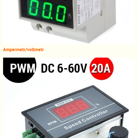
A
mpérmetr/voltmetr