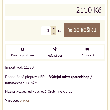
2110 Kč
DO KOŠÍKU
ks
Dotaz k produktu
Doručení
Hlídací pes
Import kód: 11380
PPL - Výdejní místa (parcelshop /
parcelbox)
•
75 Kč
•
Osobní vyzvednutí
Výrobce:
briv.cz