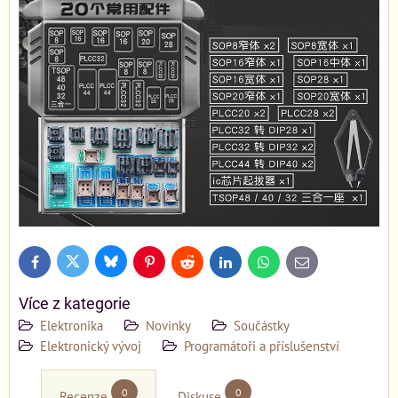
Bluesky
Twitter
Facebook
Pinterest
Reddit
LinkedIn
WhatsApp
E-
mail
Více z kategorie
Elektronika
Novinky
Součástky
Elektronický vývoj
Programátoři a příslušenství
0
0
Recenze
Diskuse