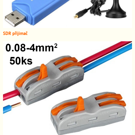
SDR přijímač