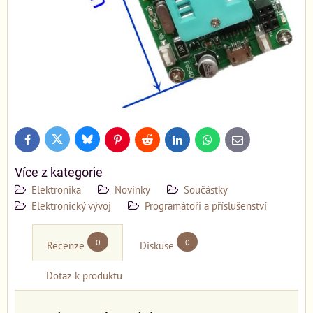
Bluesky
Twitter
Facebook
Pinterest
Reddit
LinkedIn
WhatsApp
E-
mail
Více z kategorie
Elektronika
Novinky
Součástky
Elektronický vývoj
Programátoři a příslušenství
0
0
Recenze
Diskuse
Dotaz k produktu