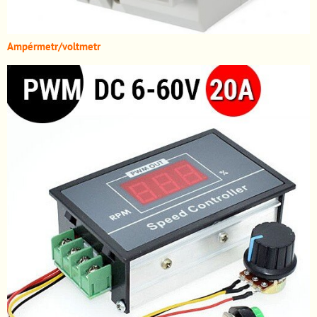
A
mpérmetr/voltmetr