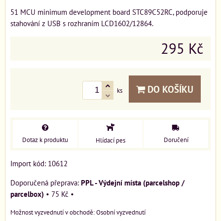
51 MCU minimum development board STC89C52RC, podporuje
stahování z USB s rozhraním LCD1602/12864.
295 Kč
DO KOŠÍKU
ks
Dotaz k produktu
Doručení
Hlídací pes
Import kód: 10612
PPL - Výdejní místa (parcelshop /
parcelbox)
•
75 Kč
•
Osobní vyzvednutí