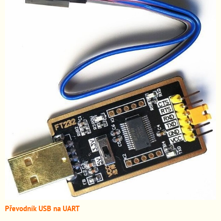
Převodník USB na UART