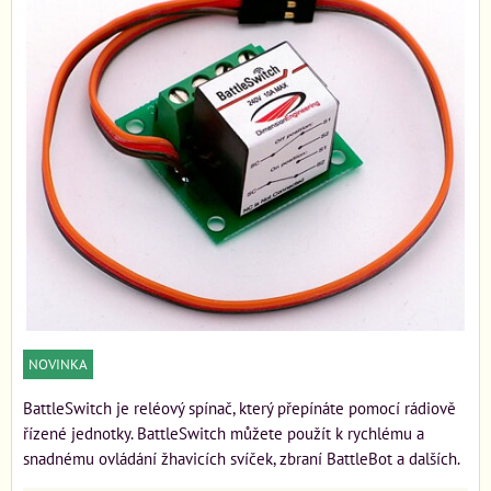
NOVINKA
BattleSwitch je reléový spínač, který přepínáte pomocí rádiově
řízené jednotky. BattleSwitch můžete použít k rychlému a
snadnému ovládání žhavicích svíček, zbraní BattleBot a dalších.