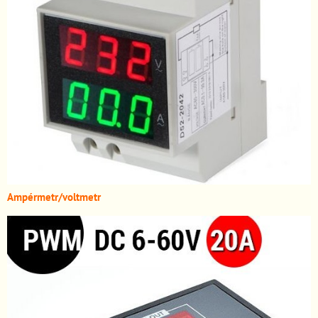
A
mpérmetr/voltmetr