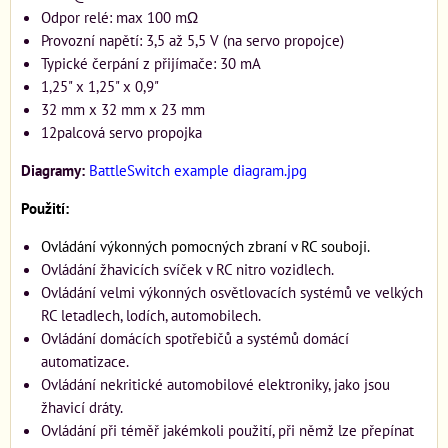
Odpor relé: max 100 mΩ
Provozní napětí: 3,5 až 5,5 V (na servo propojce)
Typické čerpání z přijímače: 30 mA
1,25" x 1,25" x 0,9"
32 mm x 32 mm x 23 mm
12palcová servo propojka
Diagramy:
BattleSwitch example diagram.jpg
Použití:
Ovládání výkonných pomocných zbraní v RC souboji.
Ovládání žhavicích svíček v RC nitro vozidlech.
Ovládání velmi výkonných osvětlovacích systémů ve velkých
RC letadlech, lodích, automobilech.
Ovládání domácích spotřebičů a systémů domácí
automatizace.
Ovládání nekritické automobilové elektroniky, jako jsou
žhavicí dráty.
Ovládání při téměř jakémkoli použití, při němž lze přepínat