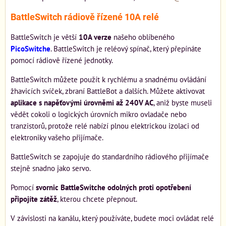
BattleSwitch rádiově řízené 10A relé
BattleSwitch je větší
10A verze
našeho oblíbeného
PicoSwitche
. BattleSwitch je reléový spínač, který přepínáte
pomocí rádiově řízené jednotky.
BattleSwitch můžete použít k rychlému a snadnému ovládání
žhavicích svíček, zbraní BattleBot a dalších. Můžete aktivovat
aplikace s napěťovými úrovněmi až 240V AC
, aniž byste museli
vědět cokoli o logických úrovních mikro ovladače nebo
tranzistorů, protože relé nabízí plnou elektrickou izolaci od
elektroniky vašeho přijímače.
BattleSwitch se zapojuje do standardního rádiového přijímače
stejně snadno jako servo.
Pomocí
svornic BattleSwitche odolných proti opotřebení
připojíte zátěž
, kterou chcete přepnout.
V závislosti na kanálu, který používáte, budete moci ovládat relé