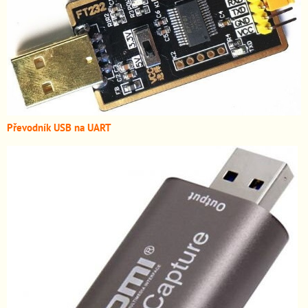
Převodník USB na UART