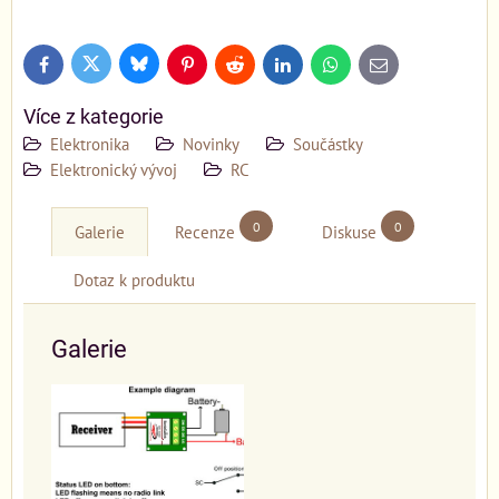
Bluesky
Twitter
Facebook
Pinterest
Reddit
LinkedIn
WhatsApp
E-
mail
Více z kategorie
Elektronika
Novinky
Součástky
Elektronický vývoj
RC
0
0
Galerie
Recenze
Diskuse
Dotaz k produktu
Galerie