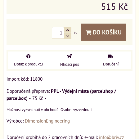
515 Kč
DO KOŠÍKU
ks
Dotaz k produktu
Doručení
Hlídací pes
Import kód: 11800
PPL - Výdejní místa (parcelshop /
parcelbox)
•
75 Kč
•
Osobní vyzvednutí
Výrobce:
DimensionEngineering
Doručení probíhá do 2 pracovních dnů; e-mail:
info@briv.cz