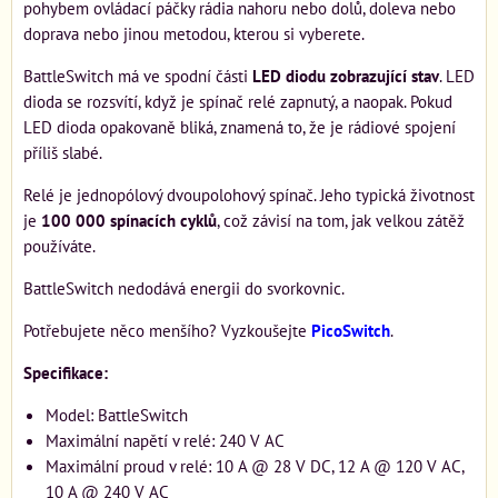
pohybem ovládací páčky rádia nahoru nebo dolů, doleva nebo
doprava nebo jinou metodou, kterou si vyberete.
BattleSwitch má ve spodní části
LED diodu zobrazující stav
. LED
dioda se rozsvítí, když je spínač relé zapnutý, a naopak. Pokud
LED dioda opakovaně bliká, znamená to, že je rádiové spojení
příliš slabé.
Relé je jednopólový dvoupolohový spínač. Jeho typická životnost
je
100 000 spínacích cyklů
, což závisí na tom, jak velkou zátěž
používáte.
BattleSwitch nedodává energii do svorkovnic.
Potřebujete něco menšího? Vyzkoušejte
PicoSwitch
.
Specifikace:
Model: BattleSwitch
Maximální napětí v relé: 240 V AC
Maximální proud v relé: 10 A @ 28 V DC, 12 A @ 120 V AC,
10 A @ 240 V AC