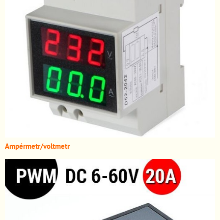
A
mpérmetr/voltmetr