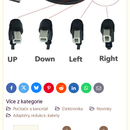
Bluesky
Twitter
Facebook
Pinterest
Reddit
LinkedIn
WhatsApp
E-
mail
Více z kategorie
Počítače a kancelář
Elektronika
Novinky
Adaptéry, redukce, kabely