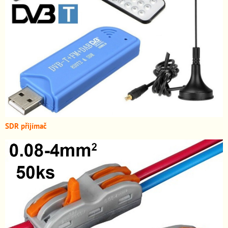
SDR přijímač