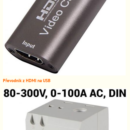
Převodník z HDMI n
a USB