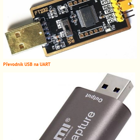
Převodník USB na UART