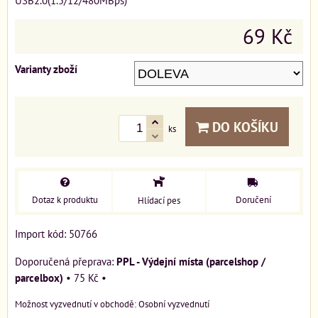
USB2.0(1.5/12/480MBps)
69 Kč
Varianty zboží
DO KOŠÍKU
ks
Dotaz k produktu
Doručení
Hlídací pes
Import kód: 50766
PPL - Výdejní místa (parcelshop /
parcelbox)
•
75 Kč
•
Osobní vyzvednutí