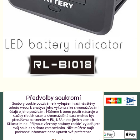
Předvolby soukromí
Soubory cookie používáme k vylepšení vaší návštěvy
tohoto webu, k analýze jeho výkonu a ke shromažďování
údajů o jeho používání. Můžeme k tomu použít nástroje a
Ochrana osobních údajů
Platební údaje
služby třetích stran a shromážděná data mohou být
přenášena partnerům v EU, USA nebo jiných zemích.
Kliknutím na „Přijmout všechny soubory cookie“ vyjadřujete
Obchodní podmínky
Reklamace
svůj souhlas s tímto zpracováním. Níže můžete najít
podrobné informace nebo upravit své preference.